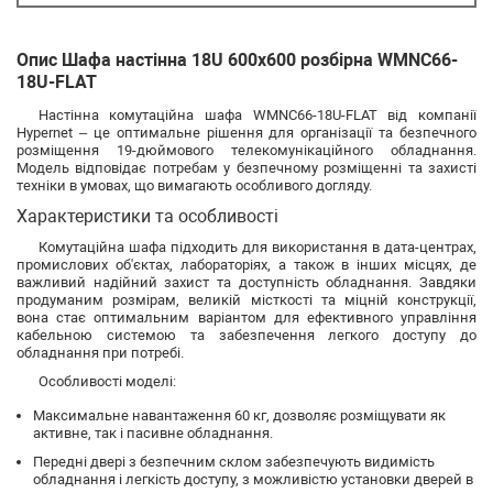
Опис Шафа настінна 18U 600х600 розбірна WMNC66-
18U-FLAT
Настінна комутаційна шафа WMNC66-18U-FLAT від компанії
Hypernet – це оптимальне рішення для організації та безпечного
розміщення 19-дюймового телекомунікаційного обладнання.
Модель відповідає потребам у безпечному розміщенні та захисті
техніки в умовах, що вимагають особливого догляду.
Характеристики та особливості
Комутаційна шафа підходить для використання в дата-центрах,
промислових об'єктах, лабораторіях, а також в інших місцях, де
важливий надійний захист та доступність обладнання. Завдяки
продуманим розмірам, великій місткості та міцній конструкції,
вона стає оптимальним варіантом для ефективного управління
кабельною системою та забезпечення легкого доступу до
обладнання при потребі.
Особливості моделі:
Максимальне навантаження 60 кг, дозволяє розміщувати як
активне, так і пасивне обладнання.
Передні двері з безпечним склом забезпечують видимість
обладнання і легкість доступу, з можливістю установки дверей в