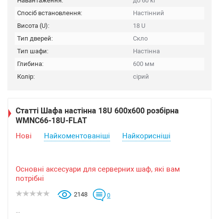
Навантаження:
до 60 кг
Спосіб встановлення:
Настінний
Висота (U):
18 U
Тип дверей:
Скло
Тип шафи:
Настінна
Глибина:
600 мм
Колір:
сірий
Статті Шафа настінна 18U 600х600 розбірна
WMNC66-18U-FLAT
Нові
Найкоментованіші
Найкорисніші
Основні аксесуари для серверних шаф, які вам
потрібні
2148
0
...