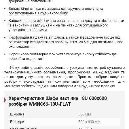
дзеркальне положення.
Знімні бічні стінки на замках для зручного доступу та
обслуговування з будь-якого боку.
Кабельні вводи ефективно організовані на даху та в підлозі шафи
із закритими заглушками на гвинтах для оптимального
управління кабелями.
Перфорація на даху та в підлозі, а також передбачене місце під
вентилятор стандартного розміру 120x120 мм для оптимального
охолодження.
Порошково-полімерне покриття гарантує високу стійкість до
корозії та подряпин.
Комутаційна шафа розроблена з урахуванням потреб сучасного
телекомунікаційного обладнання, пропонуючи міцну, надійну та
легко доступну систему розміщення. Простота збірки завдяки
розбірній конструкції та комплектація всім необхідним для
монтажу роблять її відмінним вибором для будь-якого проекту.
Характеристики Шафа настінна 18U 600х600
розбірна WMNC66-18U-FLAT
Ширина:
600 мм
Розміри:
600 х 600 мм