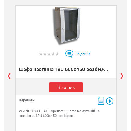
0
відгуків
Шафа настінна 18U 600х450 розбі�...
Ша
В кошик
Переваги:
Пере
WMNC-18U-FLAT Hypernet - шафа комутаційна
WMN
настінна 18U 600х450 розбірна
наст