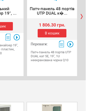
ьний
Патч-панель 48 портів
Подовжува
 19", ...
UTP DUAL к�...
розеток з 
1 806.30 грн.
шик
В коши
В кошик
Переваги:
Переваги:
анайзер 19",
Подовжувач Ritar 
 пластик,
розеток з вимика
Патч-панель 48 портів UTP
50
німецький тип, 1U
DUAL кат 5Е, 19", 1U
адаптером живле
неекранована чорна Q10
алюмінієвий корп
чорний довжина
1,8 м, Q25