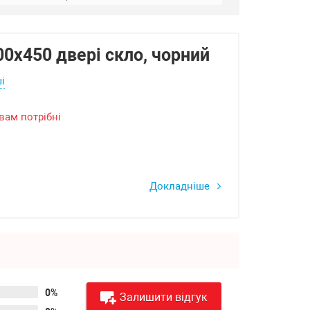
00x450 двері скло, чорний
і
вам потрібні
Докладніше
0%
Залишити відгук