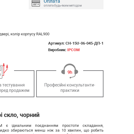
Оплата
оплата будь-яким методом
двері, колір корпусу RAL900
Артикул:
СН-15U-06-045-ДП-1
Виробник:
IPCOM
а тестування
Професійні консультанти-
еред продажем
практики
і скло, чорний
COM є ідеальним поєднанням простоти складання,
видко збираються менш ніж за 10 хвилин, що робить