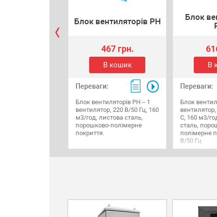
Блок ве
Блок вентиляторів РН
467 грн.
61
В кошик
В 
Переваги:
Переваги:
Блок вентиляторів РН – 1
Блок вентил
вентилятор, 220 В/50 Гц, 160
вентилятор,
м3/год, листова сталь,
С, 160 м3/го
порошково-полімерне
сталь, поро
покриття.
полімерне п
В/50 Гц.