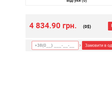
Відгуки (0)
4 834.90 грн.
(
0
$)
Замовити в од