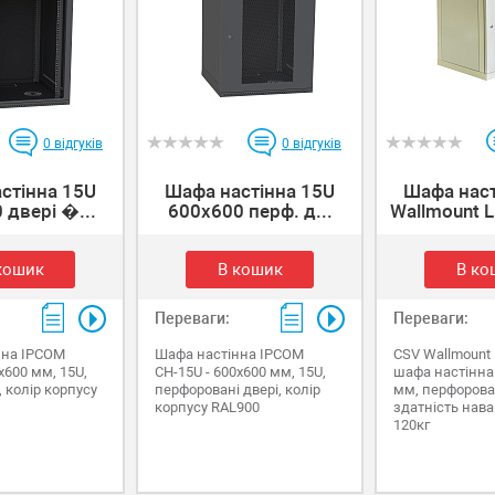
0
відгуків
0
відгуків
стінна 15U
Шафа настінна 15U
Шафа наст
 двері �...
600x600 перф. д...
Wallmount Li
кошик
В кошик
В ко
Переваги:
Переваги:
нна IPCOM
Шафа настінна IPCOM
CSV Wallmount L
x600 мм, 15U,
СН-15U - 600x600 мм, 15U,
шафа настінна
, колір корпусу
перфоровані двері, колір
мм, перфорован
корпусу RAL900
здатність нав
120кг