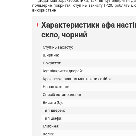
Додаткові характеристики, такі як кут відкриття дв
полімерне покриття, ступінь захисту IP20, роблять 
використанні.
Характеристики афа насті
скло, чорний
Ступінь захисту:
Ширина:
Покриття:
Кут відкриття дверей:
Крок регулювання монтажних стійок:
Навантаження:
Спосіб встановлення:
Висота (U):
Тип дверей:
Тип шафи:
Глибина:
Колір: