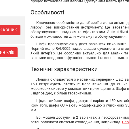
процес встановлення легким і доступним навіть для тих
Особливості
Ключовою особливістю даної серії є легко знімні дв
ліворуч без використання інструменту. Це забезпе
В кошик
обслуговування швидким та ефективним. Знімні бічн
більше можливостей для монтажу та обслуговування.
Шафи пропонуються у двох варіантах виконання: 
Чорний колір RAL9005 надає шафам сучасного та стиль
ин клік
який інтер'єр. Це особливо актуально для малих та
важливе поєднання функціональності та зовнішнього в
Технічні характеристики
Лінійка складається з настінних серверних шаф завв
15U витримують статичне навантаження до 60 кг т
мережевих систем у компактних приміщеннях. Шафи на
і, відповідно, є більш габаритними.
Щодо глибини шафи, доступні варіанти 450 мм аб
Крім того, шафи 6U мають модифікацію з глибиною 3
мм.
Всі моделі доступні в 2 варіантах: з перфорован
встановлювати системи охолодження, наприклад
Бло