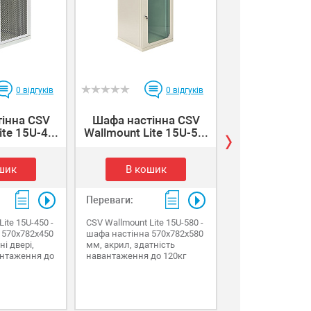
0
відгуків
0
відгуків
інна CSV
Шафа настінна CSV
Шафа насті
te 15U-4...
Wallmount Lite 15U-5...
Wallmount Lite
шик
В кошик
В коши
Переваги:
Переваги:
ite 15U-450 -
CSV Wallmount Lite 15U-580 -
CSV Wallmount Lit
 570х782х450
шафа настінна 570х782х580
шафа настінна 5
і двері,
мм, акрил, здатність
мм, перфоровані 
антаження до
навантаження до 120кг
здатність наван
120кг