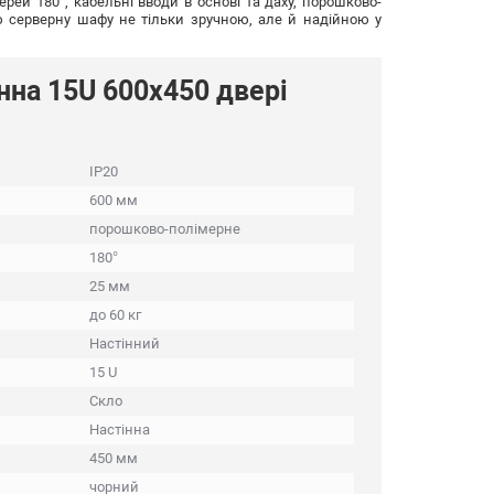
ерей 180°, кабельні вводи в основі та даху, порошково-
цю серверну шафу не тільки зручною, але й надійною у
нна 15U 600x450 двері
IP20
600 мм
порошково-полімерне
180°
25 мм
до 60 кг
Настінний
15 U
Скло
Настінна
450 мм
чорний