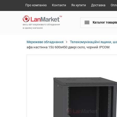
Про компанію
Контакти
Як купити
Доставка
Опл
Каталог товарі
весь світ мережевого обладнання
в одному магазині
Мережеве обладнання
Телекомунікаційні ящики, ша
афа настінна 15U 600x450 двері скло, чорний IPCOM