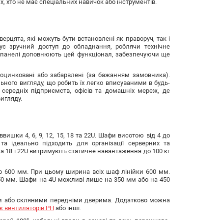
, хто не має спеціальних навичок або інструментів.
ерцята, які можуть бути встановлені як праворуч, так і
чує зручний доступ до обладнання, роблячи технічне
і панелі доповнюють цей функціонал, забезпечуючи ще
оцинковані або забарвлені (за бажанням замовника).
ного вигляду, що робить їх легко вписуваними в будь-
 середніх підприємств, офісів та домашніх мереж, де
игляду.
ишки 4, 6, 9, 12, 15, 18 та 22U. Шафи висотою від 4 до
а ідеально підходить для організації серверних та
 18 і 22U витримують статичне навантаження до 100 кг
о 600 мм. При цьому ширина всіх шаф лінійки 600 мм.
50 мм. Шафи на 4U можливі лише на 350 мм або на 450
ими або скляними передніми дверима. Додатково можна
к вентиляторів РН
або інші.