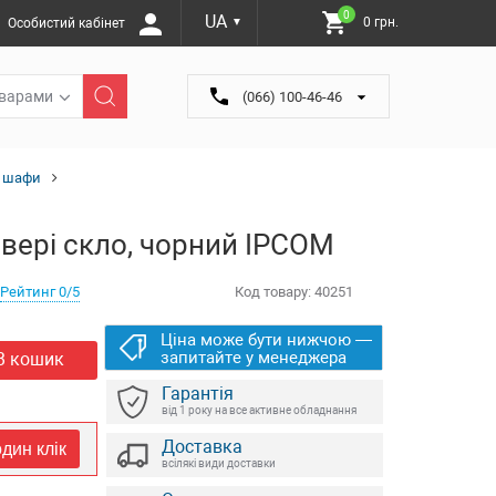
0
UA
0 грн.
Особистий кабінет
▼
оварами
(066) 100-46-46
і шафи
вері скло, чорний IPCOM
Рейтинг 0/5
Код товару:
40251
Ціна може бути нижчою —
запитайте у менеджера
В кошик
Гарантія
від 1 року на все активне обладнання
Доставка
дин клік
всілякі види доставки