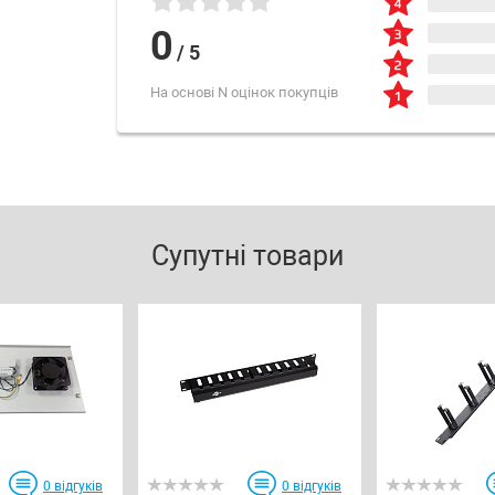
0
/
5
На основі N оцінок покупців
Супутні товари
0
відгуків
0
відгуків