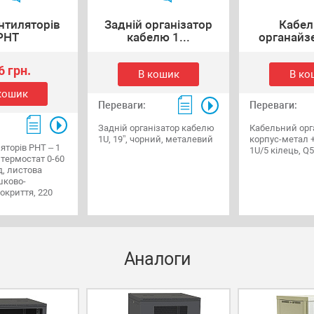
нтиляторів
Задній організатор
Кабел
РНТ
кабелю 1...
органайзер
6 грн.
В кошик
В ко
кошик
Переваги:
Переваги:
Задній організатор кабелю
Кабельний орг
1U, 19”, чорний, металевий
корпус-метал +
яторів РНТ – 1
1U/5 кілець, Q
 термостат 0-60
д, листова
шково-
окриття, 220
Аналоги