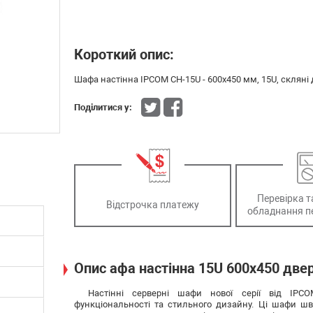
Короткий опис:
Шафа настінна IPCOM СН-15U - 600х450 мм, 15U, скляні 
Поділитися у:
Перевірка т
Відстрочка платежу
обладнання п
Опис афа настінна 15U 600x450 двер
Настінні серверні шафи нової серії від IP
функціональності та стильного дизайну. Ці шафи ш