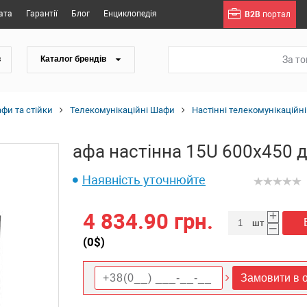
ата
Гарантії
Блог
Енциклопедія
B2B
портал
За т
в
Каталог брендів
фи та стійки
Телекомунікаційні Шафи
Настінні телекомунікаційн
афа настінна 15U 600x450 д
Наявність уточнюйте
+
4 834.90 грн.
шт
–
(
0
$)
Замовити в о