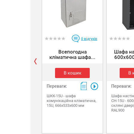
0
відгуків
Всепогодна
Шафа на
кліматична шафа...
600x600
В кошик
В 
Переваги:
Переваги:
ШКК-15U - шафа
Шафа насті
комунікаційна кліматична,
СН-15U - 600
15U, 666х533х600 мм
скляні двері
RAL900