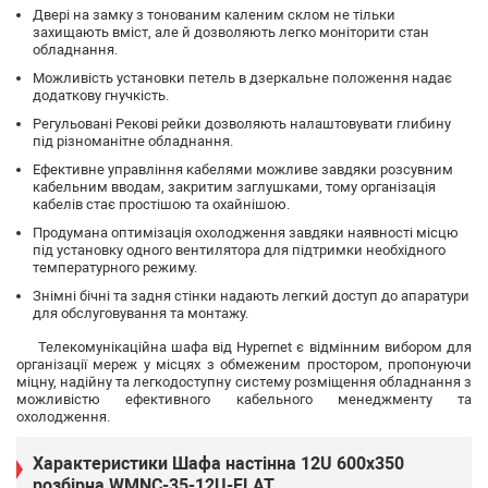
Двері на замку з тонованим каленим склом не тільки
захищають вміст, але й дозволяють легко моніторити стан
обладнання.
Можливість установки петель в дзеркальне положення надає
додаткову гнучкість.
Регульовані Рекові рейки дозволяють налаштовувати глибину
під різноманітне обладнання.
Ефективне управління кабелями можливе завдяки розсувним
кабельним вводам, закритим заглушками, тому організація
кабелів стає простішою та охайнішою.
Продумана оптимізація охолодження завдяки наявності місцю
під установку одного вентилятора для підтримки необхідного
температурного режиму.
Знімні бічні та задня стінки надають легкий доступ до апаратури
для обслуговування та монтажу.
Телекомунікаційна шафа від Hypernet є відмінним вибором для
організації мереж у місцях з обмеженим простором, пропонуючи
міцну, надійну та легкодоступну систему розміщення обладнання з
можливістю ефективного кабельного менеджменту та
охолодження.
Характеристики Шафа настінна 12U 600x350
розбірна WMNC-35-12U-FLAT