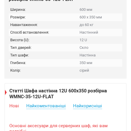
Ширина:
600 мм
Розміри:
600 х 350 мм
Навантаження:
до 60 кг
Спосіб встановлення:
Настінний
Висота (U):
12 U
Тип дверей:
Скло
Тип шафи:
Настінна
Глибина:
350 мм
Колір:
сірий
Статті Шафа настінна 12U 600x350 розбірна
WMNC-35-12U-FLAT
Нові
Найкоментованіші
Найкорисніші
Основні аксесуари для серверних шаф, які вам