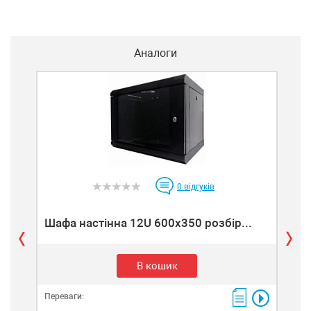
Аналоги
0
відгуків
Шафа настінна 12U 600x350 розбір...
Шаф
В кошик
Переваги:
Пере