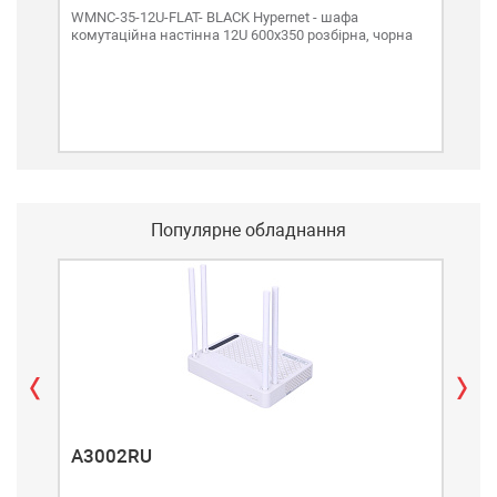
WMNC-35-12U-FLAT- BLACK Hypernet - шафа
WMN
комутаційна настінна 12U 600x350 розбірна, чорна
наст
Популярне обладнання
A3002RU
A3