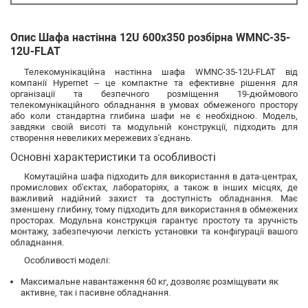
Опис Шафа настінна 12U 600x350 розбірна WMNC-35-
12U-FLAT
Телекомунікаційна настінна шафа WMNC-35-12U-FLAT від
компанії Hypernet – це компактне та ефективне рішення для
організації та безпечного розміщення 19-дюймового
телекомунікаційного обладнання в умовах обмеженого простору
або коли стандартна глибина шафи не є необхідною. Модель,
завдяки своїй висоті та модульній конструкції, підходить для
створення невеликих мережевих з'єднань.
Основні характеристики та особливості
Комутаційна шафа підходить для використання в дата-центрах,
промислових об'єктах, лабораторіях, а також в інших місцях, де
важливий надійний захист та доступність обладнання. Має
зменшену глибину, тому підходить для використання в обмежених
просторах. Модульна конструкція гарантує простоту та зручність
монтажу, забезпечуючи легкість установки та конфігурації вашого
обладнання.
Особливості моделі:
Максимальне навантаження 60 кг, дозволяє розміщувати як
активне, так і пасивне обладнання.