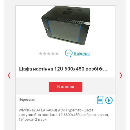
0
відгуків
Шафа настінна 12U 600х450 розбі�...
Ша
В кошик
Переваги:
Пере
WMNC-12U-FLAT-AC-BLACK Hypernet - шафа
WMN
комутаційна настінна 12U 600х450 розбірна, чорна,
наст
19" реки- 2 пари