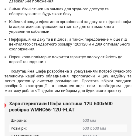
дзеркальне положення.
Знімні бічні стінки на замках для зручного доступу та
обслуговування з будь-якого боку.
Кабельні вводи ефективно організовані на даху та в підлозі шафи
із закритими заглушками на гвинтах для оптимального
управління кабелями.
Перфорація на даху та в підлозі, а також передбачене місце під
вентилятор стандартного розміру 120x120 мм для оптимального
охолодження.
Порошково-полімерне покриття гарантує високу стійкість до
корозії та подряпин.
Комутаційна шафа розроблена з урахуванням потреб сучасного
телекомунікаційного обладнання, пропонуючи міцну, надійну та
легко доступну систему розміщення. Простота збірки завдяки
розбірній конструкції та комплектація всім необхідним для
монтажу роблять її відмінним вибором для будь-якого проекту.
Характеристики Шафа настінна 12U 600х600
розбірна WMNC66-12U-FLAT
Ширина:
600 мм
Розміри:
600 х 600 мм