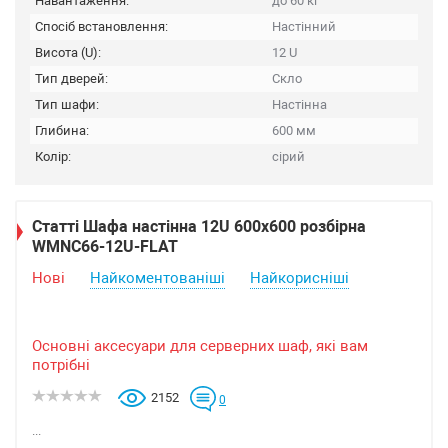
Навантаження:
до 60 кг
Спосіб встановлення:
Настінний
Висота (U):
12 U
Тип дверей:
Скло
Тип шафи:
Настінна
Глибина:
600 мм
Колір:
сірий
Статті Шафа настінна 12U 600х600 розбірна
WMNC66-12U-FLAT
Нові
Найкоментованіші
Найкорисніші
Основні аксесуари для серверних шаф, які вам
потрібні
2152
0
...