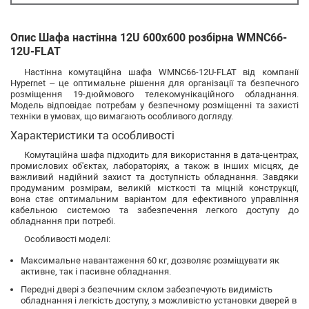
Опис Шафа настінна 12U 600х600 розбірна WMNC66-
12U-FLAT
Настінна комутаційна шафа WMNC66-12U-FLAT від компанії
Hypernet – це оптимальне рішення для організації та безпечного
розміщення 19-дюймового телекомунікаційного обладнання.
Модель відповідає потребам у безпечному розміщенні та захисті
техніки в умовах, що вимагають особливого догляду.
Характеристики та особливості
Комутаційна шафа підходить для використання в дата-центрах,
промислових об'єктах, лабораторіях, а також в інших місцях, де
важливий надійний захист та доступність обладнання. Завдяки
продуманим розмірам, великій місткості та міцній конструкції,
вона стає оптимальним варіантом для ефективного управління
кабельною системою та забезпечення легкого доступу до
обладнання при потребі.
Особливості моделі:
Максимальне навантаження 60 кг, дозволяє розміщувати як
активне, так і пасивне обладнання.
Передні двері з безпечним склом забезпечують видимість
обладнання і легкість доступу, з можливістю установки дверей в