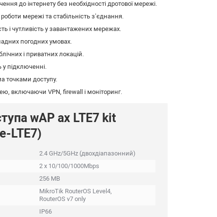
ення до інтернету без необхідності дротової мережі.
роботи мережі та стабільність з’єднання.
сть і чутливість у завантажених мережах.
ладних погодних умовах.
лічних і приватних локацій.
 у підключенні.
а точками доступу.
, включаючи VPN, firewall і моніторинг.
тупа wAP ax LTE7 kit
e-LTE7)
2.4 GHz/5GHz (двохдіапазонний)
2 x 10/100/1000Mbps
256 MB
MikroTik RouterOS Level4,
RouterOS v7 only
IP66