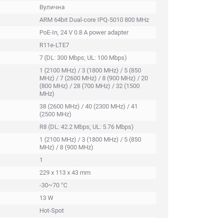
Вулична
ARM 64bit Dual-core IPQ-5010 800 MHz
PoE-In, 24 V 0.8 A power adapter
R11e-LTE7
7 (DL: 300 Mbps; UL: 100 Mbps)
1 (2100 MHz) / 3 (1800 MHz) / 5 (850
MHz) / 7 (2600 MHz) / 8 (900 MHz) / 20
(800 MHz) / 28 (700 MHz) / 32 (1500
MHz)
38 (2600 MHz) / 40 (2300 MHz) / 41
(2500 MHz)
R8 (DL: 42.2 Mbps; UL: 5.76 Mbps)
1 (2100 MHz) / 3 (1800 MHz) / 5 (850
MHz) / 8 (900 MHz)
1
229 x 113 x 43 mm
-30~70 °C
13 W
Hot-Spot