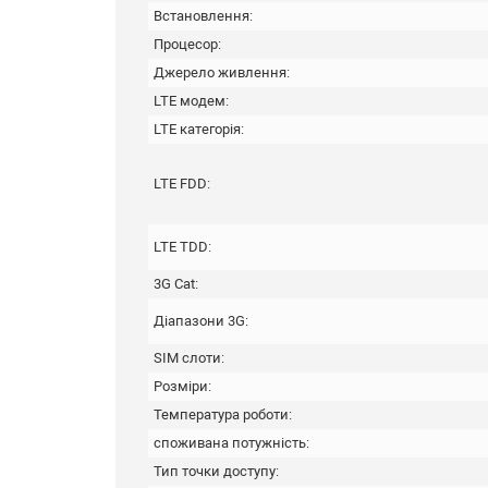
Встановлення:
Процесор:
Джерело живлення:
LTE модем:
LTE категорія:
LTE FDD:
LTE TDD:
3G Cat:
Діапазони 3G:
SIM слоти:
Розміри:
Температура роботи:
споживана потужність:
Тип точки доступу: