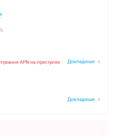
і
Fi
Докладніше
тування APN на пристроях
Докладніше