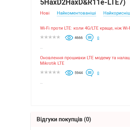
5HaxD2HaxD&R11e-LTE7)
Нові
Найкоментованіші
Найкорисніш
Wi-Fi проти LTE: коли 4G/LTE краще, ніж Wi-
4666
0
...
Оновлення прошивки LTE модему та налаш
Mikrotik LTE
5944
0
...
Відгуки покупців
(0)