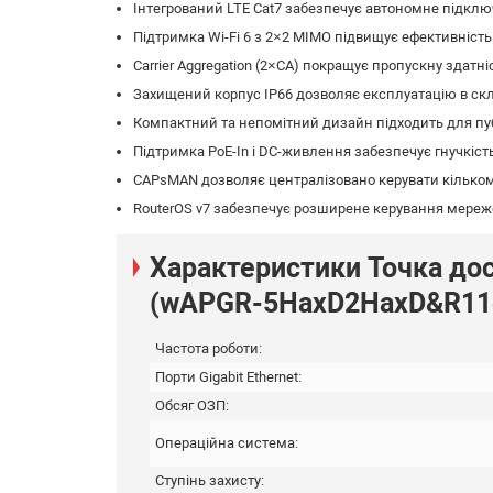
Інтегрований LTE Cat7 забезпечує автономне підключ
Підтримка Wi-Fi 6 з 2×2 MIMO підвищує ефективність 
Carrier Aggregation (2×CA) покращує пропускну здатні
Захищений корпус IP66 дозволяє експлуатацію в ск
Компактний та непомітний дизайн підходить для пуб
Підтримка PoE-In і DC-живлення забезпечує гнучкість
CAPsMAN дозволяє централізовано керувати кільком
RouterOS v7 забезпечує розширене керування мережею
Характеристики Точка дос
(wAPGR-5HaxD2HaxD&R11
Частота роботи:
Порти Gigabit Ethernet:
Обсяг ОЗП:
Операційна система:
Ступінь захисту: