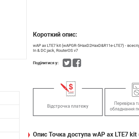
Короткий опис:
wAP ax LTE7 kit (wAPGR-5HaxD2HaxD&R11e-LTE7) - всеспр
In & DC jack, RouterOS v7
Поділитися у:
Перевірка т
Відстрочка платежу
обладнання п
Опис Точка доступа wAP ax LTE7 k