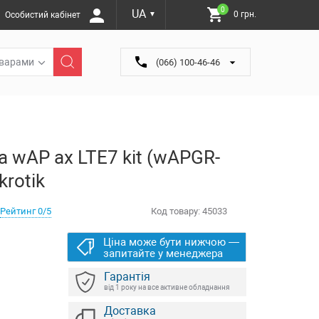
0
UA
0 грн.
Особистий кабінет
▼
оварами
(066) 100-46-46
а wAP ax LTE7 kit (wAPGR-
rotik
Рейтинг 0/5
Код товару:
45033
Ціна може бути нижчою —
запитайте у менеджера
Гарантія
від 1 року на все активне обладнання
Доставка