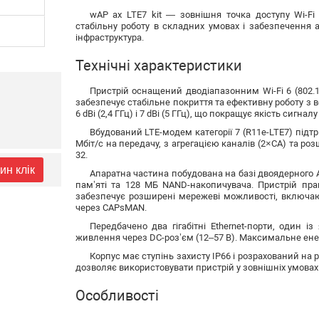
wAP ax LTE7 kit — зовнішня точка доступу Wi-Fi
стабільну роботу в складних умовах і забезпечення а
інфраструктура.
Технічні характеристики
Пристрій оснащений дводіапазонним Wi-Fi 6 (802.11
забезпечує стабільне покриття та ефективну роботу з 
6 dBi (2,4 ГГц) і 7 dBi (5 ГГц), що покращує якість сигнал
Вбудований LTE-модем категорії 7 (R11e-LTE7) підт
Мбіт/с на передачу, з агрегацією каналів (2×CA) та р
32.
ин клік
Апаратна частина побудована на базі двоядерного 
пам’яті та 128 МБ NAND-накопичувача. Пристрій прац
забезпечує розширені мережеві можливості, включа
через CAPsMAN.
Передбачено два гігабітні Ethernet-порти, один із
живлення через DC-роз’єм (12–57 В). Максимальне ене
Корпус має ступінь захисту IP66 і розрахований на р
дозволяє використовувати пристрій у зовнішніх умовах
Особливості