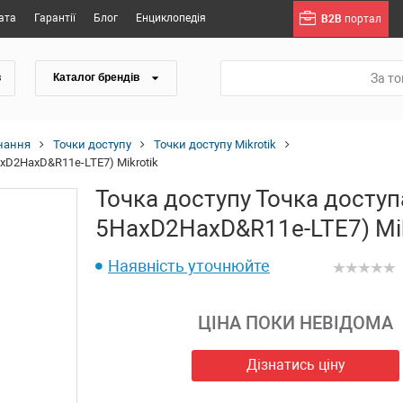
ата
Гарантії
Блог
Енциклопедія
B2B
портал
За т
в
Каталог брендів
нання
Точки доступу
Точки доступу Mikrotik
axD2HaxD&R11e-LTE7) Mikrotik
Точка доступу Точка доступ
5HaxD2HaxD&R11e-LTE7) Mik
Наявність уточнюйте
ЦІНА ПОКИ НЕВІДОМА
Дізнатись ціну