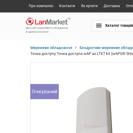
Про компанію
Контакти
Як купити
Доставка
Опл
Каталог товарі
весь світ мережевого обладнання
в одному магазині
Мережеве обладнання
Бездротове мережеве облад
Точка доступу Точка доступа wAP ax LTE7 kit (wAPGR-5H
Очікуваний