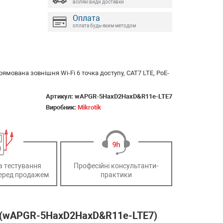
всілякі види доставки
Оплата
оплата будь-яким методом
ямована зовнішня Wi-Fi 6 точка доступу, CAT7 LTE, PoE-
Артикул:
wAPGR-5HaxD2HaxD&R11e-LTE7
Виробник:
Mikrotik
а тестування
Професійні консультанти-
еред продажем
практики
it (wAPGR-5HaxD2HaxD&R11e-LTE7)