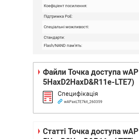
Коефіціент посилення:
Підтримка PoE:
Спеціальні можливості:
Стандарти:
Flash/NAND пам'ять:
Файли
Точка доступа wAP 
5HaxD2HaxD&R11e-LTE7)
Специфікація
wAPaxLTE7kit_260359
Статті Точка доступа wAP 