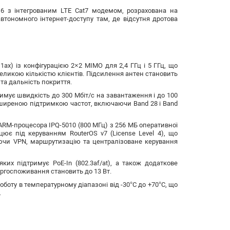
 6 з інтегрованим LTE Cat7 модемом, розрахована на
втономного інтернет-доступу там, де відсутня дротова
ax) із конфігурацією 2×2 MIMO для 2,4 ГГц і 5 ГГц, що
великою кількістю клієнтів. Підсилення антен становить
у та дальність покриття.
римує швидкість до 300 Мбіт/с на завантаження і до 100
озширеною підтримкою частот, включаючи Band 28 і Band
ARM-процесора IPQ-5010 (800 МГц) з 256 МБ оперативної
ює під керуванням RouterOS v7 (License Level 4), що
ючи VPN, маршрутизацію та централізоване керування
 яких підтримує PoE-In (802.3af/at), а також додаткове
ргоспоживання становить до 13 Вт.
оботу в температурному діапазоні від -30°C до +70°C, що
.