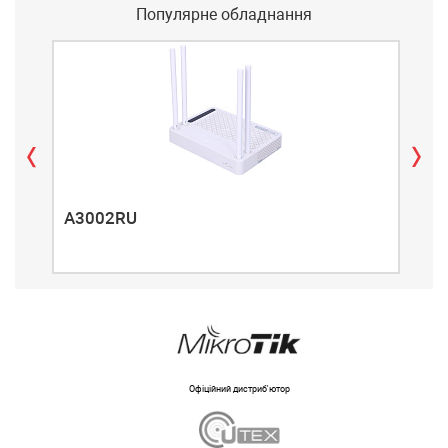
Популярне обладнання
A3002RU
A3
Офіційний дистриб'ютор