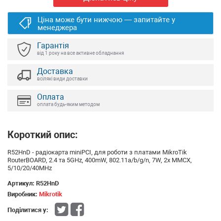
Ціна може бути нижчою — запитайте у
менеджера
Гарантія
від 1 року на все активне обладнання
Доставка
всілякі види доставки
Оплата
оплата будь-яким методом
Короткий опис:
R52HnD - радіокарта miniPCI, для роботи з платами MikroTik
RouterBOARD, 2.4 та 5GHz, 400mW, 802.11a/b/g/n, 7W, 2x MMCX,
5/10/20/40MHz
Артикул:
R52HnD
Виробник:
Mikrotik
Поділитися у: