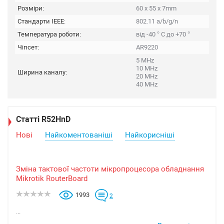
Розміри:
60 x 55 x 7mm
Стандарти IEEE:
802.11 a/b/g/n
Температура роботи:
від -40 ° C до +70 °
Чіпсет:
AR9220
5 MHz
10 MHz
Ширина каналу:
20 MHz
40 MHz
Статті R52HnD
Нові
Найкоментованіші
Найкорисніші
Зміна тактової частоти мікропроцесора обладнання
Mikrotik RouterBoard
1993
2
...