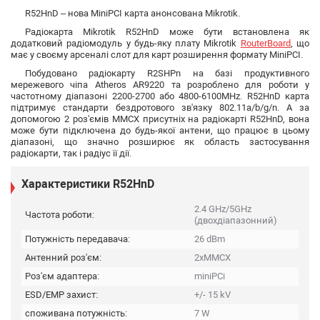
R52HnD – нова MiniPCI карта анонсована Mikrotik.
Радіокарта Mikrotik R52HnD може бути встановлена ​​як
додатковий радіомодуль у будь-яку плату Mikrotik
RouterBoard
, що
має у своєму арсеналі слот для карт розширення формату MiniPCI.
Побудовано радіокарту R2SHPn на базі продуктивного
мережевого чіпа Atheros AR9220 та розроблено для роботи у
частотному діапазоні 2200-2700 або 4800-6100MHz. R52HnD карта
підтримує стандарти бездротового зв'язку 802.11a/b/g/n. А за
допомогою 2 роз'ємів MMCX присутніх на радіокарті R52HnD, вона
може бути підключена до будь-якої антени, що працює в цьому
діапазоні, що значно розширює як область застосування
радіокарти, так і радіус її дії.
Характеристики R52HnD
2.4 GHz/5GHz
Частота роботи:
(двохдіапазонний)
Потужність передавача:
26 dBm
Антенний роз'єм:
2xMMCX
Роз'єм адаптера:
miniPCi
ESD/EMP захист:
+/- 15 kV
споживана потужність:
7 W