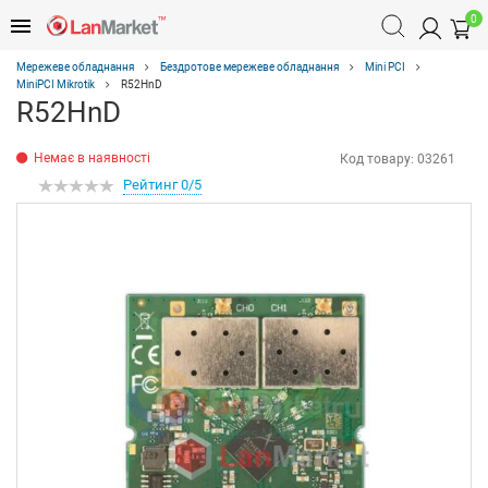
0
Мережеве обладнання
Бездротове мережеве обладнання
Mini PCI
MiniPCI Mikrotik
R52HnD
R52HnD
Немає в наявності
Код товару:
03261
Рейтинг 0/5