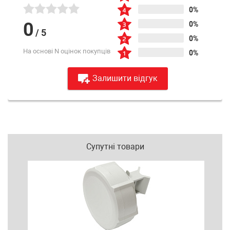
0%
0
0%
/
5
0%
На основі N оцінок покупців
0%
Залишити відгук
Супутні товари