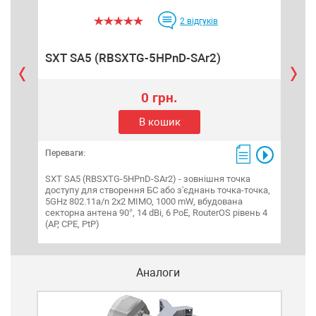
2
відгуків
SXT SA5 (RBSXTG-5HPnD-SAr2)
SX
0 грн.
В кошик
Переваги:
Пере
SXT SA5 (RBSXTG-5HPnD-SAr2) - зовнішня точка
SXT
доступу для створення БС або з'єднань точка-точка,
дост
5GHz 802.11a/n 2x2 MIMO, 1000 mW, вбудована
802.
секторна антена 90°, 14 dBi, 6 PoE, RouterOS рівень 4
(AP, CPE, PtP)
Аналоги