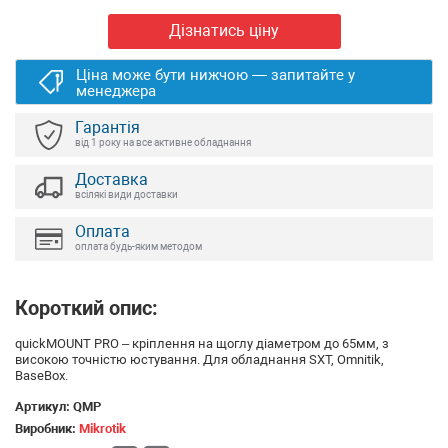
Дізнатись ціну
Ціна може бути нижчою — запитайте у
менеджера
Гарантія
від 1 року на все активне обладнання
Доставка
всілякі види доставки
Оплата
оплата будь-яким методом
Короткий опис:
quickMOUNT PRO – кріплення на щоглу діаметром до 65мм, з
високою точністю юстування. Для обладнання SXT, Omnitik,
BaseBox.
Артикул:
QMP
Виробник:
Mikrotik