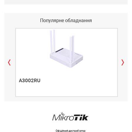
Популярне обладнання
A3002RU
A3
Офіційний дистриб'ютор