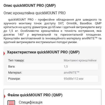
Опис quickMOUNT PRO (QMP)
Опис кронштейна quickMOUNT PRO
quickMOUNT PRO - професійне обладнання для швидкого та
зручного монтажу точок доступу SXT, Omnitik, BaseBox. QMP
кріпиться на щоглу діаметром до 65 мм і здатний витримувати вагу
до 1,5 кг. Особливістю кронштейна є точність юстування, яка
досягає 140° у вертикальній та горизонтальній площинах.
Кронштейн виготовлений із інноваційного матеріалу anvilNITE™ та
здатний витримувати екстримальні погодні умови.
Характеристики quickMOUNT PRO (QMP)
Тип товару:
Монтажні кронштейни
Вага:
1,5
Матеріал:
anvilNITE™
Розміри:
95x88x112 мм
Файли
quickMOUNT PRO (QMP)
Специфікація