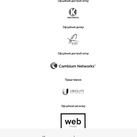
Офіційний дистриб'ютор
Офіційний дилер
Офіційний дистриб'ютор
Представник
Офіційний реселер
Тех підтримка магазину