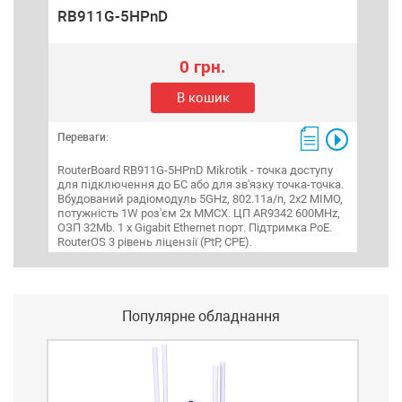
RB911G-5HPnD
0 грн.
В кошик
Переваги:
RouterBoard RB911G-5HPnD Mikrotik - точка доступу
для підключення до БС або для зв'язку точка-точка.
Вбудований радіомодуль 5GHz, 802.11a/n, 2x2 MIMO,
потужність 1W роз'єм 2х MMCX. ЦП AR9342 600MHz,
ОЗП 32Mb. 1 x Gigabit Ethernet порт. Підтримка PoE.
RouterOS 3 рівень ліцензії (PtP, CPE).
Популярне обладнання