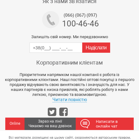
Як з нами зв'язатися
(066) (067) (097)
100-46-46
Залишіть свій номер. Ми передзвонимо
Корпоративним кліентам
Пріоритетним напрямком нашої компанії є робота із
корпоративними клієнтами. Наші постійні оптові покупці з першого
продажу відчувають свою винятковість і значущість для нас. У
наших партнерів є низка привілеїв, які роблять роботу з нами
легкою, приємною та взаємовигідною.
Читати повністю
Зараз на лінії
Написати в
Online
Чекаємо на ваш дзвінок
онлайн чат
Всі матеріали, розміщені на цьому сайті, охороняються авторським правом,