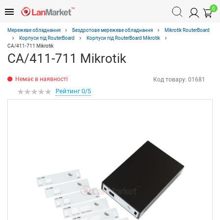
0
Мережеве обладнання
Бездротове мережеве обладнання
Mikrotik RouterBoard
Корпуси під RouterBoard
Корпуси під RouterBoard Mikrotik
CA/411-711 Mikrotik
CA/411-711 Mikrotik
Немає в наявності
Код товару:
01681
Рейтинг 0/5