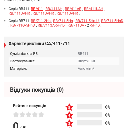
Серія RB411:
RB/411
,
RB/411AH
,
RB/411AR
,
RB/411UAH
,
RB/411UAHR
,
RB/411UAHR
,
RB/411UAHR
.
Серія RB711:
RB/711-2Hn
,
RB/711-5Hn
,
RB/711-5Hn-U
,
RB/711-5HnD
,
RB/711G-5HnD
,
RB/711GA-5HnD
,
RB/711UA
-
2
-5HnD.
Характеристики CA/411-711
Сумісність із RB:
RB411
Застосування:
Внутрішні
Матеріал:
Алюміній
Відгуки покупців
(0)
Рейтинг покупців
0%
0%
0
0%
/
5