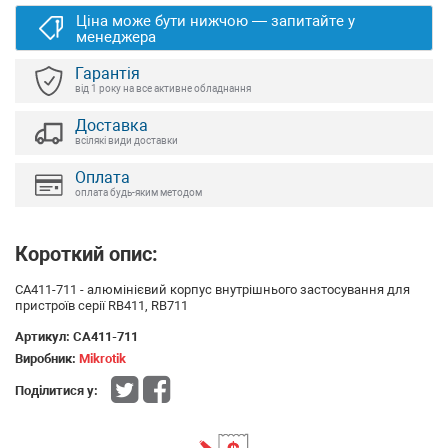
Ціна може бути нижчою — запитайте у
менеджера
Гарантія
від 1 року на все активне обладнання
Доставка
всілякі види доставки
Оплата
оплата будь-яким методом
Короткий опис:
CA411-711 - алюмінієвий корпус внутрішнього застосування для
пристроїв серії RB411, RB711
Артикул:
CA411-711
Виробник:
Mikrotik
Поділитися у: