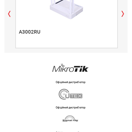
A3002RU
A3
Офіційний дистриб'ютор
Офіційний дистриб'ютор