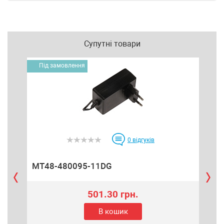
Супутні товари
Під замовлення
0
відгуків
MT48-480095-11DG
RB
501.30 грн.
В кошик