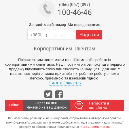
(066) (067) (097)
100-46-46
Залишіть свій номер. Ми передзвонимо
Корпоративним кліентам
Пріоритетним напрямком нашої компанії є робота із
корпоративними клієнтами. Наші постійні оптові покупці з першого
продажу відчувають свою винятковість і значущість для нас. У
наших партнерів є низка привілеїв, які роблять роботу з нами
легкою, приємною та взаємовигідною.
Читати повністю
Зараз на лінії
Написати в
Online
Чекаємо на ваш дзвінок
онлайн чат
Всі матеріали, розміщені на цьому сайті, охороняються авторським правом,
тому будь-яке їх використання може відбуватися лише з дозволу адміністрації
ресурсу та обов'язковим посиланням на
https://lanmarket.ua