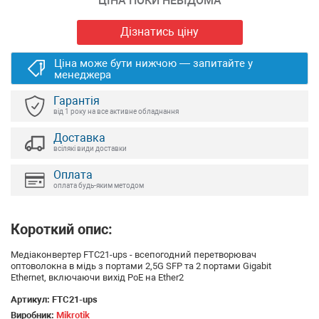
ЦІНА ПОКИ НЕВІДОМА
Дізнатись ціну
Ціна може бути нижчою — запитайте у
менеджера
Гарантія
від 1 року на все активне обладнання
Доставка
всілякі види доставки
Оплата
оплата будь-яким методом
Короткий опис:
Медіаконвертер FTC21-ups - всепогодний перетворювач
оптоволокна в мідь з портами 2,5G SFP та 2 портами Gigabit
Ethernet, включаючи вихід PoE на Ether2
Артикул:
FTC21-ups
Виробник:
Mikrotik