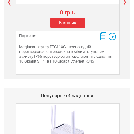
0 грн.
В кошик
Переваги:
Пере
Медіаконвертер FTC11XG - всепогодній
Мед
перетворювач оптоволокна в мідь зі ступенем
опто
захисту IP55 перетворює оптоволоконні з'єднання
мож
10 Gigabit SFP+ на 10 Gigabit Ethernet RJ45
Популярне обладнання