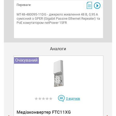
Переваги:
Пере
MT48-480095-11DG - джерело живлення 48 В, 0,95 A
RBGP
сумісний з GPER (Gigabit Passive Ethernet Repeater) та
жив
PoE комутатором netPower 15FR
Під
Для 
(9-4
Аналоги
Очікуваний
Очі
0
відгуків
Медіаконвертер FTC11XG
Ме