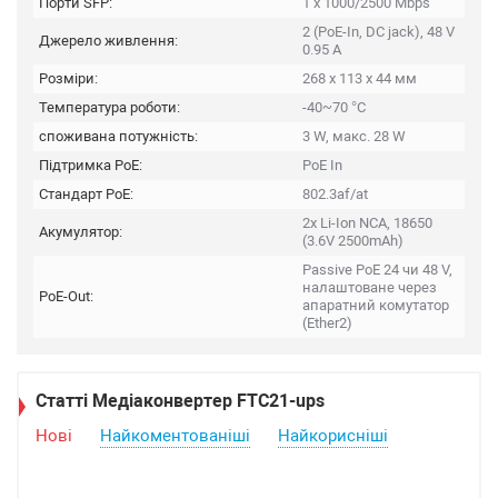
Порти SFP:
1 x 1000/2500 Mbps
2 (PoE-In, DC jack), 48 V
Джерело живлення:
0.95 A
Розміри:
268 x 113 x 44 мм
Температура роботи:
-40~70 °C
споживана потужність:
3 W, макс. 28 W
Підтримка PoE:
PoE In
Стандарт PoE:
802.3af/at
2x Li-Ion NCA, 18650
Акумулятор:
(3.6V 2500mAh)
Passive PoE 24 чи 48 V,
налаштоване через
PoE-Out:
апаратний комутатор
(Ether2)
Статті Медіаконвертер FTC21-ups
Нові
Найкоментованіші
Найкорисніші