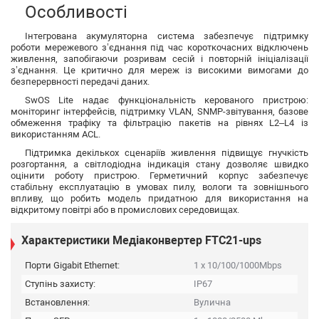
Особливості
Інтегрована акумуляторна система забезпечує підтримку
роботи мережевого з’єднання під час короткочасних відключень
живлення, запобігаючи розривам сесій і повторній ініціалізації
з’єднання. Це критично для мереж із високими вимогами до
безперервності передачі даних.
SwOS Lite надає функціональність керованого пристрою:
моніторинг інтерфейсів, підтримку VLAN, SNMP-звітування, базове
обмеження трафіку та фільтрацію пакетів на рівнях L2–L4 із
використанням ACL.
Підтримка декількох сценаріїв живлення підвищує гнучкість
розгортання, а світлодіодна індикація стану дозволяє швидко
оцінити роботу пристрою. Герметичний корпус забезпечує
стабільну експлуатацію в умовах пилу, вологи та зовнішнього
впливу, що робить модель придатною для використання на
відкритому повітрі або в промислових середовищах.
Характеристики Медіаконвертер FTC21-ups
Порти Gigabit Ethernet:
1 x 10/100/1000Mbps
Ступінь захисту:
IP67
Встановлення:
Вулична