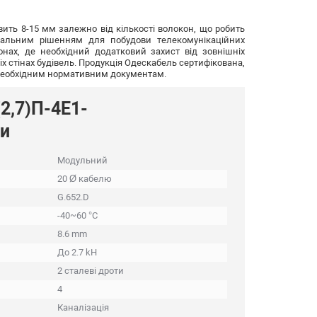
вить 8-15 мм залежно від кількості волокон, що робить
сальним рішенням для побудови телекомунікаційних
онах, де необхідний додатковий захист від зовнішніх
іх стінах будівель. Продукція Одескабель сертифікована,
м необхідним нормативним документам.
2,7)П-4Е1-
ти
Модульний
20 Ø кабелю
G.652.D
-40~60 °C
8.6 mm
До 2.7 kH
2 сталеві дроти
4
Каналізація