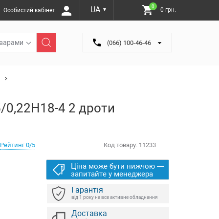
0
UA
0 грн.
Особистий кабінет
▼
оварами
(066) 100-46-46
/0,22Н18-4 2 дроти
Рейтинг 0/5
Код товару:
11233
Ціна може бути нижчою —
запитайте у менеджера
Гарантія
від 1 року на все активне обладнання
Доставка