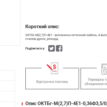
Короткий опис:
ОКТБг-М(2,7)П-4Е1 - волоконно-оптичний кабель, 4 волок
сталеві дроти, ріпкорд.
Поділитися у:
Перевірка т
Відстрочка платежу
обладнання п
Опис ОКТБг-М(2,7)П-4Е1-0,36Ф3,5/0