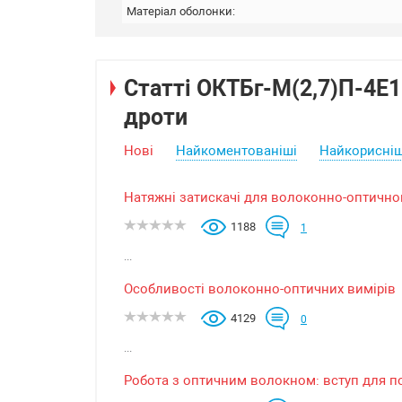
Матеріал оболонки:
Статті ОКТБг-М(2,7)П-4Е1
дроти
Нові
Найкоментованіші
Найкорисніш
Натяжні затискачі для волоконно-оптичного
1188
1
...
Особливості волоконно-оптичних вимірів
4129
0
...
Робота з оптичним волокном: вступ для п