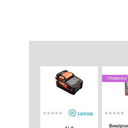
Новинка
0
відгуків
Вимірни