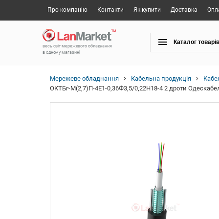
Про компанію
Контакти
Як купити
Доставка
Опл
Каталог товарі
весь світ мережевого обладнання
в одному магазині
Мережеве обладнання
Кабельна продукція
Кабе
ОКТБг-М(2,7)П-4Е1-0,36Ф3,5/0,22Н18-4 2 дроти Одескабе