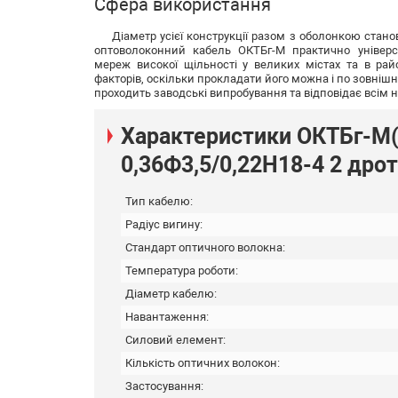
Сфера використання
Діаметр усієї конструкції разом з оболонкою стано
оптоволоконний кабель ОКТБг-М практично універ
мереж високої щільності у великих містах та в рай
факторів, оскільки прокладати його можна і по зовнішн
проходить заводські випробування та відповідає всі
Характеристики ОКТБг-М(
0,36Ф3,5/0,22Н18-4 2 дро
Тип кабелю:
Радіус вигину:
Стандарт оптичного волокна:
Температура роботи:
Діаметр кабелю:
Навантаження:
Силовий елемент:
Кількість оптичних волокон:
Застосування: