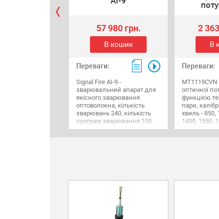
AI-9
поту
57 980 грн.
2 363
В кошик
В 
Переваги:
Переваги:
Signal Fire AI-9 -
MT1119CVN 
зварювальний апарат для
оптичної по
якісного зварювання
функцією те
оптоволокна, кількість
пари, каліб
зварювань 240, кількість
хвиль - 850, 
програм зварювання 100,
1490, 1550, 
вирівнювання автоматичне
вбудований
по серцевині/оболонці та
червоного св
ручне
SC