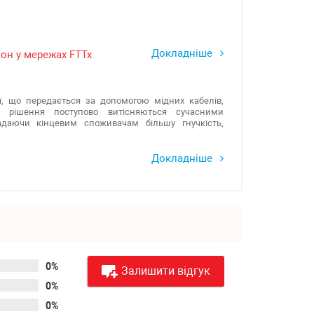
Докладніше
он у мережах FTTx
ї, що передається за допомогою мідних кабелів,
ні рішення поступово витісняються сучасними
адаючи кінцевим споживачам більшу гнучкість,
Докладніше
0%
Залишити відгук
0%
0%