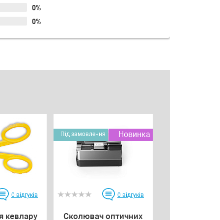
0%
0%
Новинка
Під замовлення
0
відгуків
0
відгуків
я кевлару
Сколювач оптичних