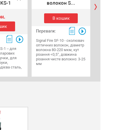
Стріпер C
 KS-1
волокон S...
рн.
2 185.40 
В кошик
шик
В коши
Переваги:
Переваги:
Signal Fire SF-10 - сколювач
оптичних волокон, діаметр
KS-1 – для
Стріпер CFS-3 - і
волокна 80-220 мкм, кут
вларових
для зняття захис
різання <0,5°, довжина
ручки, для
оболонок з оптич
різання чисте волокно: 3-25
руки,
волокна діаметро
мм
дієва сталь,
мм (патчкорд), 0
(пігтейл), а тако
захисне покритт
250 мкм.