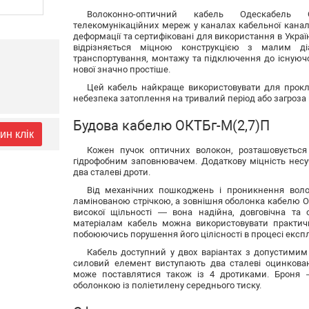
Волоконно-оптичний кабель Одескабель 
телекомунікаційних мереж у каналах кабельної каналі
деформації та сертифіковані для використання в Укра
відрізняється міцною конструкцією з малим д
транспортування, монтажу та підключення до існуюч
нової значно простіше.
Цей кабель найкраще використовувати для проклад
небезпека затоплення на тривалий період або загроз
Будова кабелю ОКТБг-М(2,7)П
ин клік
Кожен пучок оптичних волокон, розташовується
гідрофобним заповнювачем. Додаткову міцність несу
два сталеві дроти.
Від механічних пошкоджень і проникнення воло
ламінованою стрічкою, а зовнішня оболонка кабелю О
високої щільності — вона надійна, довговічна та
матеріалам кабель можна використовувати практичн
побоюючись порушення його цілісності в процесі експл
Кабель доступний у двох варіантах з допустимим 
силовий елемент виступають два сталеві оцинкован
може поставлятися також із 4 дротиками. Броня –
оболонкою із поліетилену середнього тиску.