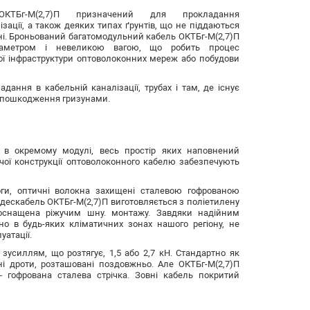
ОКТБг-М(2,7)П призначений для прокладання
зації, а також деяких типах ґрунтів, що не піддаються
їні. Броньований багатомодульний кабель ОКТБг-М(2,7)П
іаметром і невеликою вагою, що робить процес
ої інфраструктури оптоволоконних мереж або побудови
ання в кабельній каналізації, трубах і там, де існує
а пошкодження гризунами.
 в окремому модулі, весь простір яких наповнений
чої конструкції оптоволоконного кабелю забезпечують
ги, оптичні волокна захищені сталевою гофрованою
дескабель ОКТБг-М(2,7)П виготовляється з поліетилену
 оснащена ріжучим шну. монтажу. Завдяки надійним
о в будь-яких кліматичних зонах нашого регіону, не
уатації.
зусиллям, що розтягує, 1,5 або 2,7 кН. Стандартно як
і дроти, розташовані поздовжньо. Але ОКТБг-М(2,7)П
 гофрована сталева стрічка. Зовні кабель покритий