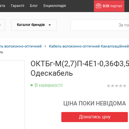
ата
Гарантії
Блог
Енциклопедія
B2B
портал
За т
в
Каталог брендів
ль волоконно-оптичний
Кабель волоконно-оптичний Каналізаційний
ль
ОКТБг-М(2,7)П-4Е1-0,36Ф3,5
Одескабель
В наявності
ЦІНА ПОКИ НЕВІДОМА
Дізнатись ціну