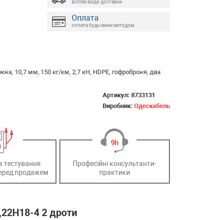
всілякі види доставки
Оплата
оплата будь-яким методом
на, 10,7 мм, 150 кг/км, 2,7 кН, HDPE, гофроброня, два
Артикул:
8733131
Виробник:
Одескабель
а тестування
Професійні консультанти-
еред продажем
практики
,22Н18-4 2 дроти