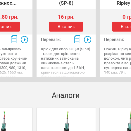
жнос...
(SP-8)
Ripley
.80 грн.
16 грн.
0 г
кошик
В кошик
В ко
Переваги:
Переваги:
- вимірювач
Крюк для опор КОц-8 (SP-8)
Ножиці Ripley 
тужності з
- гачок для кріплення
розрізання ке
стера кручений
натяжних затискачів,
волокон, литі 
ровані довжини
оцинкована сталь,
правої та лівої 
1300, 980, 1310,
навантаження до 1.5 kH,
вуглецева вана
1625, 1650 нм,
кріпиться за допомогою
140 мм, 79 г.
 джерело
бандажної стрічки.
ітла 6 FC або
Аналоги