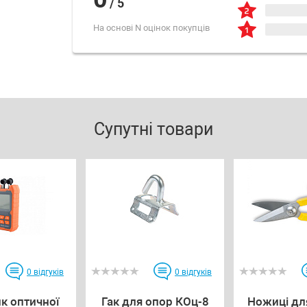
/
5
На основі N оцінок покупців
Супутні товари
0
відгуків
0
відгуків
к оптичної
Гак для опор КОц-8
Ножиці дл