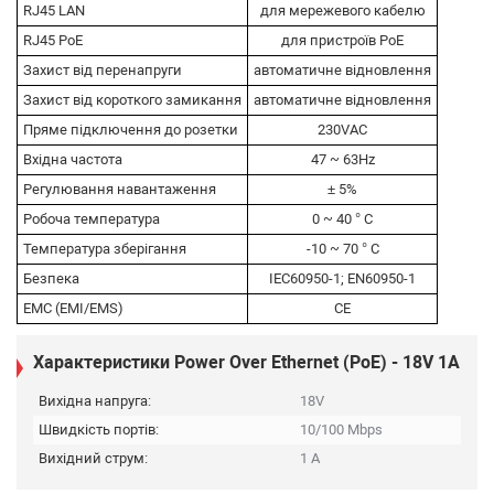
RJ45 LAN
для мережевого кабелю
RJ45 PoE
для пристроїв PoE
Захист від перенапруги
автоматичне відновлення
Захист від короткого замикання
автоматичне відновлення
Пряме підключення до розетки
230VAC
Вхідна частота
47 ~ 63Hz
Регулювання навантаження
± 5%
Робоча температура
0 ~ 40 ° C
Температура зберігання
-10 ~ 70 ° C
Безпека
IEC60950-1; EN60950-1
EMC (EMI/EMS)
CE
Характеристики Power Over Ethernet (PoE) - 18V 1A
Вихідна напруга:
18V
Швидкість портів:
10/100 Mbps
Вихідний струм:
1 А