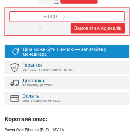
–
Замовити в один клік
Ціна може бути нижчою — запитайте у
менеджера
Гарантія
від 1 року на все активне обладнання
Доставка
всілякі види доставки
Оплата
оплата будь-яким методом
Короткий опис:
Power Over Ethernet (PoE) - 18V 1A