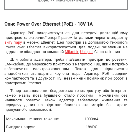
Професійні консультанти-практики
Опис Power Over Ethernet (PoE) - 18V 1A
Адаптер PoE використовується для передачі дистанційному
пристрою електричної енергії разом із даними через стандартну
виту пару
в мережі Ethernet. Цей пристрій за допомогою технології
Power over Ethernet використовується для подачі живлення на
віддалене обладнання компаній
Mikrotik
,
Ubiquiti
, Cisco та інших.
Для роботи адаптера, треба під'єднати пристрій до розетки,
LAN-кабель до мережного пристрою з напругою 18В, який потрібно
забезпечити електроживленням. Також для підключення
знадобиться стандартна кручена пара. Адаптер РoЕ, завдяки
компактності та відсутності ПЗ, незамінний помічник при роботі з
пристроями Ethernet.
Тепер встановлення бездротових точок доступу або Інтернет-
камер, навіть поза будівлею, стало простим і можливим без
наявності розеток. Також адаптер забезпечує живлення та
передачу даних на відстань близько ста метрів без втрати
пропускної спроможності.
Максимальне навантаження
1000mA
Вихідна напруга
18VDC