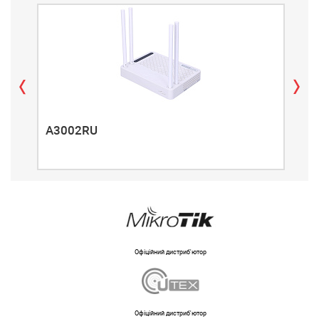
A3002RU
A3
Офіційний дистриб'ютор
Офіційний дистриб'ютор