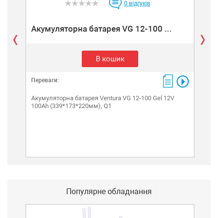
0
відгуків
Акумуляторна батарея VG 12-100 ...
Аку
В кошик
Переваги:
Пере
Акумуляторна батарея Ventura VG 12-100 Gel 12V
Акум
100Ah (339*173*220мм), Q1
(19
Популярне обладнання