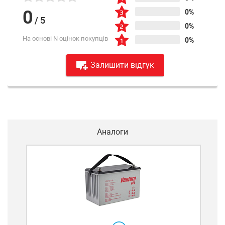
0
0%
/
5
0%
На основі N оцінок покупців
0%
Залишити відгук
Аналоги