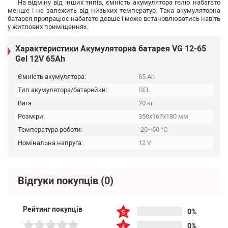
На відміну від інших типів, ємність акумулятора гелю набагато
менше і не залежить від низьких температур. Така акумуляторна
батарея пропрацює набагато довше і може встановлюватись навіть
у житлових приміщеннях.
Характеристики Акумуляторна батарея VG 12-65
Gel 12V 65Ah
Ємність акумулятора:
65 Ah
Тип акумулятора/батарейки:
GEL
Вага:
20 кг
Розміри:
350х167х180 мм
Температура роботи:
-20~60 °C
Номінальна напруга:
12 V
Відгуки покупців
(0)
Рейтинг покупців
0%
0%