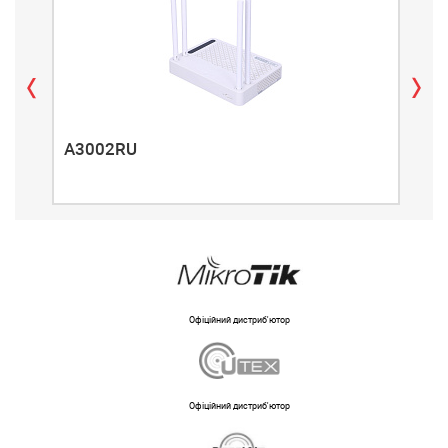
A3002RU
A3
Офіційний дистриб'ютор
Офіційний дистриб'ютор