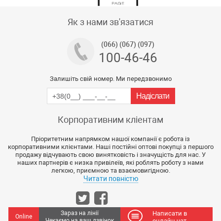
Тех підтримка магазину
Як з нами зв'язатися
(066) (067) (097)
100-46-46
Залишіть свій номер. Ми передзвонимо
Корпоративним кліентам
Пріоритетним напрямком нашої компанії є робота із
корпоративними клієнтами. Наші постійні оптові покупці з першого
продажу відчувають свою винятковість і значущість для нас. У
наших партнерів є низка привілеїв, які роблять роботу з нами
легкою, приємною та взаємовигідною.
Читати повністю
Зараз на лінії
Написати в
Online
Чекаємо на ваш дзвінок
онлайн чат