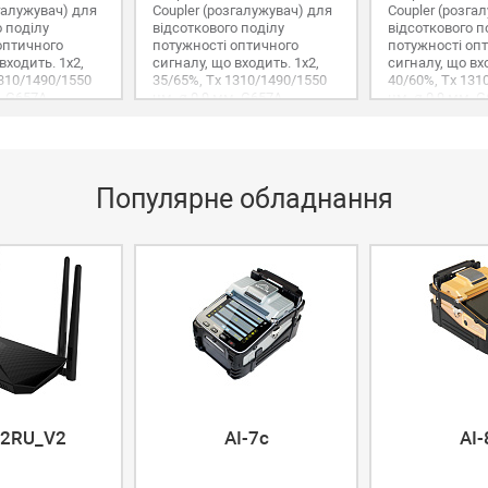
згалужувач) для
Сoupler (розгалужувач) для
Сoupler (розга
о поділу
відсоткового поділу
відсоткового п
оптичного
потужності оптичного
потужності оп
входить. 1х2,
сигналу, що входить. 1х2,
сигналу, що вхо
1310/1490/1550
35/65%, Tx 1310/1490/1550
40/60%, Tx 131
, G657A,
нм, ø 0,9 мм, G657A,
нм, ø 0,9 мм, G
SC/UPC.
SC/UPC.
Популярне обладнання
2RU_V2
AI-7c
AI-