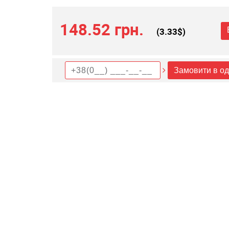
148.52 грн.
(
3.33
$)
Замовити в од