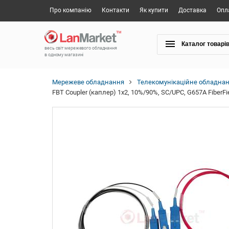
Про компанію
Контакти
Як купити
Доставка
Опл
Каталог товарі
весь світ мережевого обладнання
в одному магазині
Мережеве обладнання
Телекомунікаційне обладна
FBT Coupler (каплер) 1x2, 10%/90%, SC/UPC, G657A FiberFi