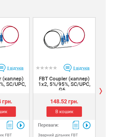
0
відгуків
0
відгуків
r (каплер)
FBT Coupler (каплер)
FBT Coupler 
%, SC/UPC,
1x2, 5%/95%, SC/UPC,
1x2, 50%/50%,
..
G6...
G...
 грн.
148.52 грн.
148.52 г
шик
В кошик
В коши
Переваги:
Переваги:
ик FBT
Зварний дільник FBT
Зварний дільник