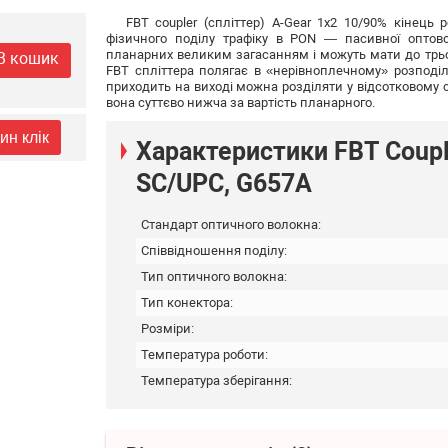
FBT coupler (спліттер) A-Gear 1x2 10/90% кінец
фізичного поділу трафіку в PON — пасивної оптово
планарних великим загасанням і можуть мати до трьо
В кошик
FBT спліттера полягає в «нерівноплечному» розподіл
приходить на виході можна розділяти у відсотковому с
вона суттєво нижча за вартість планарного.
ин клік
Характеристики FBT Couple
SC/UPC, G657A
Стандарт оптичного волокна:
Співвідношення поділу:
Тип оптичного волокна:
Тип конектора:
Розміри:
Температура роботи:
Температура зберігання: