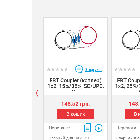
пластик, кришка, що
86х86х22 мм
знімається з фіксацією на
клямках, кріплення до
стіни, 86х86х22 мм.
0
відгуків
FBT Coupler (каплер)
FBT Coup
1x2, 15%/85%, SC/UPC,
1x2, 25%/
G...
148.52 грн.
148.
В кошик
В 
Переваги:
Переваги:
Зварний дільник FBT
Зварний діл