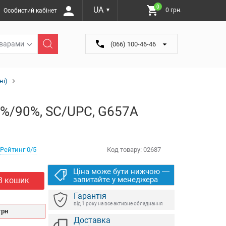
0
UA
0 грн.
Особистий кабінет
▼
оварами
(066) 100-46-46
ні)
10%/90%, SC/UPC, G657A
Рейтинг 0/5
Код товару:
02687
Ціна може бути нижчою —
запитайте у менеджера
В кошик
Гарантія
від 1 року на все активне обладнання
грн
Доставка