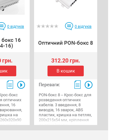
0
відгуків
0
відгуків
 бокс 16
Оптичний PON-бокс 8
4-16)
 грн.
312.20 грн.
шик
В кошик
Переваги:
Крос-бокс
PON-бокс 8 – Крос-бокс для
я оптичних
розведення оптичних
ення, 16
кабелів. 3 введення, 8
зварювання,
виводів, 16 зварок, ABS
кришка на
пластик, кришка на петлях,
 260х320х90
200х215х54 мм, кріплення
до стіни/
до стіни/опори.