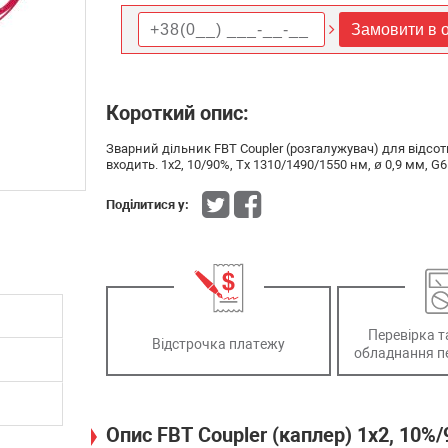
Замовити в о
Короткий опис:
Зварний дільник FBT Сoupler (розгалужувач) для відсот
входить. 1х2, 10/90%, Tx 1310/1490/1550 нм, ø 0,9 мм, G
Поділитися у:
Перевірка т
Відстрочка платежу
обладнання п
Опис FBT Coupler (каплер) 1x2, 10%