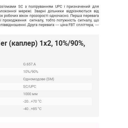
ь роз'ємами SC з поліруванням UPC і призначений для
локонної мережі. Зварні дільники відрізняються від
х робочих вікон прозорості одночасно. Перша перевага
і проходження сигналу, тобто потужність сигналу, що
піввідношенні. Друга перевага — ціна FBT спліттера, —
r (каплер) 1x2, 10%/90%,
G.657.A
10%/90%
Одномодове (SM)
SC/UPC
1000 мм
-20...+70 °C
-40...+85 °C