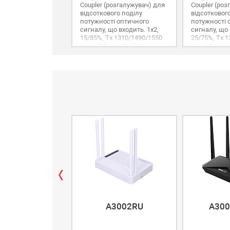
Сoupler (розгалужувач) для
Сoupler (ро
відсоткового поділу
відсотковог
потужності оптичного
потужності 
сигналу, що входить. 1х2,
сигналу, що 
15/85%, Tx 1310/1490/1550
25/75%, Tx 
нм, ø 0,9 мм, G657A,
нм, ø 0,9 мм
SC/UPC.
SC/UPC.
A3002RU
A300