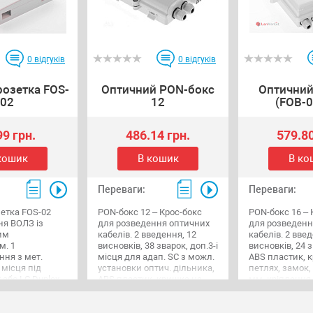
0
відгуків
0
відгуків
розетка FOS-
Оптичний PON-бокс
Оптичний
02
12
(FOB-0
99 грн.
486.14 грн.
579.80
кошик
В кошик
В ко
Переваги:
Переваги:
етка FOS-02
PON-бокс 12 – Крос-бокс
PON-бокс 16 – 
ня ВОЛЗ із
для розведення оптичних
для розведенн
им
кабелів. 2 введення, 12
кабелів. 2 введ
м. 1
висновків, 38 зварок, доп.3-і
висновків, 24 
ння з мет.
місця для адап. SC з можл.
ABS пластик, 
 місця під
установки оптич. дільника,
петлях, замок,
або LC Duplex,
ABS пластик, кришка на
мм, кріплення 
я, пластик,
петлях, сувальдний замок,
опори.
знімається,
258х207х64 мм, вага - 800г,
 стіни,
кріплення до стіни/опори,