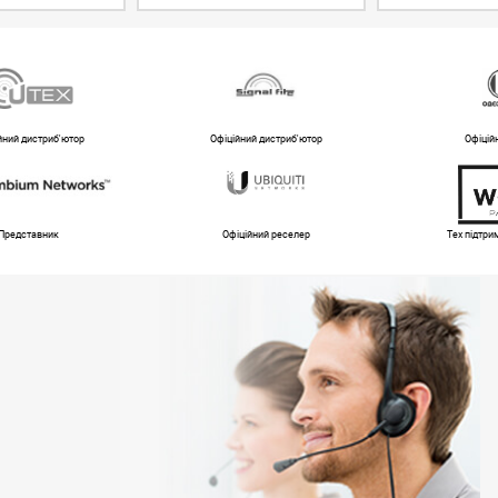
йний дистриб'ютор
Офіційний дистриб'ютор
Офіцій
Представник
Офіційний реселер
Тех підтр