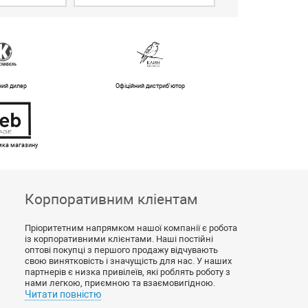
ний дилер
Офіційний дистриб'ютор
имка магазину
Корпоративним кліентам
Пріоритетним напрямком нашої компанії є робота
із корпоративними клієнтами. Наші постійні
оптові покупці з першого продажу відчувають
свою винятковість і значущість для нас. У наших
партнерів є низка привілеїв, які роблять роботу з
нами легкою, приємною та взаємовигідною.
Читати повністю