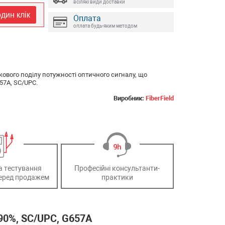
всілякі види доставки
дин клік
Оплата
оплата будь-яким методом
кового поділу потужності оптичного сигналу, що
657A, SC/UPC.
Виробник:
FiberField
а тестування
Професійні консультанти-
еред продажем
практики
/90%, SC/UPC, G657A