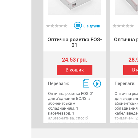
0
відгуків
Оптична розетка FOS-
Оптична 
01
24.53 грн.
28.
В кошик
В 
Переваги:
Переваги:
Оптична розетка FOS-01
Оптична роз
для з'єднання ВОЛЗ із
для з'єднан
абонентським
абонентськ
обладнанням. 1
обладнання
кабелеввод, 1
кабелівведе
альтернатива. спосіб
тримачем, 2
введення - з бічної або
адаптери SC 
тильної частини боксу, 2
2 зварюванн
місця під адаптери SC або
кришка, що 
LC Duplex, 2 зварювання,
кріплення до