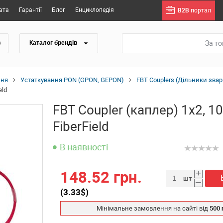
ата
Гарантії
Блог
Енциклопедія
B2B
портал
За т
в
Каталог брендів
ння
Устаткування PON (GPON, GEPON)
FBT Couplers (Дільники звар
eld
FBT Coupler (каплер) 1x2, 
FiberField
В наявності
+
148.52 грн.
шт
–
(
3.33
$)
Мінімальне замовлення на сайті від
500 