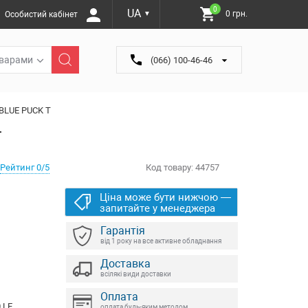
0
UA
0 грн.
Особистий кабінет
▼
оварами
(066) 100-46-46
 BLUE PUCK T
T
Рейтинг 0/5
Код товару:
44757
Ціна може бути нижчою —
запитайте у менеджера
Гарантія
від 1 року на все активне обладнання
Доставка
всілякі види доставки
Оплата
 LE
оплата будь-яким методом