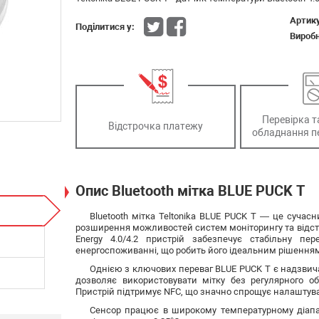
Артик
Поділитися у:
Вироб
Перевірка т
Відстрочка платежу
обладнання п
Опис Bluetooth мітка BLUE PUCK T
Bluetooth мітка Teltonika BLUE PUCK T — це суча
розширення можливостей систем моніторингу та відсте
Energy 4.0/4.2 пристрій забезпечує стабільну пе
енергоспоживанні, що робить його ідеальним рішенням
Однією з ключових переваг BLUE PUCK T є надзвича
дозволяє використовувати мітку без регулярного об
Пристрій підтримує NFC, що значно спрощує налаштува
Сенсор працює в широкому температурному діапазо