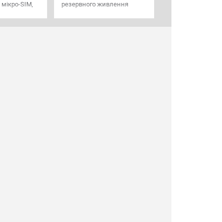
 мікро-SIM,
резервного живлення
B,
раметрів OBD
45 мАч, IP41