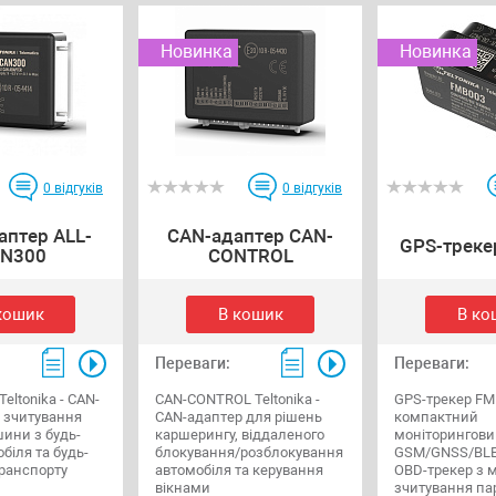
Новинка
Новинка
0
відгуків
0
відгуків
аптер ALL-
CAN-адаптер CAN-
GPS-треке
N300
CONTROL
кошик
В кошик
В ко
Переваги:
Переваги:
eltonika - CAN-
CAN-CONTROL Teltonika -
GPS-трекер FM
 зчитування
CAN-адаптер для рішень
компактний
ини з будь-
каршерингу, віддаленого
моніторингови
біля та будь-
блокування/розблокування
GSM/GNSS/BLE 
транспорту
автомобіля та керування
OBD-трекер з 
вікнами
зчитування па