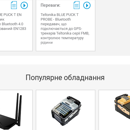
Переваги:
UE PUCK T EN
Teltonika BLUE PUCK T
чик
PROBE - Bluetooth
Bluetooth 4.0
передавач, що
кований EN1283
підключається до GPS-
трекерів Teltonika серії FMB,
контролює температуру
рідини
Популярне обладнання