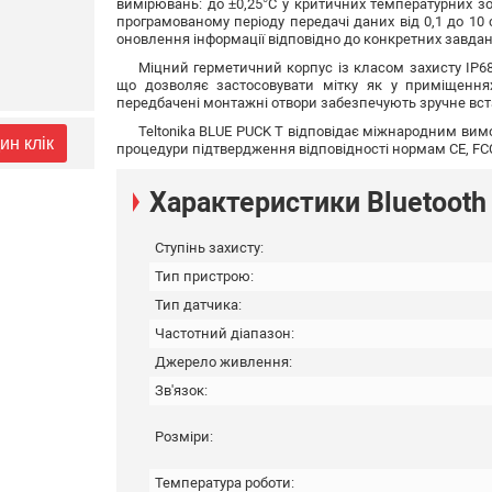
вимірювань: до ±0,25°C у критичних температурних зо
програмованому періоду передачі даних від 0,1 до 10
оновлення інформації відповідно до конкретних завдан
Міцний герметичний корпус із класом захисту IP68 
що дозволяє застосовувати мітку як у приміщеннях,
передбачені монтажні отвори забезпечують зручне вст
Teltonika BLUE PUCK T відповідає міжнародним вим
ин клік
процедури підтвердження відповідності нормам CE, FCC 
Характеристики Bluetooth
Ступінь захисту:
Тип пристрою:
Тип датчика:
Частотний діапазон:
Джерело живлення:
Зв'язок:
Розміри:
Температура роботи: