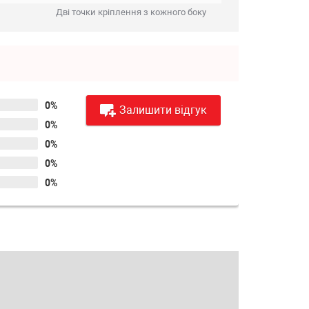
Дві точки кріплення з кожного боку
0%
Залишити відгук
0%
0%
0%
0%