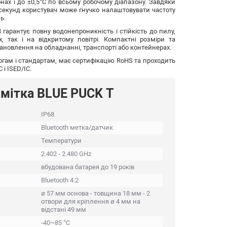
нах і до ±0,5°C по всьому робочому діапазону. Завдяки
 секунд користувач може гнучко налаштовувати частоту
ь.
гарантує повну водонепроникність і стійкість до пилу,
 так і на відкритому повітрі. Компактні розміри та
ановлення на обладнанні, транспорті або контейнерах.
огам і стандартам, має сертифікацію RoHS та проходить
і ISED/IC.
 мітка BLUE PUCK T
IP68
Bluetooth метка/датчик
Температури
2.402 - 2.480 GHz
вбудована батарея до 19 років
Bluetooth 4.2
ø 57 мм основа - товщина 18 мм - 2
отвори для кріплення ø 4 мм на
відстані 49 мм
-40~85 °C