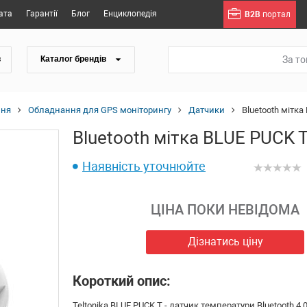
ата
Гарантії
Блог
Енциклопедія
B2B
портал
За т
в
Каталог брендів
ння
Обладнання для GPS моніторингу
Датчики
Bluetooth мітка
Bluetooth мітка BLUE PUCK 
Наявність уточнюйте
ЦІНА ПОКИ НЕВІДОМА
Дізнатись ціну
Короткий опис:
Teltonika BLUE PUCK T - датчик температури Bluetooth 4.0