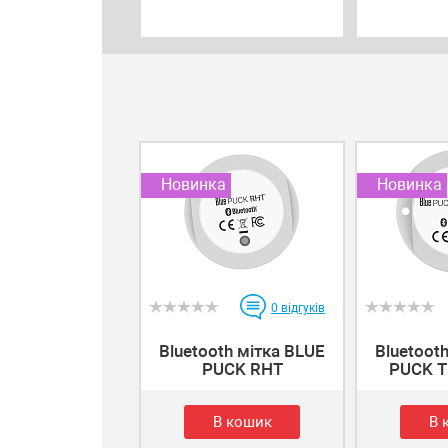
Новинка
Новинка
0
відгуків
Bluetooth мітка BLUE
Bluetoot
PUCK RHT
PUCK T
В кошик
В 