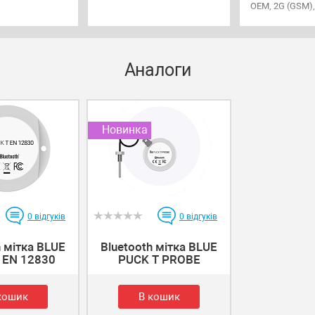
OEM, 2G (GSM),
eSIM, мікро-US
зчитування па
II, акумулятор 
Аналоги
Новинка
0
відгуків
0
відгуків
h мітка BLUE
Bluetooth мітка BLUE
 EN 12830
PUCK T PROBE
кошик
В кошик