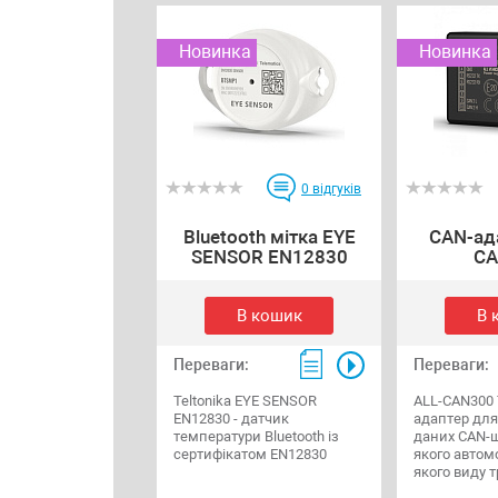
Новинка
Новинка
0
відгуків
Bluetooth мітка EYE
CAN-ад
SENSOR EN12830
CA
В кошик
В 
Переваги:
Переваги:
Teltonika EYE SENSOR
ALL-CAN300 T
EN12830 - датчик
адаптер для
температури Bluetooth із
даних CAN-ш
сертифікатом EN12830
якого автомо
якого виду 