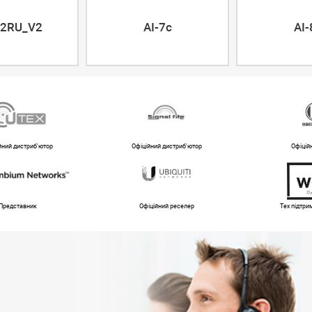
2RU_V2
AI-7c
AI-
йний дистриб'ютор
Офіційний дистриб'ютор
Офіцій
Представник
Офіційний реселер
Тех підтр