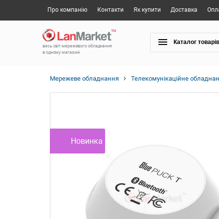
Про компанію
Контакти
Як купити
Доставка
Опл
Каталог товарі
весь світ мережевого обладнання
в одному магазині
Мережеве обладнання
Телекомунікаційне обладна
Новинка