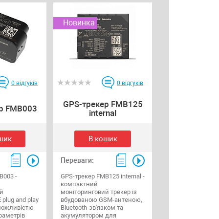
Новинка
0
відгуків
0
відгуків
GPS-трекер FMB125
р FMB003
internal
шик
В кошик
Переваги:
B003 -
GPS-трекер FMB125 internal -
компактний
й
моніторинговий трекер із
plug and play
вбудованою GSM-антеною,
можливістю
Bluetooth-зв'язком та
раметрів
акумулятором для