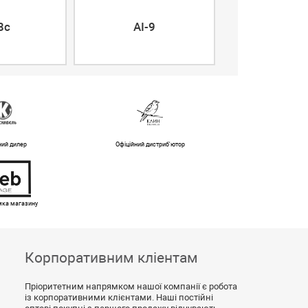
airFiber 5X
8c
AI-9
5XHD
ний дилер
Офіційний дистриб'ютор
имка магазину
Корпоративним кліентам
Пріоритетним напрямком нашої компанії є робота
із корпоративними клієнтами. Наші постійні