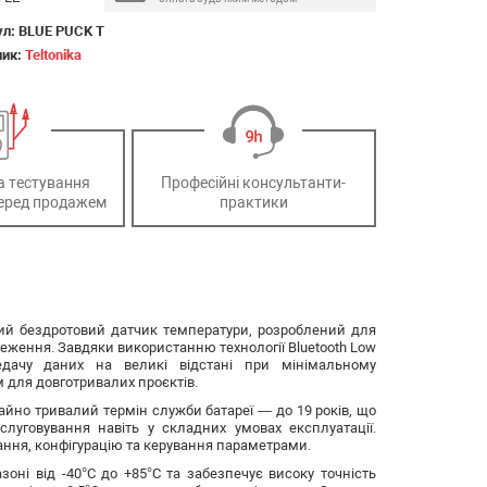
ул:
BLUE PUCK T
ник:
Teltonika
а тестування
Професійні консультанти-
еред продажем
практики
сний бездротовий датчик температури, розроблений для
ження. Завдяки використанню технології Bluetooth Low
редачу даних на великі відстані при мінімальному
 для довготривалих проєктів.
йно тривалий термін служби батареї — до 19 років, що
слуговування навіть у складних умовах експлуатації.
ння, конфігурацію та керування параметрами.
ні від -40°C до +85°C та забезпечує високу точність