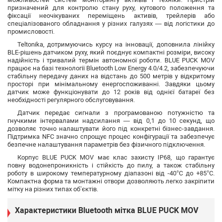
призначений для контролю стану руху, кутового положення та
фіксації неочікуваних переміщень активів, трейлерів або
спеціалізованого обладнання у різних галузях — від логістики до
промисловості.
Teltonika, дотримуючись курсу на інновації, доповнила лінійку
BLE-рішень датчиком руху, який поєднує компактні розміри, високу
надійність і тривалий термін автономної роботи. BLUE PUCK MOV
працює на базі технології Bluetooth Low Energy 4.0/4.2, забезпечуючи
стабільну передачу даних на відстань до 500 метрів у відкритому
просторі при мінімальному енергоспоживанні. Завдяки цьому
датчик може функціонувати до 12 років від однієї батареї без
необхідності регулярного обслуговування.
Датчик передає сигнали з програмованою потужністю та
гнучкими інтервалами надсилання — від 0,1 до 10 секунд, що
дозволяє точно налаштувати його під конкретні бізнес-завдання.
Підтримка NFC значно спрощує процес конфігурації та забезпечує
безпечне налаштування параметрів без фізичного підключення.
Корпус BLUE PUCK MOV має клас захисту IP68, що гарантує
повну водонепроникність і стійкість до пилу, а також стабільну
роботу в широкому температурному діапазоні від -40°C до +85°C.
Компактна форма та монтажні отвори дозволяють легко закріпити
мітку на різних типах об’єктів.
Характеристики Bluetooth мітка BLUE PUCK MOV