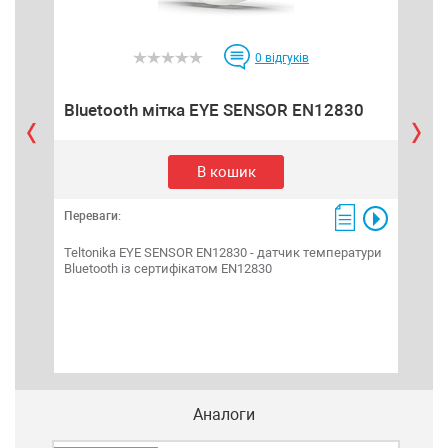
0
відгуків
Bluetooth мітка EYE SENSOR EN12830
CA
В кошик
Переваги:
Пере
Teltonika EYE SENSOR EN12830 - датчик температури
ALL-
Bluetooth із сертифікатом EN12830
дани
яко
Аналоги