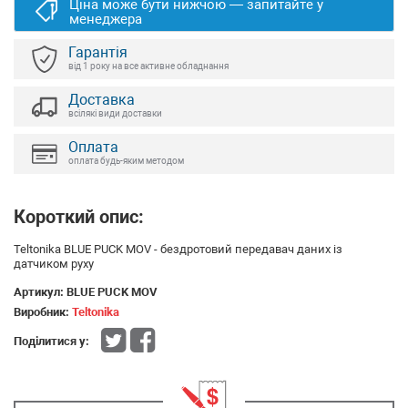
Ціна може бути нижчою — запитайте у
менеджера
Гарантія
від 1 року на все активне обладнання
Доставка
всілякі види доставки
Оплата
оплата будь-яким методом
Короткий опис:
Teltonika BLUE PUCK MOV - бездротовий передавач даних із
датчиком руху
Артикул:
BLUE PUCK MOV
Виробник:
Teltonika
Поділитися у: