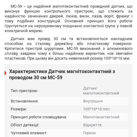
MC-59 – це надійний магнітоконтактний провідний датчик, що
виконує функцію контрольного пристрою, що стежить за
надійністю зачинених дверей, люків, вікон, лазів, воріт, фрамуг і
тому подібних конструкцій. Основний принцип його роботи
ґрунтується на нерозривному поєднанні контактної групи у певній
електричній мережі.
Датчик має провід 30 см та встановлюється накладним
способом на сталеву, дерев'яну або пластикову поверхню.
Кріпитися пристрій шурупами. MC-59 виконаний з алюмінієвого
сплаву, завдяки чому є більш надійним варіантом, ніж звичайні
пластикові. При цьому він досить невеликий розмір 105*16*16 мм.
Характеристики Датчик магнітоконтактний з
проводом 30 см MC-59
Датчик
Тип пристрою:
магнітоконтактний
Встановлення:
Внутрішня
Розміри:
105*16*16 mm
Принцип роботи сповіщувача:
Магнітоконтактний
Об'єкт детекції:
Відкриття
Чутливий елемент:
Геркон