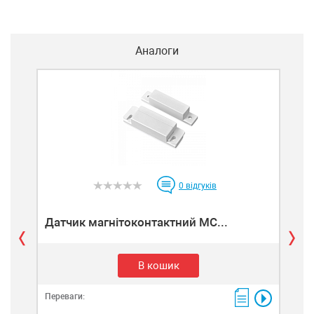
Аналоги
0
відгуків
Датчик магнітоконтактний MC...
Да
В кошик
Переваги:
Пере