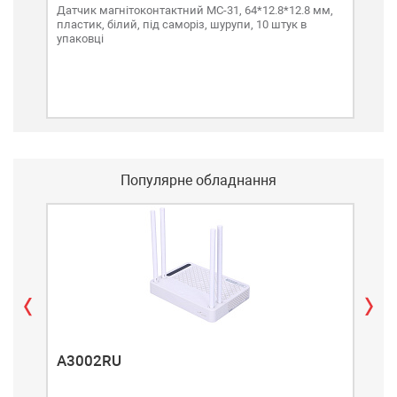
Датчик магнітоконтактний MC-31, 64*12.8*12.8 мм,
Датч
пластик, білий, під саморіз, шурупи, 10 штук в
плас
упаковці
упа
Популярне обладнання
A3002RU
A3