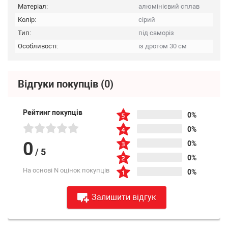
Матеріал:
алюмінієвий сплав
Колір:
сірий
Тип:
під саморіз
Особливості:
із дротом 30 см
Відгуки покупців
(0)
Рейтинг покупців
0%
0%
0
0%
/
5
0%
На основі N оцінок покупців
0%
Залишити відгук