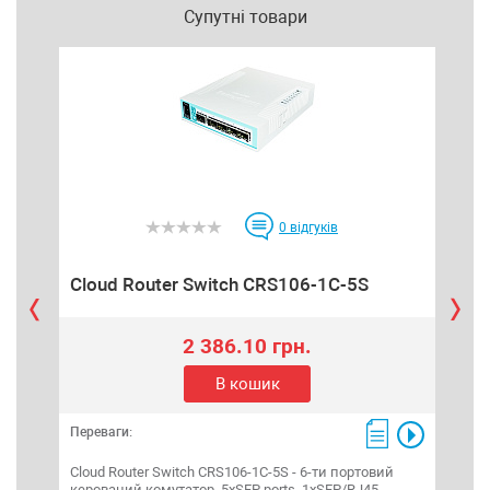
Супутні товари
0
відгуків
C
Cloud Router Switch CRS106-1C-5S
2 386.10 грн.
В кошик
Переваги:
Пере
Cloud Router Switch CRS106-1C-5S - 6-ти портовий
Clou
керований комутатор. 5xSFP ports, 1xSFP/RJ45
порт