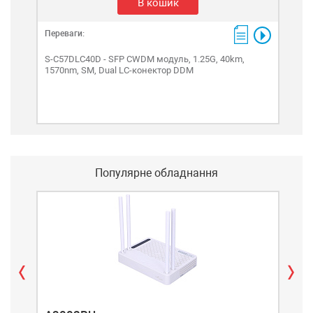
В кошик
Переваги:
Пере
S-C57DLC40D - SFP CWDM модуль, 1.25G, 40km,
S-C
1570nm, SM, Dual LC-конектор DDM
161
Популярне обладнання