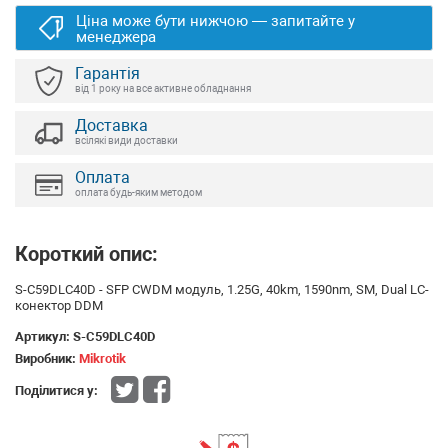
Ціна може бути нижчою — запитайте у
менеджера
Гарантія
від 1 року на все активне обладнання
Доставка
всілякі види доставки
Оплата
оплата будь-яким методом
Короткий опис:
S-C59DLC40D - SFP CWDM модуль, 1.25G, 40km, 1590nm, SM, Dual LC-
конектор DDM
Артикул:
S-C59DLC40D
Виробник:
Mikrotik
Поділитися у: