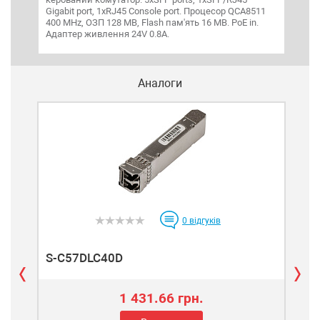
Gigabit port, 1xRJ45 Console port. Процесор QCA8511
port
400 MHz, ОЗП 128 MB, Flash пам'ять 16 MB. PoE in.
под
Адаптер живлення 24V 0.8A.
Аналоги
0
відгуків
S-C57DLC40D
S-
1 431.66 грн.