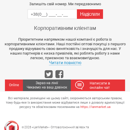
Залишіть свій номер. Ми передзвонимо
Корпоративним кліентам
Пріоритетним напрямком нашої компанії є робота із
корпоративними клієнтами. Наші постійні оптові покупці з першого
продажу відчувають свою винятковість і значущість для нас. У
наших партнерів є низка привілеїв, які роблять роботу з нами
легкою, приємною та взаємовигідною.
Читати повністю
Зараз на лінії
Написати в
Online
Чекаємо на ваш дзвінок
онлайн чат
Всі матеріали, розміщені на цьому сайті, охороняються авторським правом,
тому будь-яке їх використання може відбуватися лише з дозволу адміністрації
ресурсу та обов'язковим посиланням на
https://lanmarket.ua
© 2026 «LanMarket» - Оптоволоконний зв'язок та