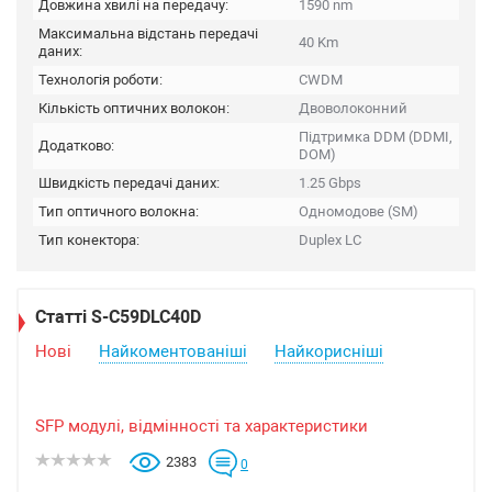
Довжина хвилі на передачу:
1590 nm
Максимальна відстань передачі
40 Km
даних:
Технологія роботи:
CWDM
Кількість оптичних волокон:
Двоволоконний
Підтримка DDM (DDMI,
Додатково:
DOM)
Швидкість передачі даних:
1.25 Gbps
Тип оптичного волокна:
Одномодове (SM)
Тип конектора:
Duplex LC
Статті S-C59DLC40D
Нові
Найкоментованіші
Найкорисніші
SFP модулі, відмінності та характеристики
2383
0