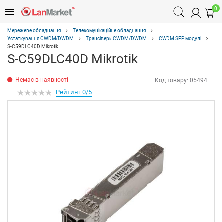
0
Мережеве обладнання
Телекомунікаційне обладнання
Устаткування CWDM/DWDM
Трансівери CWDM/DWDM
CWDM SFP модулі
S-C59DLC40D Mikrotik
S-C59DLC40D Mikrotik
Немає в наявності
Код товару:
05494
Рейтинг 0/5