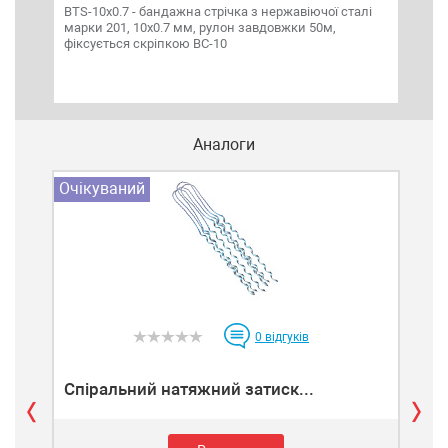
BTS-10x0.7 - бандажна стрічка з нержавіючої сталі
Натя
марки 201, 10х0.7 мм, рулон завдовжки 50м,
натя
фіксується скріпкою BC-10
нава
Аналоги
Очікуваний
Очі
0
відгуків
Спіральний натяжний затиск...
Спі