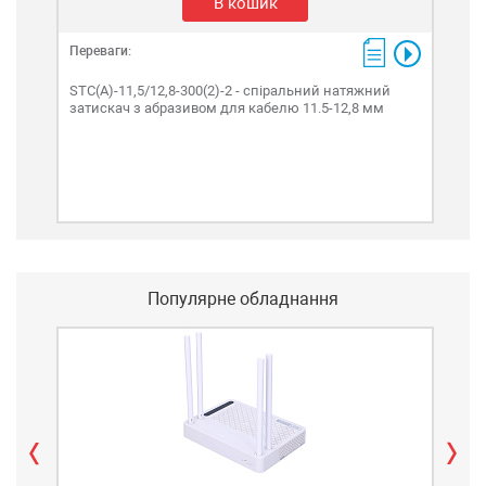
В кошик
Переваги:
Пере
STC(А)-11,5/12,8-300(2)-2 - спіральний натяжний
STC(
затискач з абразивом для кабелю 11.5-12,8 мм
зат
Популярне обладнання