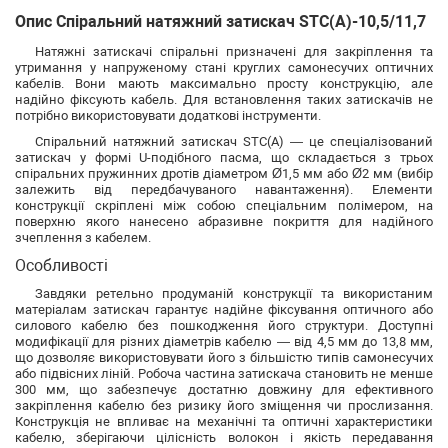
Опис Спіральний натяжний затискач STC(А)-10,5/11,7
Натяжні затискачі спіральні призначені для закріплення та
утримання у напруженому стані круглих самонесучих оптичних
кабелів. Вони мають максимально просту конструкцію, але
надійно фіксують кабель. Для встановлення таких затискачів не
потрібно використовувати додаткові інструменти.
Спіральний натяжний затискач STC(А) — це спеціалізований
затискач у формі U-подібного пасма, що складається з трьох
спіральних пружинних дротів діаметром Ø1,5 мм або Ø2 мм (вибір
залежить від передбачуваного навантаження). Елементи
конструкції скріплені між собою спеціальним полімером, на
поверхню якого нанесено абразивне покриття для надійного
зчеплення з кабелем.
Особливості
Завдяки ретельно продуманій конструкції та використаним
матеріалам затискач гарантує надійне фіксування оптичного або
силового кабелю без пошкодження його структури. Доступні
модифікації для різних діаметрів кабелю — від 4,5 мм до 13,8 мм,
що дозволяє використовувати його з більшістю типів самонесучих
або підвісних ліній. Робоча частина затискача становить не менше
300 мм, що забезпечує достатню довжину для ефективного
закріплення кабелю без ризику його зміщення чи прослизання.
Конструкція не впливає на механічні та оптичні характеристики
кабелю, зберігаючи цілісність волокон і якість передавання