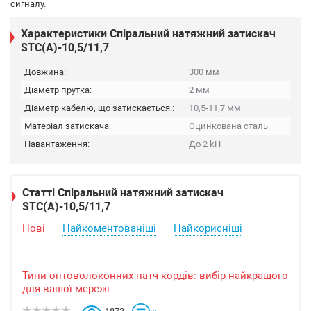
сигналу.
Характеристики Спіральний натяжний затискач
STC(А)-10,5/11,7
Довжина:
300 мм
Діаметр прутка:
2 мм
Діаметр кабелю, що затискається.:
10,5-11,7 мм
Матеріал затискача:
Оцинкована сталь
Навантаження:
До 2 kH
Статті Спіральний натяжний затискач
STC(А)-10,5/11,7
Нові
Найкоментованіші
Найкорисніші
Типи оптоволоконних патч-кордів: вибір найкращого
для вашої мережі