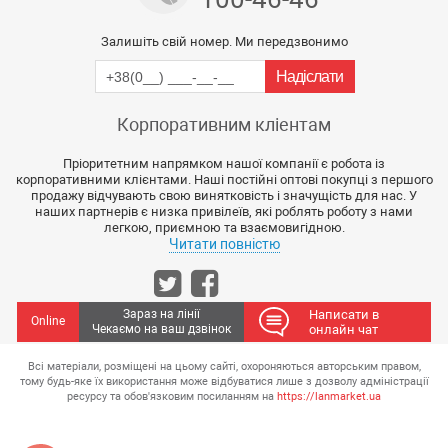
Залишіть свій номер. Ми передзвонимо
Корпоративним кліентам
Пріоритетним напрямком нашої компанії є робота із
корпоративними клієнтами. Наші постійні оптові покупці з першого
продажу відчувають свою винятковість і значущість для нас. У
наших партнерів є низка привілеїв, які роблять роботу з нами
легкою, приємною та взаємовигідною.
Читати повністю
Зараз на лінії
Написати в
Online
Чекаємо на ваш дзвінок
онлайн чат
Всі матеріали, розміщені на цьому сайті, охороняються авторським правом,
тому будь-яке їх використання може відбуватися лише з дозволу адміністрації
ресурсу та обов'язковим посиланням на
https://lanmarket.ua