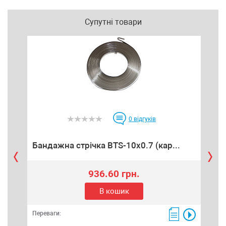
Супутні товари
0
відгуків
Бандажна стрічка BTS-10x0.7 (кар...
Клі
936.60 грн.
В кошик
Переваги:
Пере