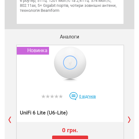
6 роутер, 5 ГГц: 1201 Мбіт/с та 2,4 ГГц: 574 Мбіт/с,
6 ро
802.11ax, 5× Gigabit портів, чотири зовнішні антени,
ГГц,
технологія Beamform
анте
Bea
Аналоги
Новинка
П
0
відгуків
UniFi 6 Lite (U6-Lite)
Uni
0 грн.