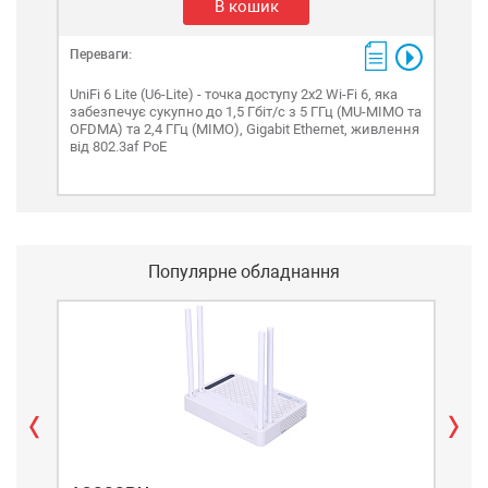
В кошик
Переваги:
Пере
UniFi 6 Lite (U6-Lite) - точка доступу 2x2 Wi-Fi 6, яка
UniF
забезпечує сукупно до 1,5 Гбіт/с з 5 ГГц (MU-MIMO та
MU-
OFDMA) та 2,4 ГГц (MIMO), Gigabit Ethernet, живлення
для
від 802.3af PoE
OFDM
MIM
Популярне обладнання