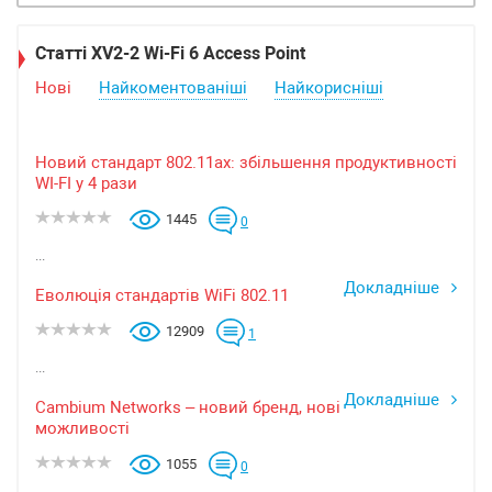
Статті XV2-2 Wi-Fi 6 Access Point
Нові
Найкоментованіші
Найкорисніші
Новий стандарт 802.11ax: збільшення продуктивності
WI-FI у 4 рази
1445
0
...
Докладніше
Еволюція стандартів WiFi 802.11
12909
1
...
Докладніше
Cambium Networks – новий бренд, нові
можливості
1055
0