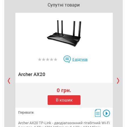
Супутні товари
0
відгуків
Archer AX20
Ar
0 грн.
В кошик
Переваги:
Пере
Archer AX20 TP-Link - дводіапазонний гігабітний Wi-Fi
Arch