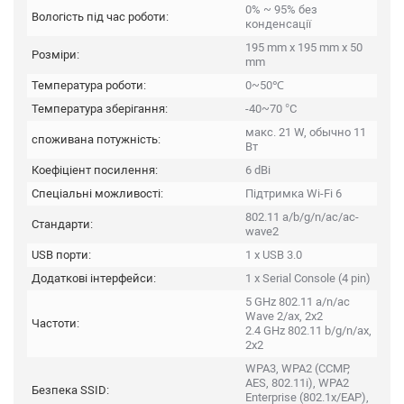
0% ~ 95% без
Вологість під час роботи:
конденсації
195 mm x 195 mm x 50
Розміри:
mm
Температура роботи:
0~50℃
Температура зберігання:
-40~70 °C
макс. 21 W, обычно 11
споживана потужність:
Вт
Коефіціент посилення:
6 dBi
Спеціальні можливості:
Підтримка Wi-Fi 6
802.11 a/b/g/n/ac/ac-
Стандарти:
wave2
USB порти:
1 x USB 3.0
Додаткові інтерфейси:
1 x Serial Console (4 pin)
5 GHz 802.11 a/n/ac
Wave 2/ax, 2x2
Частоти:
2.4 GHz 802.11 b/g/n/ax,
2x2
WPA3, WPA2 (CCMP,
AES, 802.11i), WPA2
Безпека SSID:
Enterprise (802.1x/EAP),