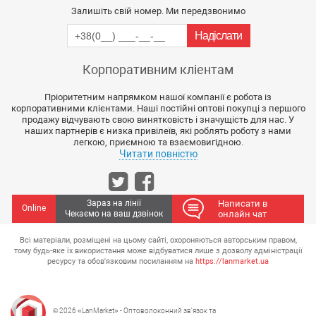
Залишіть свій номер. Ми передзвонимо
Корпоративним кліентам
Пріоритетним напрямком нашої компанії є робота із
корпоративними клієнтами. Наші постійні оптові покупці з першого
продажу відчувають свою винятковість і значущість для нас. У
наших партнерів є низка привілеїв, які роблять роботу з нами
легкою, приємною та взаємовигідною.
Читати повністю
Зараз на лінії
Написати в
Online
Чекаємо на ваш дзвінок
онлайн чат
Всі матеріали, розміщені на цьому сайті, охороняються авторським правом,
тому будь-яке їх використання може відбуватися лише з дозволу адміністрації
ресурсу та обов'язковим посиланням на
https://lanmarket.ua
© 2026 «LanMarket» - Оптоволоконний зв'язок та