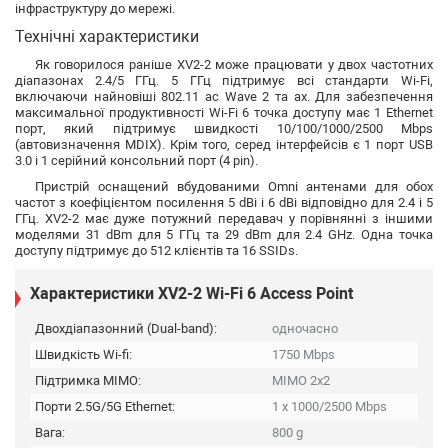
інфраструктуру до мережі.
Технічні характеристики
Як говорилося раніше XV2-2 може працювати у двох частотних
діапазонах 2.4/5 ГГц. 5 ГГц підтримує всі стандарти Wi-Fi,
включаючи найновіші 802.11 ac Wave 2 та ax. Для забезпечення
максимальної продуктивності Wi-Fi 6 точка доступу має 1 Ethernet
порт, який підтримує швидкості 10/100/1000/2500 Mbps
(автовизначення MDIX). Крім того, серед інтерфейсів є 1 порт USB
3.0 і 1 серійний консольний порт (4 pin).
Пристрій оснащений вбудованими Omni антенами для обох
частот з коефіцієнтом посилення 5 dBi і 6 dBi відповідно для 2.4 і 5
ГГц. XV2-2 має дуже потужний передавач у порівнянні з іншими
моделями 31 dBm для 5 ГГц та 29 dBm для 2.4 GHz. Одна точка
доступу підтримує до 512 клієнтів та 16 SSIDs.
Характеристики XV2-2 Wi-Fi 6 Access Point
Двохдіапазонний (Dual-band):
одночасно
Швидкість Wi-fi:
1750 Mbps
Підтримка MIMO:
MIMO 2x2
Порти 2.5G/5G Ethernet:
1 x 1000/2500 Mbps
Вага:
800 g