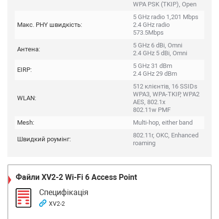
WPA PSK (TKIP), Open
5 GHz radio 1,201 Mbps
Макс. PHY швидкість:
2.4 GHz radio
573.5Mbps
5 GHz 6 dBi, Omni
Антена:
2.4 GHz 5 dBi, Omni
5 GHz 31 dBm
EIRP:
2.4 GHz 29 dBm
512 клієнтів, 16 SSIDs
WPA3, WPA-TKIP, WPA2
WLAN:
AES, 802.1x
802.11w PMF
Mesh:
Multi-hop, either band
802.11r, OKC, Enhanced
Швидкий роумінг:
roaming
Файли
XV2-2 Wi-Fi 6 Access Point
Специфікація
XV2-2