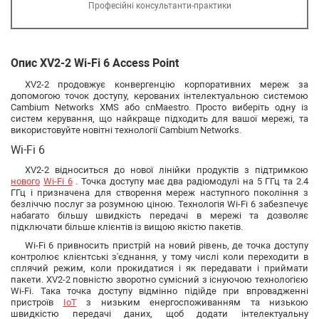
Професійні консультанти-практики
Опис XV2-2 Wi-Fi 6 Access Point
XV2-2 продовжує конвергенцію корпоративних мереж за
допомогою точок доступу, керованих інтелектуальною системою
Cambium Networks XMS або cnMaestro. Просто виберіть одну із
систем керування, що найкраще підходить для вашої мережі, та
використовуйте новітні технології Cambium Networks.
Wi-Fi 6
XV2-2 відноситься до нової лінійки продуктів з підтримкою
нового
Wi-Fi 6
. Точка доступу має два радіомодулі на 5 ГГц та 2.4
ГГц і призначена для створення мереж наступного покоління з
безліччю послуг за розумною ціною. Технологія Wi-Fi 6 забезпечує
набагато більшу швидкість передачі в мережі та дозволяє
підключати більше клієнтів із вищою якістю пакетів.
Wi-Fi 6 привносить пристрій на новий рівень, де точка доступу
контролює клієнтські з'єднання, у тому числі коли переходити в
сплячий режим, коли прокидатися і як передавати і приймати
пакети. XV2-2 повністю зворотно сумісний з існуючою технологією
Wi-Fi. Така точка доступу відмінно підійде при впровадженні
пристроїв
IoT
з низьким енергоспоживанням та низькою
швидкістю передачі даних, щоб додати інтелектуальну