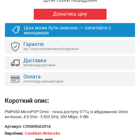
ЦІНА ПОКИ НЕВІДОМА
Дізнатись ціну
Ціна може бути нижчою — запитайте у
менеджера
Гарантія
від 1 року на все активне обладнання
Доставка
всілякі види доставки
Оплата
оплата будь-яким методом
Короткий опис:
PMP450 MicroPOP Omni - точка доступу 5 ГГц із вбудованою Omni
антеною, 4.9 GHz - 5.925 GHz, 300 Mbps, 9 dBi
Артикул:
C050045A201A
Виробник:
Cambium Networks