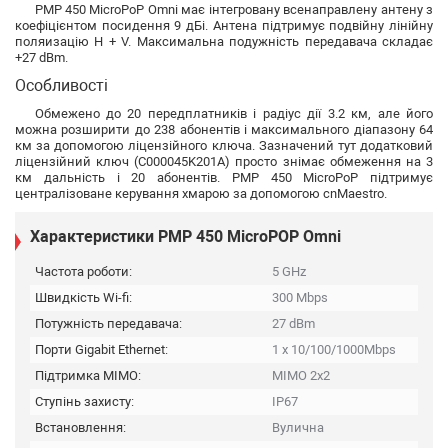
PMP 450 MicroPoP Omni має інтегровану всенаправлену антену з
коефіцієнтом посидення 9 дБі. Антена підтримує подвійну лінійну
поляизацію H + V. Максимальна подужність передавача складає
+27 dBm.
Особливості
Обмежено до 20 передплатників і радіус дії 3.2 км, але його
можна розширити до 238 абонентів і максимального діапазону 64
км за допомогою ліцензійного ключа. Зазначений тут додатковий
ліцензійний ключ (C000045K201A) просто знімає обмеження на 3
км дальність і 20 абонентів. PMP 450 MicroPoP підтримує
централізоване керування хмарою за допомогою cnMaestro.
Характеристики PMP 450 MicroPOP Omni
Частота роботи:
5 GHz
Швидкість Wi-fi:
300 Mbps
Потужність передавача:
27 dBm
Порти Gigabit Ethernet:
1 x 10/100/1000Mbps
Підтримка MIMO:
MIMO 2x2
Ступінь захисту:
IP67
Встановлення:
Вулична