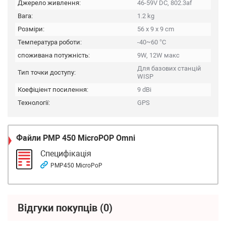
Джерело живлення:
46-59V DC, 802.3af
Вага:
1.2 kg
Розміри:
56 x 9 x 9 cm
Температура роботи:
-40~60 °C
споживана потужність:
9W, 12W макс
Для базових станцій
Тип точки доступу:
WISP
Коефіціент посилення:
9 dBi
Технології:
GPS
Файли
PMP 450 MicroPOP Omni
Специфікація
PMP450 MicroPoP
Відгуки покупців
(0)