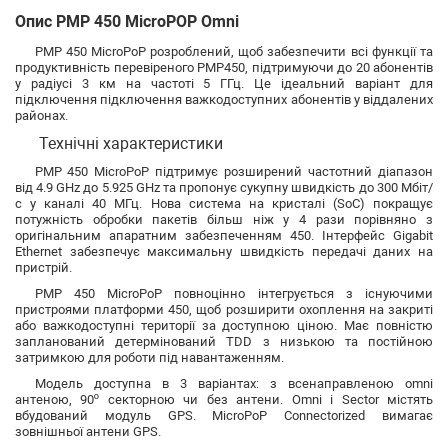
Опис PMP 450 MicroPOP Omni
PMP 450 MicroPoP розроблений, щоб забезпечити всі функції та
продуктивність перевіреного PMP450, підтримуючи до 20 абонентів
у радіусі 3 км на частоті 5 ГГц. Це ідеальний варіант для
підключення підключення важкодоступних абонентів у віддалених
районах.
Технічні характеристики
PMP 450 MicroPoP підтримує розширений частотний діапазон
від 4.9 GHz до 5.925 GHz та пропонує сукупну швидкість до 300 Мбіт/
с у каналі 40 МГц. Нова система на кристалі (SoC) покращує
потужність обробки пакетів більш ніж у 4 рази порівняно з
оригінальним апаратним забезпеченням 450. Інтерфейс Gigabit
Ethernet забезпечує максимальну швидкість передачі даних на
пристрій.
PMP 450 MicroPoP повноцінно інтегрується з існуючими
пристроями платформи 450, щоб розширити охоплення на закриті
або важкодоступні території за доступною ціною. Має повністю
запланований детермінований TDD з низькою та постійною
затримкою для роботи під навантаженням.
Модель доступна в 3 варіантах: з всенаправленою omni
антеною, 90º секторною чи без антени. Omni і Sector містять
вбудований модуль GPS. MicroPoP Connectorized вимагає
зовнішньої антени GPS.