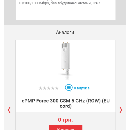
10/100/1000Mbps, без вбудованої антени, IP67
WISP
або
под
син
Аналоги
0
відгуків
ePMP Force 300 CSM 5 GHz (ROW) (EU
eP
cord)
0 грн.
В кошик