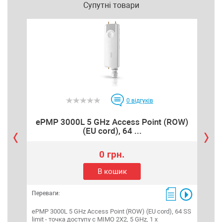
Супутні товари
0
відгуків
ePMP 3000L 5 GHz Access Point (ROW)
eP
(EU cord), 64 ...
0 грн.
В кошик
Переваги:
Пере
ePMP 3000L 5 GHz Access Point (ROW) (EU cord), 64 SS
ePMP
limit - точка доступу c MIMO 2X2, 5 GHz, 1 x
(RO