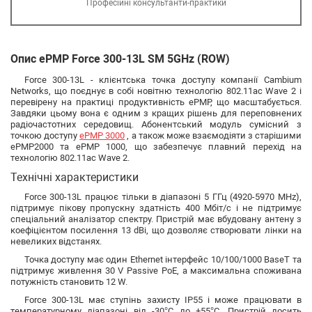
Професійні консультанти-практики
Опис ePMP Force 300-13L SM 5GHz (ROW)
Force 300-13L - клієнтська точка доступу компанії Cambium
Networks, що поєднує в собі новітню технологію 802.11ac Wave 2 і
перевірену на практиці продуктивність ePMP, що масштабується.
Завдяки цьому вона є одним з кращих рішень для переповнених
радіочастотних середовищ. Абонентський модуль сумісний з
точкою доступу
ePMP 3000
, а також може взаємодіяти з старішими
ePMP2000 та ePMP 1000, що забезпечує плавний перехід на
технологію 802.11ac Wave 2.
Технічні характеристики
Force 300-13L працює тільки в діапазоні 5 ГГц (4920-5970 MHz),
підтримує пікову пропускну здатність 400 Мбіт/с і не підтримує
спеціальний аналізатор спектру. Пристрій має вбудовану антену з
коефіцієнтом посилення 13 dBi, що дозволяє створювати лінки на
невеликих відстанях.
Точка доступу має один Ethernet інтерфейс 10/100/1000 BaseT та
підтримує живлення 30 V Passive PoE, а максимальна споживана
потужність становить 12 W.
Force 300-13L має ступінь захисту IP55 і може працювати в
температурному діапазоні від -30°C до +55°C. Пристрій досить