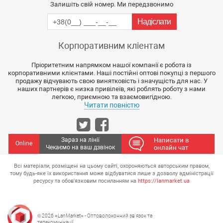
Залишіть свій номер. Ми передзвонимо
Корпоративним кліентам
Пріоритетним напрямком нашої компанії є робота із
корпоративними клієнтами. Наші постійні оптові покупці з першого
продажу відчувають свою винятковість і значущість для нас. У
наших партнерів є низка привілеїв, які роблять роботу з нами
легкою, приємною та взаємовигідною.
Читати повністю
Зараз на лінії
Написати в
Online
Чекаємо на ваш дзвінок
онлайн чат
Всі матеріали, розміщені на цьому сайті, охороняються авторським правом,
тому будь-яке їх використання може відбуватися лише з дозволу адміністрації
ресурсу та обов'язковим посиланням на
https://lanmarket.ua
© 2026 «LanMarket» - Оптоволоконний зв'язок та
телекомунікації