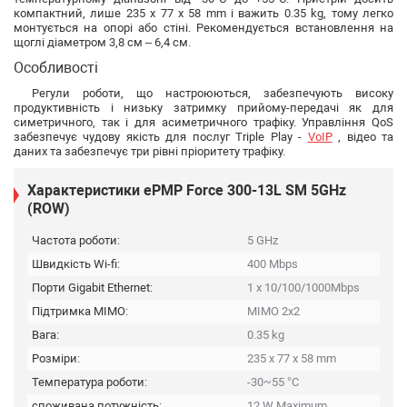
компактний, лише 235 x 77 x 58 mm і важить 0.35 kg, тому легко
монтується на опорі або стіні. Рекомендується встановлення на
щоглі діаметром 3,8 см – 6,4 см.
Особливості
Регули роботи, що настроюються, забезпечують високу
продуктивність і низьку затримку прийому-передачі як для
симетричного, так і для асиметричного трафіку. Управління QoS
забезпечує чудову якість для послуг Triple Play -
VoIP
, відео та
даних та забезпечує три рівні пріоритету трафіку.
Характеристики ePMP Force 300-13L SM 5GHz
(ROW)
Частота роботи:
5 GHz
Швидкість Wi-fi:
400 Mbps
Порти Gigabit Ethernet:
1 x 10/100/1000Mbps
Підтримка MIMO:
MIMO 2x2
Вага:
0.35 kg
Розміри:
235 x 77 x 58 mm
Температура роботи:
-30~55 °C
споживана потужність:
12 W Maximum