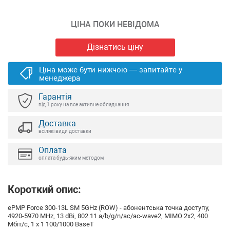
ЦІНА ПОКИ НЕВІДОМА
Дізнатись ціну
Ціна може бути нижчою — запитайте у
менеджера
Гарантія
від 1 року на все активне обладнання
Доставка
всілякі види доставки
Оплата
оплата будь-яким методом
Короткий опис:
ePMP Force 300-13L SM 5GHz (ROW) - абонентська точка доступу,
4920-5970 MHz, 13 dBi, 802.11 a/b/g/n/ac/ac-wave2, MIMO 2x2, 400
Мбіт/с, 1 х 1 100/1000 BaseT