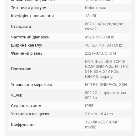
Тип точки доступу:
Клієнтська
Коефіціент посилення:
13 dBi
802.11 a/b/g/n/ac/ac-
Стандарти:
wave2
Частотний діапазон:
4920- 5970 MHz
Ширина каналу:
10 | 20 | 40 | 80 | MHz
Фізичний рівень:
2x2 MIMO/OFDM
IPv4, IPv6, UDP, TCP, IP,
ICMP, SNMPv2c, HTTPS,
Протоколи:
STP, SSH, 24V POE,
IGMP Snooping
Управління мережею:
HTTPS, SNMPv2c, SSH
802.1Q із пріоритетом
VLAN:
802.1p
Ступінь захисту:
IP55
Установка на щоглу:
3.8 cm – 6.4 cm
128-bit AES (CCMP
Шифрування:
mode)