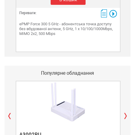
Переваги:
Пере
ePMP Force 300 5 GHz - абонентська точка доступу
ePM
без вбудованої антени, 5 GHz, 1 x 10/100/1000Mbps,
точк
MIMO 2x2, 500 Mbps
wave
Популярне обладнання
A3002RU
A3