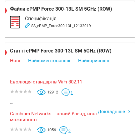
Файли
ePMP Force 300-13L SM 5GHz (ROW)
Специфікація
SS_ePMP_Force300-13L_12132019
Статті ePMP Force 300-13L SM 5GHz (ROW)
Нові
Найкоментованіші
Найкорисніші
Еволюція стандартів WiFi 802.11
12912
1
...
Докладніше
Cambium Networks – новий бренд, нові
можливості
1056
0