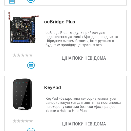
ATIS
CSV
Ripley
ocBridge Plus
Ritar
Fujikura
ocBridge Plus - модуль-приймач для
підключення датчиків Ajax до провідних та
IMOU
гібридних систем безпеки, інтегрується в
DVP
будь-яку провідну централь з охо...
Jilong
ЦІНА ПОКИ НЕВІДОМА
Reolink
Одескабель
ЗЗКМ
Netis
KeyPad
Fibaro
Logic Power
KeyPad - бездротова сенсорна клавіатура
використовується для зняття та постановки
Furukawa
на охорону системи безпеки Ajax, працює
Signal Fire
тільки з Hub та Hub Plus ...
Full Energy
ЦІНА ПОКИ НЕВІДОМА
VIA Security