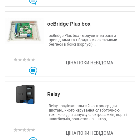
Grandstream
Utepo
Zyxel
ocBridge Plus box
Yokogawa
Mercusys
ocBridge Plus box - модуль інтеграції з
провідними та гібридними системами
Grandway
безпеки в боксі (корпусі) ...
APC
OpenVox
ЦІНА ПОКИ НЕВІДОМА
Keenetic
Relay
Relay - радіоканальний контролер для
дистанційного керування слаботочною
технікою, для запуску електрозамків, воріт і
шлагбаумів, рольставнів і штор, ...
ЦІНА ПОКИ НЕВІДОМА