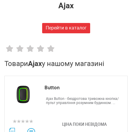
Huawei
Ajax
FiberField
Ajax
GEAR
Перейти в каталог
C-Data
Prolum
Merlion
Dahua
ONV
Товари
Ajax
у нашому магазині
Hikvision
Edge-core
Ruijie
Button
Aruba
Jirous
Ajax Button - бездротова тривожна кнопка/
пульт управління розумним будинком. ...
Ok-net
Cisco
MULTITEST
ЦІНА ПОКИ НЕВІДОМА
Tenda