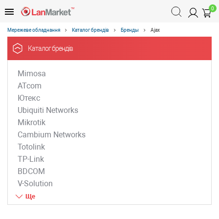
0
Мережеве обладнання
Каталог брендів
Бренды
Ajax
Каталог брендів
Mimosa
ATcom
Ютекс
Ubiquiti Networks
Mikrotik
Cambium Networks
Totolink
TP-Link
BDCOM
V-Solution
ZTE
D-Link