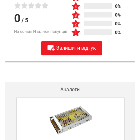
0%
0
0%
/
5
0%
На основі N оцінок покупців
0%
Залишити відгук
Аналоги