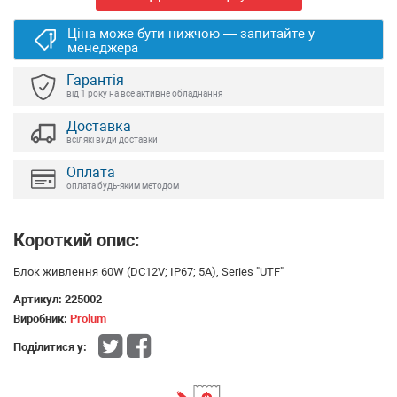
Ціна може бути нижчою — запитайте у
менеджера
Гарантія
від 1 року на все активне обладнання
Доставка
всілякі види доставки
Оплата
оплата будь-яким методом
Короткий опис:
Блок живлення 60W (DC12V; IP67; 5А), Series "UTF"
Артикул:
225002
Виробник:
Prolum
Поділитися у: