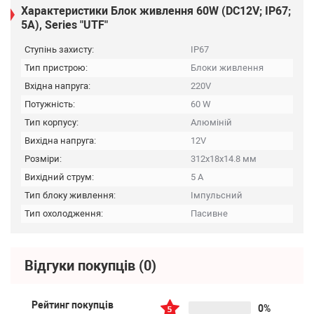
Характеристики Блок живлення 60W (DC12V; IP67;
5А), Series "UTF"
Ступінь захисту:
IP67
Тип пристрою:
Блоки живлення
Вхідна напруга:
220V
Потужність:
60 W
Тип корпусу:
Алюміній
Вихідна напруга:
12V
Розміри:
312x18x14.8 мм
Вихідний струм:
5 А
Тип блоку живлення:
Імпульсний
Тип охолодження:
Пасивне
Відгуки покупців
(0)
Рейтинг покупців
0%