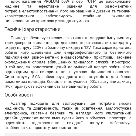
Блок живлення PROLUM 60W з серії "UTF" це високоякісне,
надійне та ефективне рішення для різноманітних
потреб в електропостачанні. Його інноваційний дизайн та технічні
характеристики забезпечують стабільне живлення
низьковольтних пристроїв у складних умовах.
Технічні характеристики
Прилад забезпечує високу ефективність завдяки імпульсному
типу джерела живлення, що дозволяє перетворювати стандартну
вхідну напругу 220V на безпечну вихідну в 12V. Така характеристика
робить його ідеальним для енергоефективного та безпечного
підключення різноманітних низьковольтних пристроїв. Пасивне
охолодження сприяє збільшенню тривалості служби пристрою.
В той час, як вологозахищений алюмінієвий корпус робить його
відповідним для використання в умовах підвищеної вологості.
Сила струму 5.0А забезпечує достатню потужність для більш
вимогливих приладів. Коефіцієнт потужності 90% та ступінь захисту
IP67 гарантують ефективність та надійність у роботі.
Особливості
Адаптер підходить для застосувань, де потрібна висока
надійність та довговічність, таких як освітлення, малопотужна
електроніка, системи безпеки та нагляду. Його ультратонкий
дизайн дозволяє легко вмонтувати його в обмежені простори, а
відсутність підстроювання вихідної напруги забезпечує
стабільність та простоту використання.