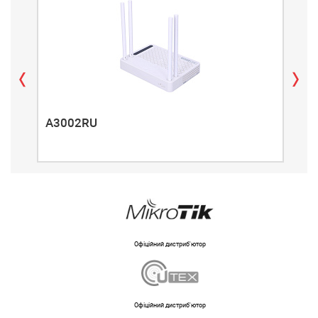
A3002RU
A3
Офіційний дистриб'ютор
Офіційний дистриб'ютор