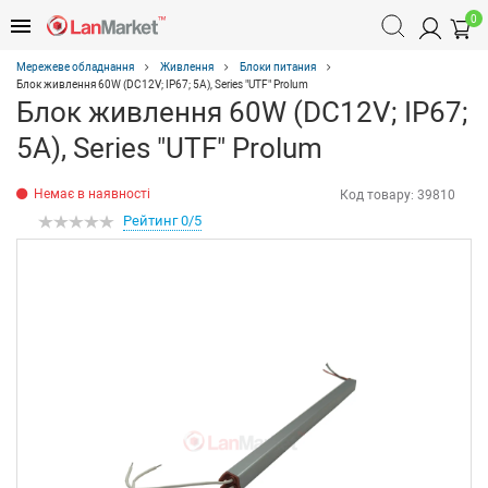
0
Мережеве обладнання
Живлення
Блоки питания
Блок живлення 60W (DC12V; IP67; 5А), Series "UTF" Prolum
Блок живлення 60W (DC12V; IP67;
5А), Series "UTF" Prolum
Немає в наявності
Код товару:
39810
Рейтинг 0/5