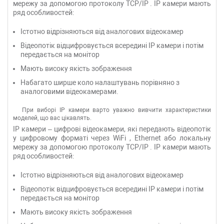
мережу за допомогою протоколу
TCP/IP
.
IP камери
мають
ряд особливостей:
Істотно відрізняються від аналогових відеокамер
Відеопотік відцифровується всередині
IP камери
і потім
передається на монітор
Мають високу якість зображення
Набагато ширше коло налаштувань порівняно з
аналоговими відеокамерами.
При виборі
IP камери
варто уважно вивчити характеристики
моделей, що вас цікавлять.
IP камери
– цифрові відеокамери, які передають відеопотік
у цифровому форматі через
WiFi
,
Ethernet або
локальну
мережу за допомогою протоколу
TCP/IP
.
IP камери
мають
ряд особливостей:
Істотно відрізняються від аналогових відеокамер
Відеопотік відцифровується всередині
IP камери
і потім
передається на монітор
Мають високу якість зображення