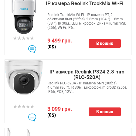
IP камера Reolink TrackMix Wi-Fi
Reolink TrackMix Wi-Fi - IP камера PT, 2
об'єктиви 8мп (25fps), 2.8mm (104 °) + 8mm
(38 °), IR 30м., LED, мікрофон, динамік, microSD
(256), Wi-Fi, IP6...
9 499 грн.
В кошик
(0$)
IP камера Reolink P324 2.8 mm
(RLC-520A)
Reolink RLC-520A - IP камера 5мп (30fps),
4.0mm (80 °), IR 30м., мікрофон, microSD (256),
IP66, POE, 12V...
3 099 грн.
В кошик
(0$)