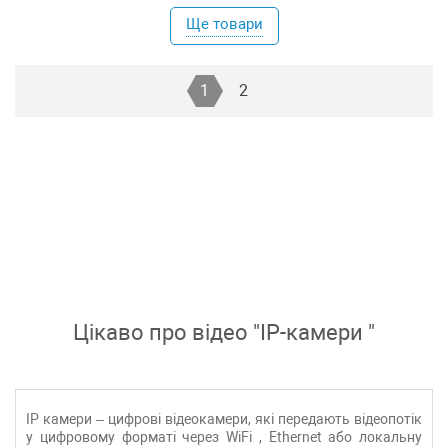
Ще товари
1
2
Цікаво про відео "
IP-камери
"
IP камери
– цифрові відеокамери, які передають відеопотік
у цифровому форматі через
WiFi
,
Ethernet або
локальну