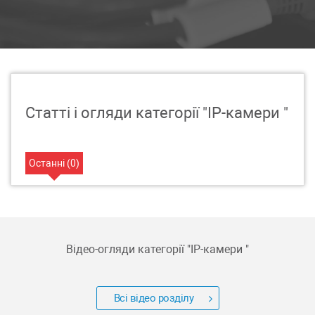
Статті і огляди категорії "IP-камери "
Останні (
0
)
Відео-огляди категорії "
IP-камери
"
Всі відео розділу