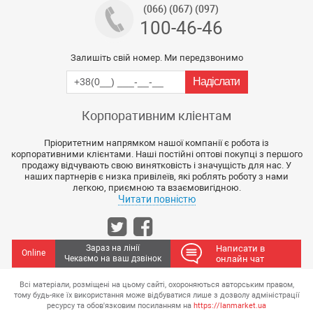
(066) (067) (097)
100-46-46
Залишіть свій номер. Ми передзвонимо
Корпоративним кліентам
Пріоритетним напрямком нашої компанії є робота із
корпоративними клієнтами. Наші постійні оптові покупці з першого
продажу відчувають свою винятковість і значущість для нас. У
наших партнерів є низка привілеїв, які роблять роботу з нами
легкою, приємною та взаємовигідною.
Читати повністю
Зараз на лінії
Написати в
Online
Чекаємо на ваш дзвінок
онлайн чат
Всі матеріали, розміщені на цьому сайті, охороняються авторським правом,
тому будь-яке їх використання може відбуватися лише з дозволу адміністрації
ресурсу та обов'язковим посиланням на
https://lanmarket.ua