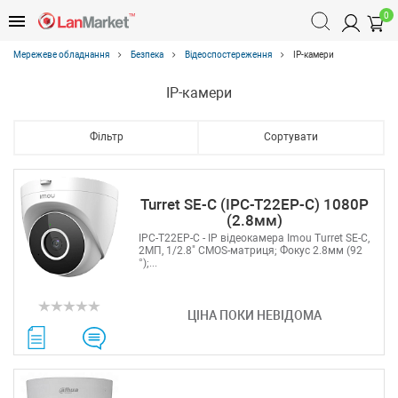
0
Мережеве обладнання
Безпека
Відеоспостереження
IP-камери
IP-камери
Фільтр
Сортувати
Turret SE-C (IPC-T22EP-C) 1080P
(2.8мм)
IPC-T22EP-C - IP відеокамера Imou Turret SE-C,
2МП, 1/2.8" CMOS-матриця; Фокус 2.8мм (92
°);...
ЦІНА ПОКИ НЕВІДОМА