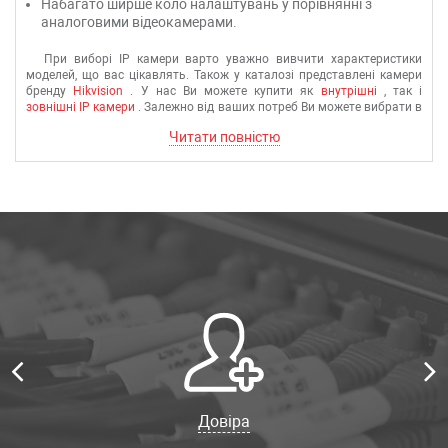
Набагато ширше коло налаштувань у порівнянні з
аналоговими відеокамерами.
При виборі
IP камери
варто уважно вивчити характеристики
моделей, що вас цікавлять.
Також у каталозі представлені камери
бренду
Hikvision
. У нас Ви можете купити як
внутрішні
, так і
зовнішні IP камери
. Залежно від ваших потреб Ви можете вибрати в
нашому асортименті або провідні ip камери, або
wifi
ip камери
, які
Читати повністю
стануть ефективним інструментом для організації якісного
відеоспостереження.
Для організації зовнішнього
відеоспостереження значно зручніше використовуватиме вуличні ip
відеокамери wifi від компанії
Ubiquity.
Networks
.
Всі
IP камери
сертифіковані, мають у комплекті необхідну документацію,
забезпечені гарантійними талонами та будуть доставлені Вам у
найкоротші терміни після оформлення замовлення.
Довіра