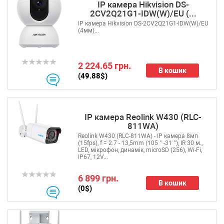
IP камера Hikvision DS-
2CV2Q21G1-IDW(W)/EU (...
IP камера Hikvision DS-2CV2Q21G1-IDW(W)/EU
(4мм)...
2 224.65 грн.
В кошик
(49.88$)
IP камера Reolink W430 (RLC-
811WA)
Reolink W430 (RLC-811WA) - IP камера 8мп
(15fps), f = 2.7 - 13,5mm (105 ° -31 °), IR 30 м.,
LED, мікрофон, динамік, microSD (256), Wi-Fi,
IP67, 12V...
6 899 грн.
В кошик
(0$)