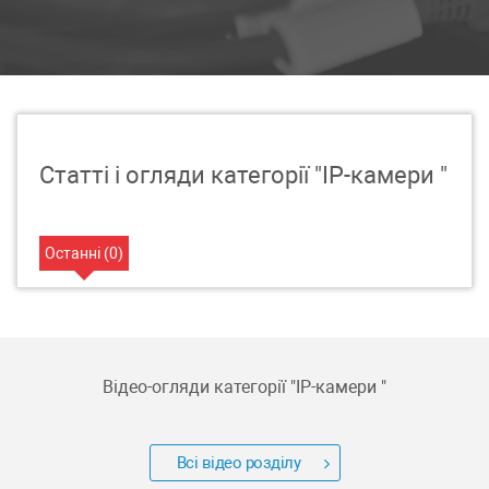
Статті і огляди категорії "IP-камери "
Останні (
0
)
Відео-огляди категорії "
IP-камери
"
Всі відео розділу