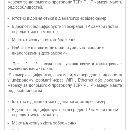
мережу за допомогою протоколу
TCP/IP
.
IP камери
мають
ряд особливостей:
Істотно відрізняються від аналогових відеокамер
Відеопотік відцифровується всередині
IP камери
і потім
передається на монітор
Мають високу якість зображення
Набагато ширше коло налаштувань порівняно з
аналоговими відеокамерами.
При виборі
IP камери
варто уважно вивчити характеристики
моделей, що вас цікавлять.
IP камери
– цифрові відеокамери, які передають відеопотік
у цифровому форматі через
WiFi
,
Ethernet або
локальну
мережу за допомогою протоколу
TCP/IP
.
IP камери
мають
ряд особливостей:
Істотно відрізняються від аналогових відеокамер
Відеопотік відцифровується всередині
IP камери
і потім
передається на монітор
Мають високу якість зображення