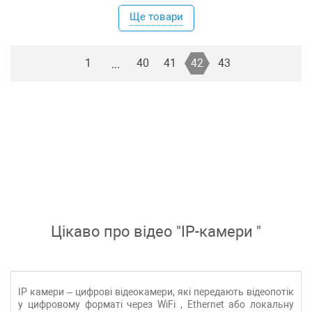
Ще товари
1
40
41
42
43
...
Цікаво про відео "
IP-камери
"
IP камери
– цифрові відеокамери, які передають відеопотік
у цифровому форматі через
WiFi
,
Ethernet або
локальну