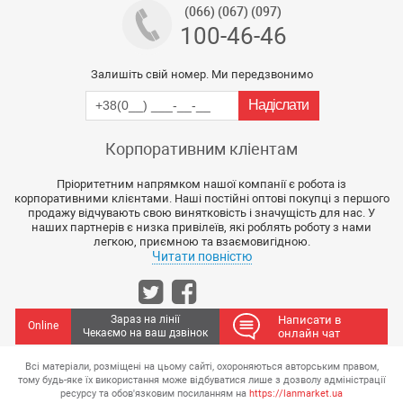
(066) (067) (097)
100-46-46
Залишіть свій номер. Ми передзвонимо
Корпоративним кліентам
Пріоритетним напрямком нашої компанії є робота із
корпоративними клієнтами. Наші постійні оптові покупці з першого
продажу відчувають свою винятковість і значущість для нас. У
наших партнерів є низка привілеїв, які роблять роботу з нами
легкою, приємною та взаємовигідною.
Читати повністю
Зараз на лінії
Написати в
Online
Чекаємо на ваш дзвінок
онлайн чат
Всі матеріали, розміщені на цьому сайті, охороняються авторським правом,
тому будь-яке їх використання може відбуватися лише з дозволу адміністрації
ресурсу та обов'язковим посиланням на
https://lanmarket.ua