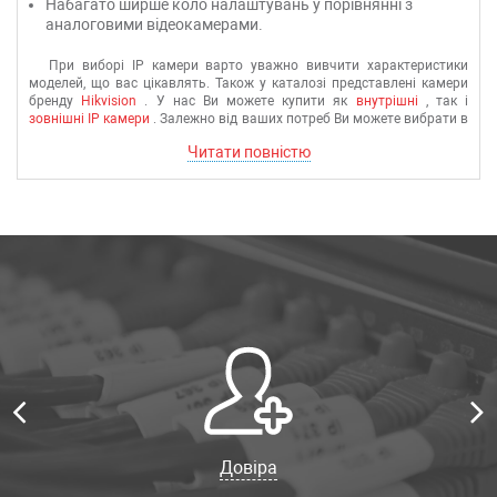
Набагато ширше коло налаштувань у порівнянні з
аналоговими відеокамерами.
При виборі
IP камери
варто уважно вивчити характеристики
моделей, що вас цікавлять.
Також у каталозі представлені камери
бренду
Hikvision
. У нас Ви можете купити як
внутрішні
, так і
зовнішні IP камери
. Залежно від ваших потреб Ви можете вибрати в
нашому асортименті або провідні ip камери, або
wifi
ip камери
, які
Читати повністю
стануть ефективним інструментом для організації якісного
відеоспостереження.
Для організації зовнішнього
відеоспостереження значно зручніше використовуватиме вуличні ip
відеокамери wifi від компанії
Ubiquity.
Networks
.
Всі
IP камери
сертифіковані, мають у комплекті необхідну документацію,
забезпечені гарантійними талонами та будуть доставлені Вам у
найкоротші терміни після оформлення замовлення.
Довіра