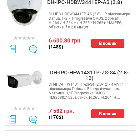
DH-IPC-HDBW3441EP-AS (2.8)
DH-IPC-HDBW3441EP-AS (2.8) - IP-відеокамера
Dahua, 1/2.7' Progressive CMOS, формат:
H.264 / H.264 + / H.265 / H.265+ / MJPEG,
об'єктив: f = 2.8 мм (уг...
6 600.80 грн.
В кошик
(148$)
DH-IPC-HFW1431TP-ZS-S4 (2.8-
12)
DH-IPC-HFW1431TP-ZS-S4 (2.8-12) - 4Mп IP
відеокамера Dahua з ІЧ підсвічуванням,
матриця: 1/3' Progressive CMOS,
4М(2688х1520), стиск: H.265; H.264; H....
7 582 грн.
В кошик
(170$)