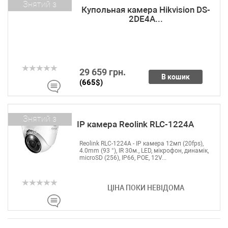
Знятий з
Купольная камера Hikvision DS-
виробництва
2DE4A...
29 659 грн.
В кошик
(665$)
Знятий з
IP камера Reolink RLC-1224A
виробництва
Reolink RLC-1224A - IP камера 12мп (20fps),
4.0mm (93 °), IR 30м., LED, мікрофон, динамік,
microSD (256), IP66, POE, 12V...
ЦІНА ПОКИ НЕВІДОМА