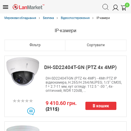
0
Мережеве обладнання
Безпека
Відеоспостереження
IP-камери
IP-камери
Фільтр
Сортувати
DH-SD22404T-GN (PTZ 4x 4MP)
DH-SD22404T-GN (PTZ 4x 4MP) - 4Мп PTZ IP
відеокамера, Н.265/H.264/MJPEG; 1/3" CMOS,
f = 2.7-11 мм, кут огляду: 112.5 ° -30 °, 4x-
оптичний, WDR 120dB, ...
9 410.60 грн.
В кошик
(211$)