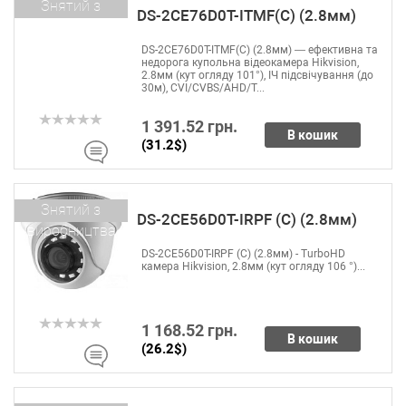
Знятий з
DS-2CE76D0T-ITMF(C) (2.8мм)
виробництва
DS-2CE76D0T-ITMF(C) (2.8мм) — ефективна та
недорога купольна відеокамера Hikvision,
2.8мм (кут огляду 101°), ІЧ підсвічування (до
30м), CVI/CVBS/AHD/T...
1 391.52 грн.
В кошик
(31.2$)
Знятий з
DS-2CE56D0T-IRPF (C) (2.8мм)
виробництва
DS-2CE56D0T-IRPF (C) (2.8мм) - TurboHD
камера Hikvision, 2.8мм (кут огляду 106 °)...
1 168.52 грн.
В кошик
(26.2$)