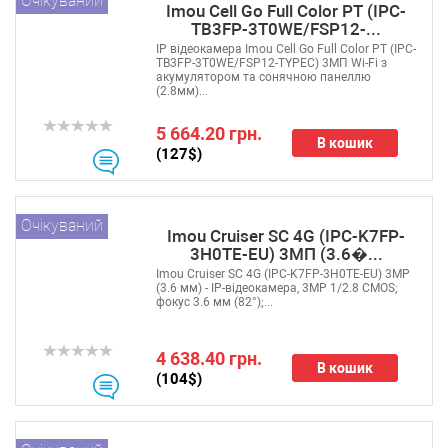
Очікуваний
Imou Cell Go Full Color PT (IPC-
TB3FP-3T0WE/FSP12-...
IP відеокамера Imou Cell Go Full Color PT (IPC-
TB3FP-3T0WE/FSP12-TYPEC) 3МП Wi-Fi з
акумулятором та сонячною панеллю
(2.8мм)...
5 664.20 грн.
В кошик
(127$)
Очікуваний
Imou Cruiser SC 4G (IPC-K7FP-
3H0TE-EU) 3МП (3.6�...
Imou Cruiser SC 4G (IPC-K7FP-3H0TE-EU) 3MP
(3.6 мм) - IP-відеокамера, 3MP 1/2.8 CMOS;
фокус 3.6 мм (82°);...
4 638.40 грн.
В кошик
(104$)