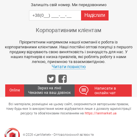
Залишіть свій номер. Ми передзвонимо
Корпоративним кліентам
Пріоритетним напрямком нашої компанії є робота із
корпоративними клієнтами. Наші постійні оптові покупці з першого
продажу відчувають свою винятковість і значущість для нас. У
наших партнерів є низка привілеїв, які роблять роботу з нами
легкою, приємною та взаємовигідною.
Читати повністю
Зараз на лінії
Написати в
Online
Чекаємо на ваш дзвінок
онлайн чат
Всі матеріали, розміщені на цьому сайті, охороняються авторським правом,
тому будь-яке їх використання може відбуватися лише з дозволу адміністрації
ресурсу та обов'язковим посиланням на
https://lanmarket.ua
© 2026 «LanMarket» - Оптоволоконний зв'язок та