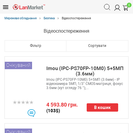
0
Мережеве обладнання
Безпека
Відеоспостереження
Відеоспостереження
Фільтр
Сортувати
Очікуваний
Imou (IPC-PS70FP-10M0) 5+5МП
(3.6мм)
Imou (IPC-PS70FP-10M0) 5+5МП (3.6мм) - IP
відеокамера 5МП, 1/3" CMOS-матриця; фокус
3.6мм (кут огляду 76 °);...
4 593.80 грн.
В кошик
(103$)
Очікуваний