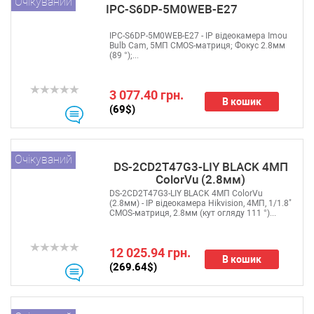
Очікуваний
IPC-S6DP-5M0WEB-E27
IPC-S6DP-5M0WEB-E27 - IP відеокамера Imou
Bulb Cam, 5МП CMOS-матриця; Фокус 2.8мм
(89 °);...
3 077.40 грн.
В кошик
(69$)
Очікуваний
DS-2CD2T47G3-LIY BLACK 4МП
ColorVu (2.8мм)
DS-2CD2T47G3-LIY BLACK 4МП ColorVu
(2.8мм) - IP відеокамера Hikvision, 4МП, 1/1.8"
CMOS-матриця, 2.8мм (кут огляду 111 °)...
12 025.94 грн.
В кошик
(269.64$)