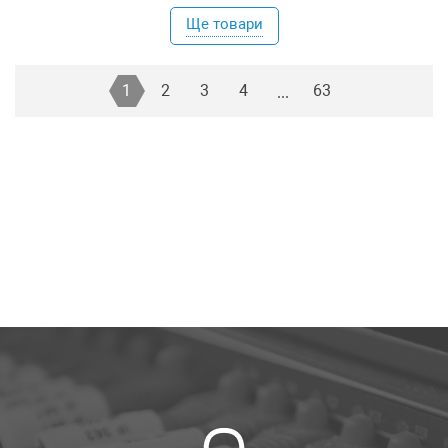
Ще товари
1
2
3
4
63
...