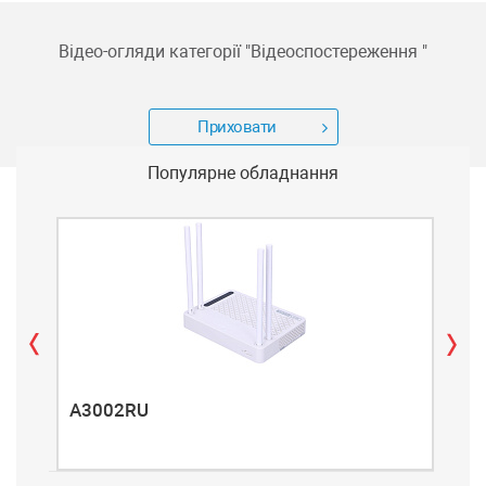
Відео-огляди категорії "
Відеоспостереження
"
Приховати
Популярне обладнання
A3002RU
A3