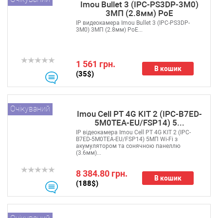
Imou Bullet 3 (IPC-PS3DP-3M0)
3МП (2.8мм) PoE
IP видеокамера Imou Bullet 3 (IPC-PS3DP-
3M0) 3МП (2.8мм) PoE...
1 561 грн.
В кошик
(35$)
Очікуваний
Imou Cell PT 4G KIT 2 (IPC-B7ED-
5M0TEA-EU/FSP14) 5...
IP відеокамера Imou Cell PT 4G KIT 2 (IPC-
B7ED-5M0TEA-EU/FSP14) 5МП Wi-Fi з
акумулятором та сонячною панеллю
(3.6мм)...
8 384.80 грн.
В кошик
(188$)