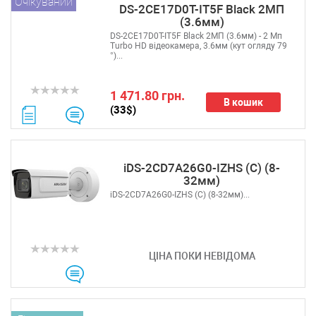
Очікуваний
DS-2CE17D0T-IT5F Black 2МП
(3.6мм)
DS-2CE17D0T-IT5F Black 2МП (3.6мм) - 2 Мп
Turbo HD відеокамера, 3.6мм (кут огляду 79
°)...
1 471.80 грн.
В кошик
(33$)
iDS-2CD7A26G0-IZHS (C) (8-
32мм)
iDS-2CD7A26G0-IZHS (C) (8-32мм)...
ЦІНА ПОКИ НЕВІДОМА