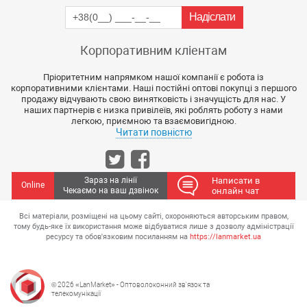
Корпоративним кліентам
Пріоритетним напрямком нашої компанії є робота із
корпоративними клієнтами. Наші постійні оптові покупці з першого
продажу відчувають свою винятковість і значущість для нас. У
наших партнерів є низка привілеїв, які роблять роботу з нами
легкою, приємною та взаємовигідною.
Читати повністю
Зараз на лінії
Написати в
Online
Чекаємо на ваш дзвінок
онлайн чат
Всі матеріали, розміщені на цьому сайті, охороняються авторським правом,
тому будь-яке їх використання може відбуватися лише з дозволу адміністрації
ресурсу та обов'язковим посиланням на
https://lanmarket.ua
© 2026 «LanMarket» - Оптоволоконний зв'язок та
телекомунікації