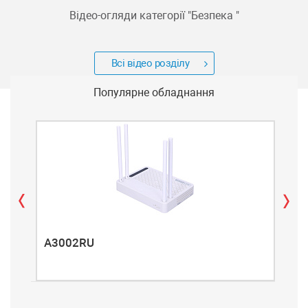
Відео-огляди категорії "
Безпека
"
Всі відео розділу
Популярне обладнання
A3002RU
A3