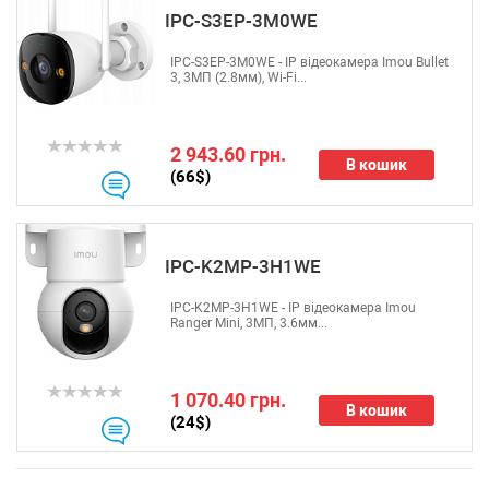
IPC-S3EP-3M0WE
IPC-S3EP-3M0WE - IP відеокамера Imou Bullet
3, 3МП (2.8мм), Wi-Fi...
2 943.60 грн.
В кошик
(66$)
IPC-K2MP-3H1WE
IPC-K2MP-3H1WE - IP відеокамера Imou
Ranger Mini, 3МП, 3.6мм...
1 070.40 грн.
В кошик
(24$)