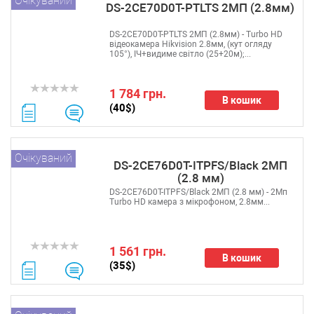
Очікуваний
DS-2CE70D0T-PTLTS 2МП (2.8мм)
DS-2CE70D0T-PTLTS 2МП (2.8мм) - Turbo HD
відеокамера Hikvision 2.8мм, (кут огляду
105°), ІЧ+видиме світло (25+20м);...
1 784 грн.
В кошик
(40$)
Очікуваний
DS-2CE76D0T-ITPFS/Black 2МП
(2.8 мм)
DS-2CE76D0T-ITPFS/Black 2МП (2.8 мм) - 2Мп
Turbo HD камера з мікрофоном, 2.8мм...
1 561 грн.
В кошик
(35$)