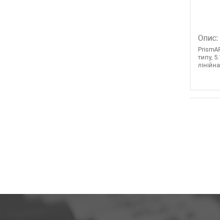
Опис:
PrismAP
типу, 5
лінійна