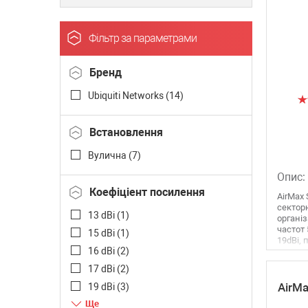
Фільтр за параметрами
Бренд
Ubiquiti Networks (
14
)
Встановлення
Вулична (
7
)
Опис:
Коефіціент посилення
AirMax 
секторн
13 dBi (
1
)
організ
частот 
15 dBi (
1
)
19dBi, п
16 dBi (
2
)
17 dBi (
2
)
AirMa
19 dBi (
3
)
20 dBi (
1
)