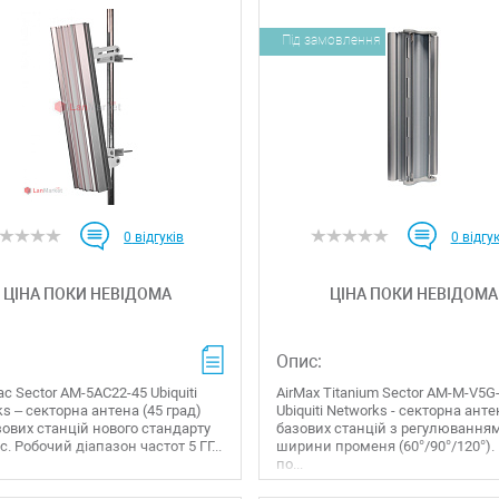
Під замовлення
0
відгуків
0
відгук
ЦІНА ПОКИ НЕВІДОМА
ЦІНА ПОКИ НЕВІДОМА
Опис:
ac Sector AM-5AC22-45 Ubiquiti
AirMax Titanium Sector AM-M-V5G-
s – секторна антена (45 град)
Ubiquiti Networks - секторна ант
зових станцій нового стандарту
базових станцій з регулювання
c. Робочий діапазон частот 5 ГГ...
ширини променя (60°/90°/120°). 
по...