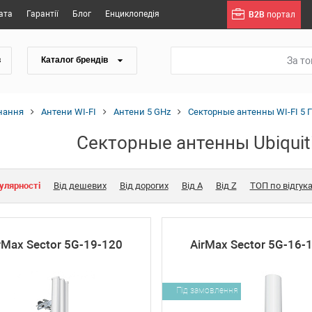
ата
Гарантії
Блог
Енциклопедія
B2B
портал
За т
в
Каталог брендів
нання
Антени WI-FI
Антени 5 GHz
Секторные антенны WI-FI 5 
Секторные антенны Ubiquiti
улярності
Від дешевих
Від дорогих
Від A
Від Z
ТОП по відгук
rMax Sector 5G-19-120
AirMax Sector 5G-16-
Під замовлення