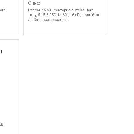
Опис:
orn-
PrismAP 5 60 - секторна антена Horn
типу, 5.15-5.85GHz, 60°, 16 dBi, подвійна
лінійна поляризація ...
0)
ів