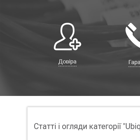
Довіра
Гара
Статті і огляди категорії "Ubiq