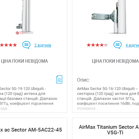
2
відгуків
4
відгук
ЦІНА ПОКИ НЕВІДОМА
ЦІНА ПОКИ НЕВІДОМА
Опис:
Sector 5G-19-120 Ubiquiti -
AirMax Sector 5G-16-120 Ubiquiti –
а (120 град) антена для
секторна (120 град) антена для 
ації базових станцій. Діапазон
станцій. Діапазон частот 5ГГц,
5ГГц, коефіцієнт підсилення
коефіцієнт посилення 16dBi, по
одв...
поляриза...
AirMax Titanium Sector 
x ac Sector AM-5AC22-45
V5G-Ti