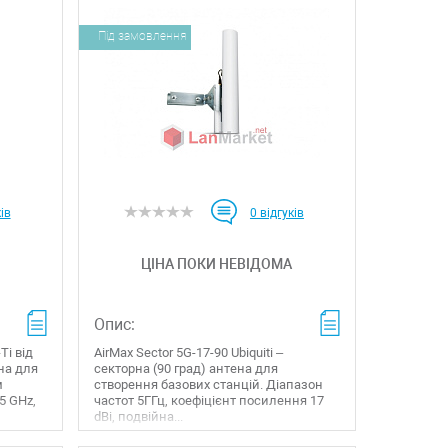
Під замовлення
ів
0
відгуків
ЦІНА ПОКИ НЕВІДОМА
Опис:
Ti від
AirMax Sector 5G-17-90 Ubiquiti –
ена для
секторна (90 град) антена для
м
створення базових станцій. Діапазон
5 GHz,
частот 5ГГц, коефіцієнт посилення 17
dBi, подвійна...