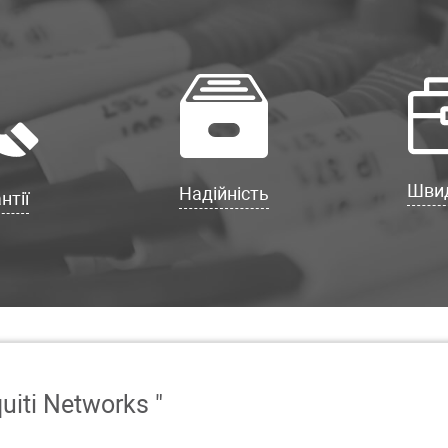
Швид
Надійність
нтії
uiti Networks "