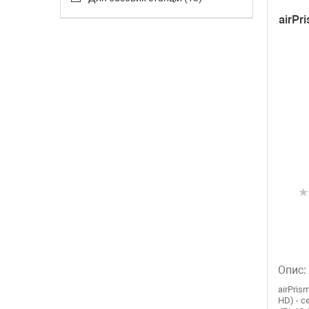
airPr
Опис:
airPris
HD) - с