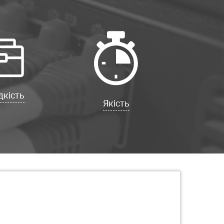
кість
Якість