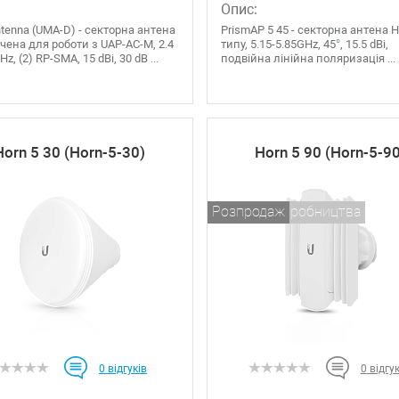
Опис:
ntenna (UMA-D) - секторна антена
PrismAP 5 45 - секторна антена H
чена для роботи з UAP-AC-M, 2.4
типу, 5.15-5.85GHz, 45°, 15.5 dBi,
z, (2) RP-SMA, 15 dBi, 30 dB ...
подвійна лінійна поляризація ...
Horn 5 30 (Horn-5-30)
Horn 5 90 (Horn-5-9
Знятий з виробництва
Розпродаж
0
відгуків
0
відгук