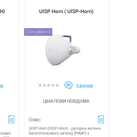
90
UISP Horn ( UISP-Horn)
Очікуваний
ів
0
відгуків
ЦІНА ПОКИ НЕВІДОМА
Опис:
UISP Horn (UISP-Horn) - рупорна антена
азових
багатоточкового зв'язку (PtMP) з