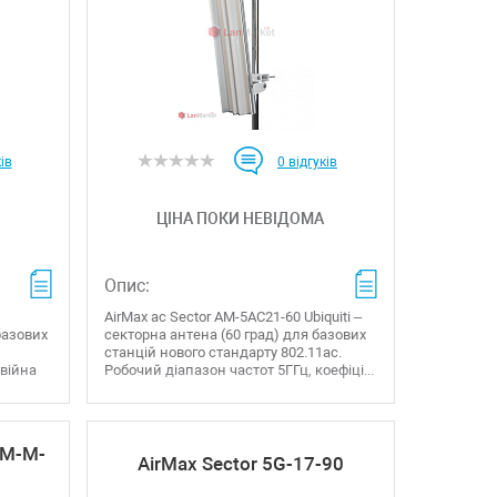
ів
0
відгуків
ЦІНА ПОКИ НЕВІДОМА
Опис:
AirMax ac Sector AM-5AC21-60 Ubiquiti –
базових
секторна антена (60 град) для базових
станцій нового стандарту 802.11ac.
двійна
Робочий діапазон частот 5ГГц, коефіці...
AM-M-
AirMax Sector 5G-17-90