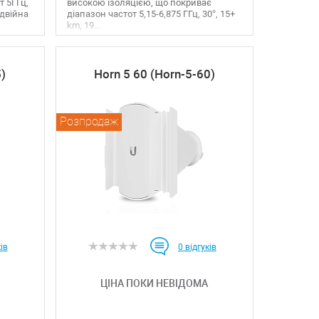
т 5ГГц,
високою ізоляцією, що покриває
одвійна
діапазон частот 5,15-6,875 ГГц, 30°, 15+
km, 19...
5)
Horn 5 60 (Horn-5-60)
Розпродаж
ів
0
відгуків
ЦІНА ПОКИ НЕВІДОМА