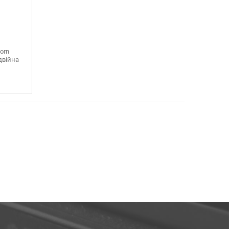
orn
одвійна