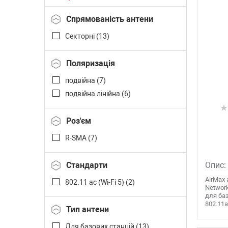
21 dBi (
1
)
Спрямованість антени
22 dBi (
2
)
Секторні (
13
)
Поляризація
подвійна (
7
)
подвійна лінійна (
6
)
Роз'єм
R-SMA (
7
)
Стандарти
Опис:
AirMax 
802.11 ac (Wi-Fi 5) (
2
)
Network
для ба
802.11a
Тип антени
Для базових станцій (
13
)