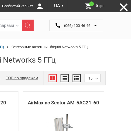
0
UA
0 грн.
Особистий кабінет
▼
оварами
(066) 100-46-46
ГГц
Секторные антенны Ubiquiti Networks 5 ГГц
 Networks 5 ГГц
а
ТОП по продажам
15
120
AirMax ac Sector AM-5AC21-60