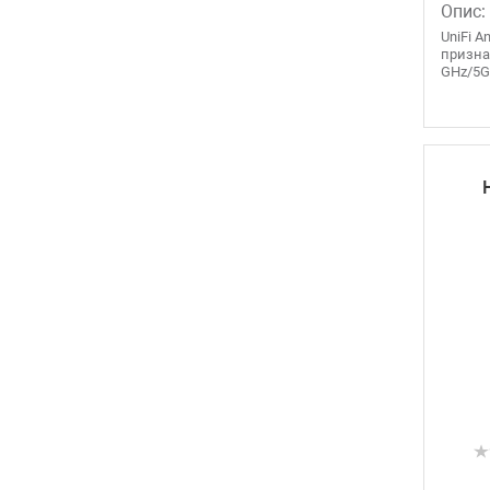
Опис:
UniFi A
призна
GHz/5GH