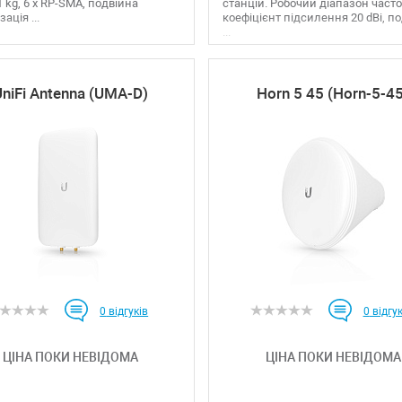
.1 kg, 6 х RP-SMA, подвійна
станцій. Робочий діапазон часто
ація ...
коефіцієнт підсилення 20 dBi, п
...
niFi Antenna (UMA-D)
Horn 5 45 (Horn-5-4
0
відгуків
0
відгук
ЦІНА ПОКИ НЕВІДОМА
ЦІНА ПОКИ НЕВІДОМА