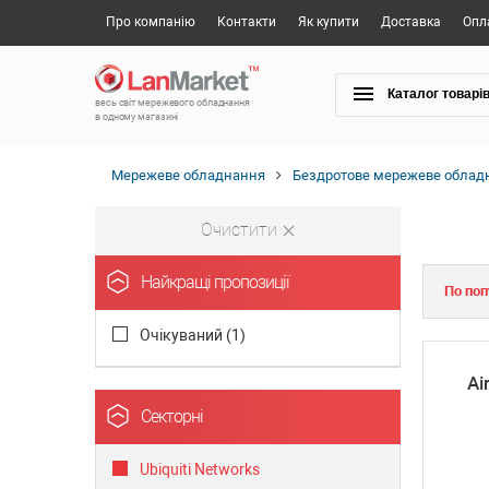
Про компанію
Контакти
Як купити
Доставка
Опл
Каталог товарі
весь світ мережевого обладнання
в одному магазині
Мережеве обладнання
Бездротове мережеве облад
Очистити
Найкращі пропозиції
По поп
Очікуваний (
1
)
Ai
Секторні
Ubiquiti Networks