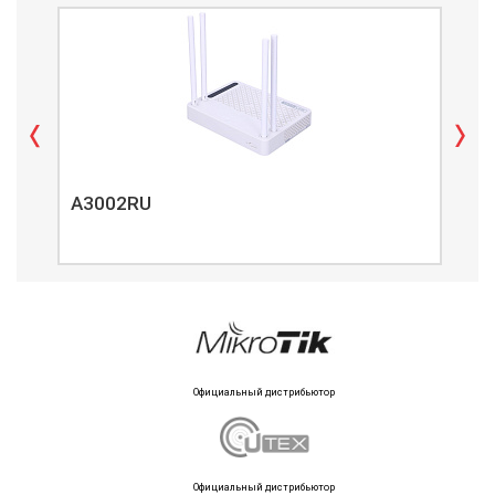
A3002RU
A3
Официальный дистрибьютор
Официальный дистрибьютор