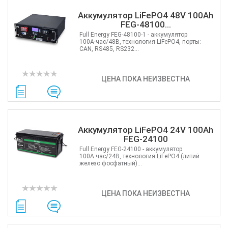
Grandstream
Аккумулятор LiFePO4 48V 100Ah
Utepo
FEG-48100...
Zyxel
Full Energy FEG-48100-1 - аккумулятор
Yokogawa
100А·час/48В, технология LiFePO4, порты:
CAN, RS485, RS232...
Mercusys
Grandway
ЦЕНА ПОКА НЕИЗВЕСТНА
APC
OpenVox
Keenetic
Аккумулятор LiFePO4 24V 100Ah
FEG-24100
Full Energy FEG-24100 - аккумулятор
100А·час/24В, технология LiFePO4 (литий
железо фосфатный)...
ЦЕНА ПОКА НЕИЗВЕСТНА