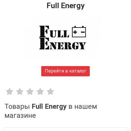
Huawei
Full Energy
FiberField
Ajax
GEAR
C-Data
Prolum
Merlion
Dahua
ONV
Hikvision
Перейти в каталог
Edge-core
Ruijie
Aruba
Jirous
Ok-net
Товары
Full Energy
в нашем
Cisco
магазине
MULTITEST
Tenda