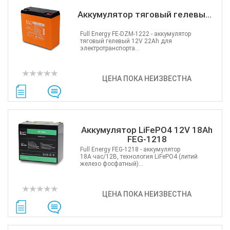
ATIS
Аккумулятор тяговый гелевы...
CSV
Ripley
Full Energy FE-DZM-1222 - аккумулятор
Ritar
тяговый гелевый 12V 22Ah для
электротранспорта...
Fujikura
IMOU
ЦЕНА ПОКА НЕИЗВЕСТНА
DVP
Jilong
Reolink
Одескабель
Аккумулятор LiFePO4 12V 18Ah
ЗЗКМ
FEG-1218
Netis
Full Energy FEG-1218 - аккумулятор
Fibaro
18А·час/12В, технология LiFePO4 (литий
железо фосфатный)...
Logic Power
Furukawa
ЦЕНА ПОКА НЕИЗВЕСТНА
Signal Fire
Full Energy
VIA Security