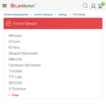
0
Сетевое оборудование
Каталог брендов
Бренды
Full Energy
Каталог брендов
Mimosa
ATcom
Ютекс
Ubiquiti Networks
Mikrotik
Cambium Networks
Totolink
TP-Link
BDCOM
V-Solution
ZTE
D-Link