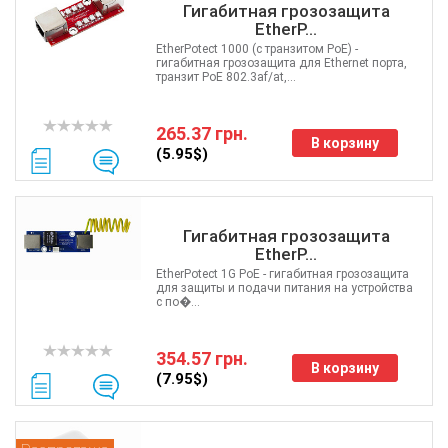
Гигабитная грозозащита
EtherP...
EtherPotect 1000 (с транзитом PoE) -
гигабитная грозозащита для Ethernet порта,
транзит PoE 802.3af/at,...
265.37 грн.
В корзину
(5.95$)
Гигабитная грозозащита
EtherP...
EtherPotect 1G PoE - гигабитная грозозащита
для защиты и подачи питания на устройства
с по�...
354.57 грн.
В корзину
(7.95$)