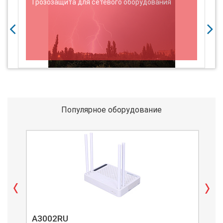
Грозозащита для сетевого оборудования
U
Популярное оборудование
A3002RU
A3