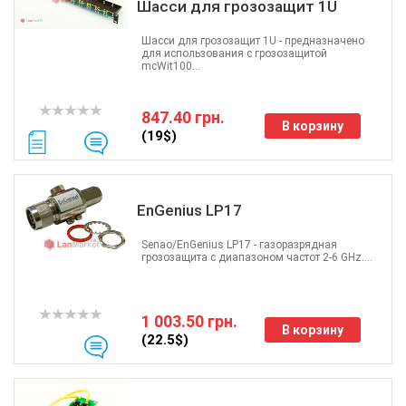
Шасси для грозозащит 1U
Шасси для грозозащит 1U - предназначено
для использования с грозозащитой
mcWit100...
847.40 грн.
В корзину
(19$)
EnGenius LP17
Senao/EnGenius LP17 - газоразрядная
грозозащита с диапазоном частот 2-6 GHz....
1 003.50 грн.
В корзину
(22.5$)