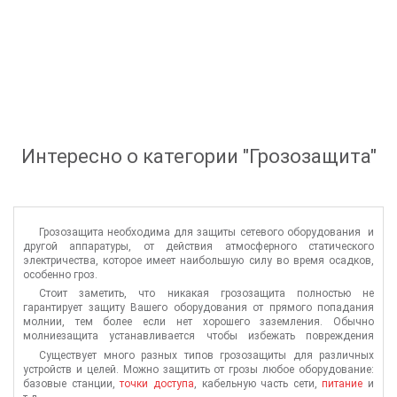
Интересно о категории "
Грозозащита
"
Грозозащита необходима для защиты сетевого оборудования и
другой аппаратуры, от действия атмосферного статического
электричества, которое имеет наибольшую силу во время осадков,
особенно гроз.
Стоит заметить, что никакая грозозащита полностью не
гарантирует защиту Вашего оборудования от прямого попадания
молнии, тем более если нет хорошего заземления. Обычно
молниезащита устанавливается чтобы избежать повреждения
оборудования при скачках напряжения. Во время грозы, когда
Существует много разных типов грозозащиты для различных
разряд попадет близко от вашего оборудования или прямо в него,
устройств и целей. Можно защитить от грозы любое оборудование:
на нем собирается электромагнитное поле, которое может привести к
базовые станции,
точки доступа
, кабельную часть сети,
питание
и
скачкам напряжения в десятки тысяч вольт. В таких случаях