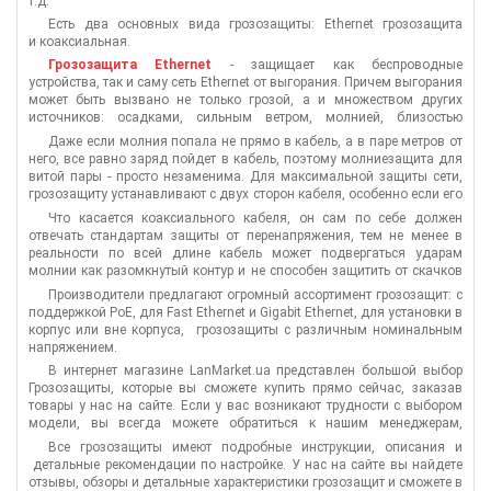
т.д.
вероятность выгорания портов очень высока, что приведет к выходу
Есть два основных вида грозозащиты: Ethernet грозозащита
из строя оборудования, коаксиальный кабель сплавится и будут
и коаксиальная.
повреждены микросхемы устройства. Основная задача
грозозащиты - отводить излишки статического напряжения на
Грозозащита Ethernet
- защищает как беспроводные
"землю", поэтому при установке устройств грозозащиты требуется
устройства, так и саму сеть Ethernet от выгорания. Причем выгорания
качественное заземление.
может быть вызвано не только грозой, а и множеством других
источников: осадками, сильным ветром, молнией, близостью
силовых кабелей и тому подобное. Большинство сетей в домах или
Даже если молния попала не прямо в кабель, а в паре метров от
офисах строятся с использованием
витой пары
и соответственно
него, все равно заряд пойдет в кабель, поэтому молниезащита для
правильная защита кабеля в итоге может спасти все ваше
витой пары - просто незаменима. Для максимальной защиты сети,
оборудование.
грозозащиту устанавливают с двух сторон кабеля, особенно если его
длина больше 70м.
Что касается коаксиального кабеля, он сам по себе должен
отвечать стандартам защиты от перенапряжения, тем не менее в
реальности по всей длине кабель может подвергаться ударам
молнии как разомкнутый контур и не способен защитить от скачков
напряжения оборудование. Поэтому
коаксиальная грозозащита
-
Производители предлагают огромный ассортимент грозозащит: с
еще одна гарантия безопасности сети.
поддержкой PoE, для Fast Ethernet и Gigabit Ethernet, для установки в
корпус или вне корпуса, грозозащиты с различным номинальным
напряжением.
В интернет магазине LanMarket.ua представлен большой выбор
Грозозащиты, которые вы сможете купить прямо сейчас, заказав
товары у нас на сайте. Если у вас возникают трудности с выбором
модели, вы всегда можете обратиться к нашим менеджерам,
которые смогут подобрать защиту от молнии под Ваши требования.
Все грозозащиты имеют подробные инструкции, описания и
детальные рекомендации по настройке. У нас на сайте вы найдете
отзывы, обзоры и детальные характеристики грозозащит и сможете в