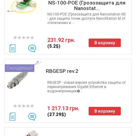
NS-100-POE (Грозозащита для
Nanostat...
NS-100-POE (Грозозащита для Nanostation M)
- для защиты точек доступа NanoStation M от
статических и ...
231.92 грн.
В корзину
(5.2$)
Ожидаемый
RBGESP rev.2
RBGESP - новая версия устройства защиты от
перенапряжения Gigabit Ethernet в
водонепроницае�...
1 217.13 грн.
В корзину
(27.29$)