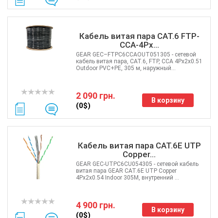
ATIS
CSV
Ripley
Кабель витая пара CAT.6 FTP-
Ritar
CCA-4Px...
Fujikura
GEAR GEC–FTPC6CCAOUT051305 - сетевой
кабель витая пара, CAT.6, FTP, CCA 4Px2x0.51
IMOU
Outdoor PVC+PE, 305 м, наружный...
DVP
Jilong
2 090 грн.
Reolink
В корзину
(0$)
Одескабель
ЗЗКМ
Netis
Кабель витая пара CAT.6E UTP
Fibaro
Copper...
Logic Power
GEAR GEC-UTPC6CU054305 - сетевой кабель
витая пара GEAR CAT.6E UTP Copper
Furukawa
4Px2x0.54 Indoor 305M, внутренний ...
Signal Fire
Full Energy
4 900 грн.
VIA Security
В корзину
(0$)