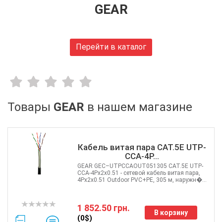
Huawei
GEAR
FiberField
Ajax
GEAR
Перейти в каталог
C-Data
Prolum
Merlion
Dahua
ONV
Товары
GEAR
в нашем магазине
Hikvision
Edge-core
Ruijie
Кабель витая пара CAT.5E UTP-
Aruba
CCA-4P...
Jirous
GEAR GEC–UTPCCAOUT051305 CAT.5E UTP-
CCA-4Px2x0.51 - сетевой кабель витая пара,
Ok-net
4Px2x0.51 Outdoor PVC+PE, 305 м, наружн�...
Cisco
MULTITEST
1 852.50 грн.
Tenda
В корзину
(0$)