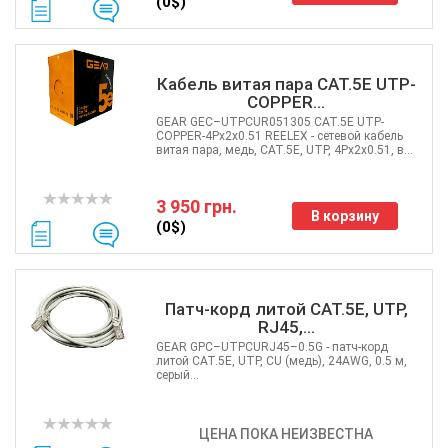
(0$)
Кабель витая пара CAT.5E UTP-
COPPER...
GEAR GEC–UTPCUR051305 CAT.5E UTP-
COPPER-4Px2x0.51 REELEX - сетевой кабель
витая пара, медь, САТ.5E, UTP, 4Px2x0.51, в...
3 950 грн.
В корзину
(0$)
Патч-корд литой САТ.5E, UTP,
RJ45,...
GEAR GPC–UTPCURJ45–0.5G - патч-корд
литой САТ.5E, UTP, CU (медь), 24AWG, 0.5 м,
серый...
ЦЕНА ПОКА НЕИЗВЕСТНА