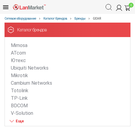
0
Сетевое оборудование
Каталог брендов
Бренды
GEAR
Каталог брендов
Mimosa
ATcom
Ютекс
Ubiquiti Networks
Mikrotik
Cambium Networks
Totolink
TP-Link
BDCOM
V-Solution
ZTE
D-Link