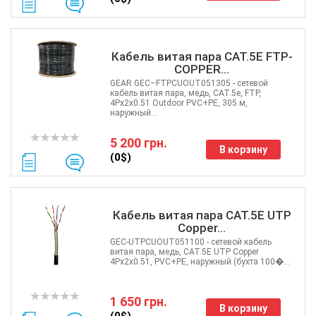
Кабель витая пара CAT.5E FTP-
COPPER...
GEAR GEC–FTPCUOUT051305 - сетевой
кабель витая пара, медь, CAT.5e, FTP,
4Px2x0.51 Outdoor PVC+PE, 305 м,
наружный...
5 200 грн.
В корзину
(0$)
Кабель витая пара CAT.5E UTP
Copper...
GEC-UTPCUOUT051100 - сетевой кабель
витая пара, медь, CAT.5E UTP Copper
4Px2x0.51, PVC+PE, наружный (бухта 100�...
1 650 грн.
В корзину
(0$)