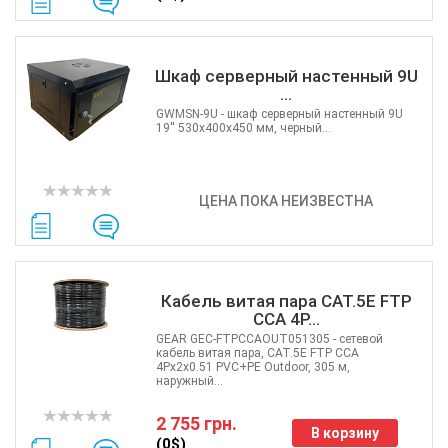
Grandstream
Utepo
Zyxel
Шкаф серверный настенный 9U
Yokogawa
...
Mercusys
GWMSN-9U - шкаф серверный настенный 9U
19'' 530x400x450 мм, черный...
Grandway
APC
OpenVox
ЦЕНА ПОКА НЕИЗВЕСТНА
Keenetic
Кабель витая пара CAT.5E FTP
CCA 4P...
GEAR GEC-FTPCCAOUT051305 - сетевой
кабель витая пара, CAT.5E FTP CCA
4Px2x0.51 PVC+PE Outdoor, 305 м,
наружный...
2 755 грн.
В корзину
(0$)