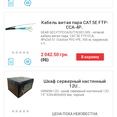
Кабель витая пара CAT.5E FTP-
CCA-4P...
GEAR GEC-FTPCCAOUTSC051305 - сетевой
кабель витая пара, CAT.5E FTP-CCA-
4Px2x0.51 Outdoor PVC+PE, 305 м, наружный,
с п...
2 042.50 грн.
В корзину
(0$)
Шкаф серверный настенный
12U...
GWMSN-12U - шкаф серверный настенный 12U
19'' 530x400x600 мм, черный...
ЦЕНА ПОКА НЕИЗВЕСТНА