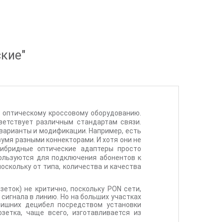
ские
"
 оптическому кроссовому оборудованию.
ветствует различным стандартам связи.
е варианты и модификации. Например, есть
вумя разными коннекторами. И хотя они не
 гибридные оптические адаптеры просто
ользуются для подключения абонентов к
оскольку от типа, количества и качества
еток) не критично, поскольку PON сети,
сигнала в линию. Но на больших участках
 лишних децибел посредством установки
зетка, чаще всего, изготавливается из
ие для оптического волокна. При этом,