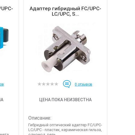
/UPC-
Адаптер гибридный FC/UPC-
LC/UPC, S...
ов
0
отзывов
НА
ЦЕНА ПОКА НЕИЗВЕСТНА
Описание:
Гибридный оптический адаптер FC/UPC-
LC/UPC - пластик, керамическая гильза,
ета...
одномод, резь...