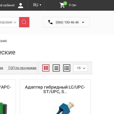
0
RU
0 грн.
й кабинет
▼
оварами
(066) 100-46-46
ские
еские
ам
ТОП по продажам
15
/APC-
Адаптер гибридный LC/UPC-
ST/UPC, S...