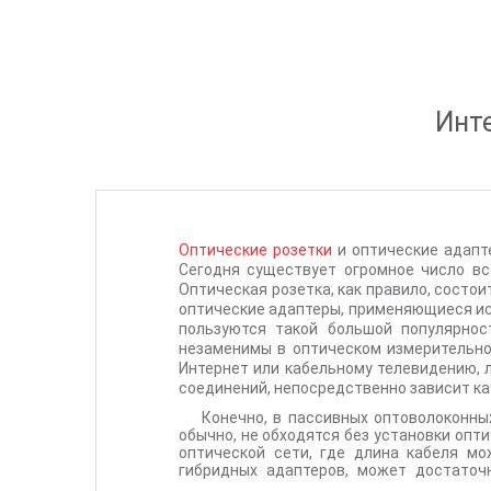
Инте
Оптические розетки
и оптические адапт
Сегодня существует огромное число вс
Оптическая розетка, как правило, состои
оптические адаптеры, применяющиеся и
пользуются такой большой популярност
незаменимы в оптическом измерительно
Интернет или кабельному телевидению, л
соединений, непосредственно зависит к
Конечно, в пассивных оптоволоконны
обычно, не обходятся без установки опт
оптической сети, где длина кабеля мо
гибридных адаптеров, может достаточн
термостойкого пластика цилиндрическо