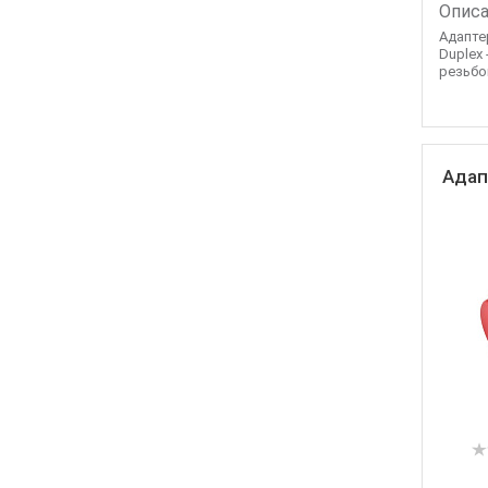
Описа
Адапте
Duplex
резьбов
Адап