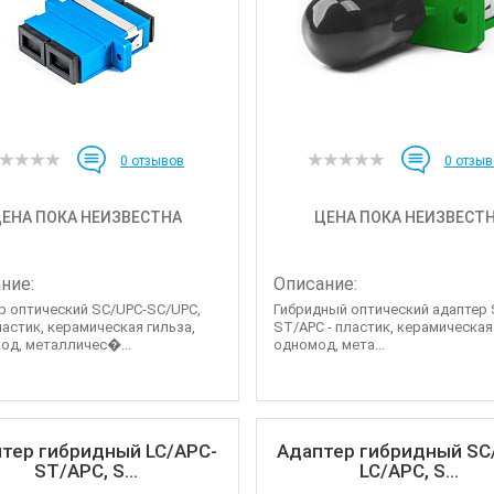
0
отзывов
0
отзыв
ЕНА ПОКА НЕИЗВЕСТНА
ЦЕНА ПОКА НЕИЗВЕСТ
ние:
Описание:
р оптический SC/UPC-SC/UPC,
Гибридный оптический адаптер 
ластик, керамическая гильза,
ST/APC - пластик, керамическая
од, металличес�...
одномод, мета...
тер гибридный LC/APC-
Адаптер гибридный SC
ST/APC, S...
LC/APC, S...