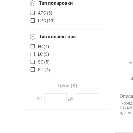
Тип полировки
APC (
5
)
UPC (
13
)
Тип коннектора
FC (
4
)
LC (
5
)
SC (
5
)
ST (
4
)
Ц
Цена ($)
Описа
от:
до:
Гибрид
ST/APC
одномод