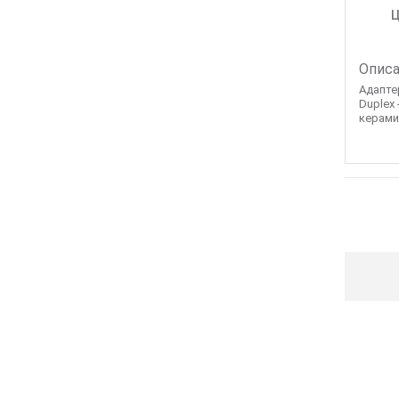
Ц
Описа
Адапте
Duplex
керамич