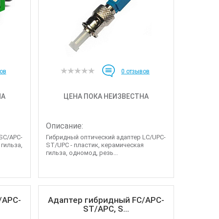
ов
0
отзывов
НА
ЦЕНА ПОКА НЕИЗВЕСТНА
Описание:
SC/APC-
Гибридный оптический адаптер LC/UPC-
 гильза,
ST/UPC - пластик, керамическая
гильза, одномод, резь...
/APC-
Адаптер гибридный FC/APC-
ST/APC, S...