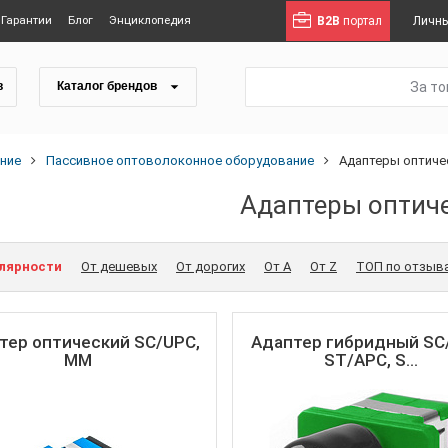
Гарантии
Блог
Энциклопедия
B2B
портал
Личны
За т
в
Каталог брендов
ние
Пассивное оптоволоконное оборудование
Адаптеры оптиче
Адаптеры оптич
улярности
От дешевых
От дорогих
От A
От Z
ТОП по отзыв
тер оптический SC/UPC,
Адаптер гибридный SC
MM
ST/APC, S...