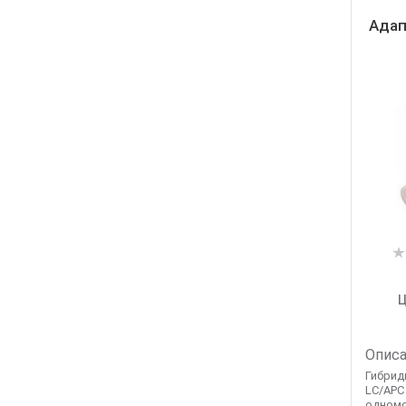
Адап
Ц
Описа
Гибрид
LC/APC 
одномод