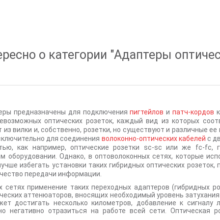
ресно о категории "
Адаптеры оптиче
еры предназначены для подключения
пигтейлов
и
патч-кордов
к
евозможных оптических розеток, каждый вид из которых соот
т из вилки и, собственно, розетки, но существуют и различные е
сключительно для соединения
волоконно-оптических кабелей
с д
ью, как например, оптические розетки sc-sc или же fc-fc,
м оборудовании. Однако, в оптоволоконных сетях, которые исп
учше избегать установки таких гибридных оптических розеток, п
ачество передачи информации.
х сетях применение таких переходных адаптеров (гибридных роз
ических аттенюаторов, вносящих необходимый уровень затухания 
жет достигать несколько километров, добавление к сигналу
о негативно отразиться на работе всей сети. Оптическая ро
й формы, в центре которого располагается сквозное отверст