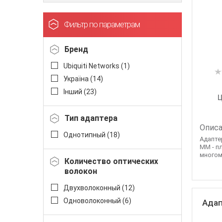
Фильтр по параметрам
Бренд
Ubiquiti Networks (
1
)
Україна (
14
)
Інший (
23
)
Ц
Тип адаптера
Описа
Однотипный (
18
)
Адапте
MM - п
многом
Количество оптических
волокон
Двухволоконный (
12
)
Одноволоконный (
6
)
Адап