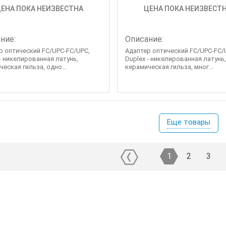
ЕНА ПОКА НЕИЗВЕСТНА
ЦЕНА ПОКА НЕИЗВЕСТ
ние:
Описание:
р оптический FC/UPC-FC/UPC,
Адаптер оптический FC/UPC-FC/
 - никелированная латунь,
Duplex - никелированная латунь
еская гильза, одно...
керамическая гильза, мног...
Еще товары
1
2
3