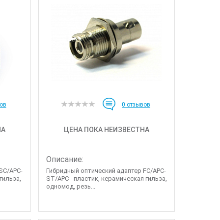
ов
0
отзывов
НА
ЦЕНА ПОКА НЕИЗВЕСТНА
Описание:
SC/APC-
Гибридный оптический адаптер FC/APC-
гильза,
ST/APC - пластик, керамическая гильза,
одномод, резь...