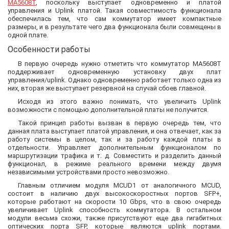
MA5608T
, поскольку выступает одновременно и платой
управления и Uplink платой. Такая совместимость функционала
обеспечилась тем, что сам коммутатор имеет компактные
размеры, и в результате чего два функционала были совмещены в
одной плате.
Особенности работы
В первую очередь нужно отметить что коммутатор MA5608T
поддерживает одновременную установку двух плат
управления/uplink. Однако одновременно работает только одна из
них, вторая же выступает резервной на случай сбоев главной.
Исходя из этого важно понимать, что увеличить Uplink
возможности с помощью дополнительной платы не получится.
Такой принцип работы вызван в первую очередь тем, что
данная плата выступает платой управления, и она отвечает, как за
работу системы в целом, так и за работу каждой платы в
отдельности. Управляет дополнительным функционалом по
маршрутизации трафика и т. д. Совместить и разделить данный
функционал, в режиме реального времени между двумя
независимыми устройствами просто невозможно.
Главным отличием модуля MCUD1 от аналогичного MCUD,
состоит в наличию двух высокоскоростных портов SFP+,
которые работают на скорости 10 Gbps, что в свою очередь
увеличивает Uplink способность коммутатора. В остальном
модули весьма схожи, также присутствуют еще два гигабитных
оптических порта SFP, которые являются uplink портами.