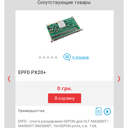
Сопутствующие товары
0
отзывов
EPFD PX20+
EP
0 грн.
В корзину
Преимущества:
Пре
EPFD - плата расширения GEPON для OLT МА5600Т/
EPS
МА5603Т/МА5608Т, 16×GEPON ports, к.в. 1:64,
МА56