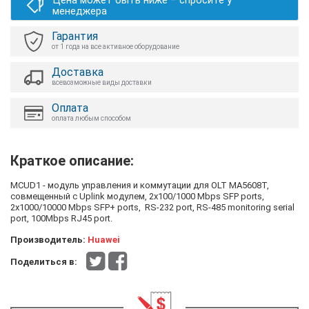
Цена может быть ниже – спросите у
менеджера
Гарантия
от 1 года на все активное оборудование
Доставка
всевозможные виды доставки
Оплата
оплата любым способом
Краткое описание:
MCUD1 - модуль управления и коммутации для OLT МА5608Т,
совмещенный с Uplink модулем, 2x100/1000 Mbps SFP ports,
2x1000/10000 Mbps SFP+ ports, RS-232 port, RS-485 monitoring serial
port, 100Mbps RJ45 port.
Производитель:
Huawei
Поделиться в: