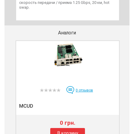
скорость передачи / приема 1.25 Gbps, 20 км, hot
скор
swap.
swa
Аналоги
0
отзывов
MCUD
0 грн.
В корзину