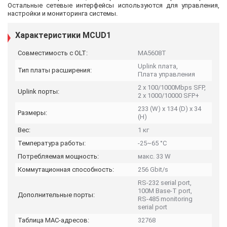
Остальные сетевые интерфейсы используются для управления,
настройки и мониторинга системы.
Характеристики MCUD1
Совместимость с OLT:
МА5608Т
Uplink плата,
Тип платы расширения:
Плата управления
2 x 100/1000Mbps SFP,
Uplink порты:
2 x 1000/10000 SFP+
233 (W) x 134 (D) x 34
Размеры:
(H)
Вес:
1 кг
Температура работы:
-25~65 °C
Потребляемая мощность:
макс. 33 W
Коммутационная способность:
256 Gbit/s
RS-232 serial port,
100M Base-T port,
Дополнительные порты:
RS-485 monitoring
serial port
Таблица MAC-адресов:
32768