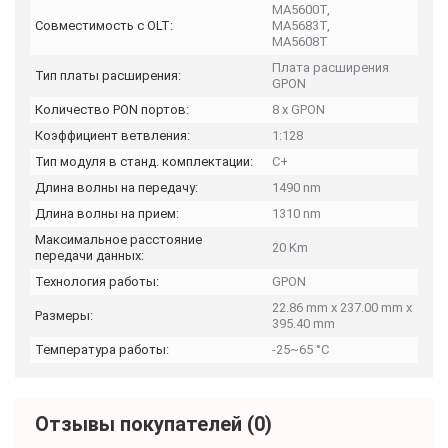
МА5600Т,
Совместимость с OLT:
МА5683Т,
МА5608Т
Плата расширения
Тип платы расширения:
GPON
Количество PON портов:
8 x GPON
Коэффициент ветвления:
1:128
Тип модуля в станд. комплектации:
C+
Длина волны на передачу:
1490 nm
Длина волны на прием:
1310 nm
Максимальное расстояние
20 Km
передачи данных:
Технология работы:
GPON
22.86 mm x 237.00 mm x
Размеры:
395.40 mm
Температура работы:
-25~65 °C
Отзывы покупателей
(0)