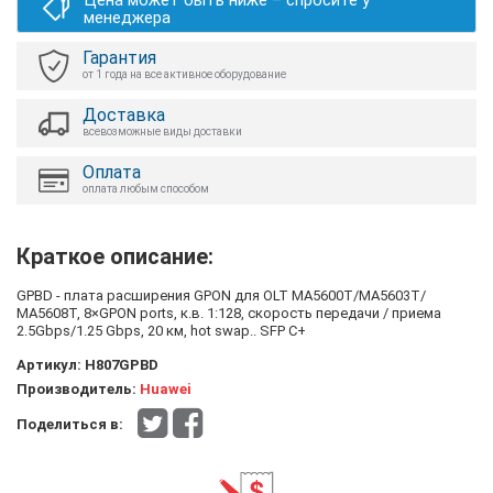
Цена может быть ниже – спросите у
менеджера
Гарантия
от 1 года на все активное оборудование
Доставка
всевозможные виды доставки
Оплата
оплата любым способом
Краткое описание:
GPBD - плата расширения GPON для OLT МА5600Т/МА5603Т/
МА5608Т, 8×GPON ports, к.в. 1:128, скорость передачи / приема
2.5Gbps/1.25 Gbps, 20 км, hot swap.. SFP C+
Артикул:
H807GPBD
Производитель:
Huawei
Поделиться в: