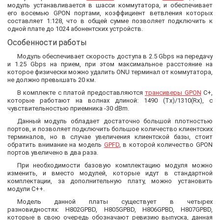
модуль устанавливается в шасси коммутатора, и обеспечивает
его восемью GPON портами, коэффициент ветвления которых
составляет 1:128, что в общей сумме позволяет подключить к
одной плате до 1024 абонентских устройств.
Особенности работы
Модуль обеспечивает скорость доступа в 2.5 Gbps на передачу
и 1.25 Gbps на прием, при этом максимальное расстояние на
которое физически можно удалить ONU терминал от коммутатора,
не должно превышать 20 км.
В комплекте с платой предоставляются
трансиверы GPON
C+,
которые работают на волнах длиной: 1490 (Tx)/1310(Rx), с
чувствительностью приемника -30 dBm.
Данный модуль обладает достаточно большой плотностью
портов, и позволяет подключить большое количество клиентских
терминалов, но в случае увеличения клиентской базы, стоит
обратить внимание на модель
GPFD
, в которой количество GPON
портов увеличено в два раза.
При необходимости базовую комплектацию модуля можно
изменить, и вместо модулей, которые идут в стандартной
комплектации, за дополнительную плату, можно установить
модули C++.
Модель данной платы существует в четырех
разновидностях: H802GPBD, H805GPBD, H806GPBD, H807GPBD,
которые в свою очередь обозначают ревизию выпуска, данная