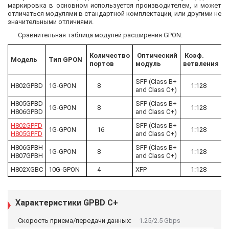
маркировка в основном используется производителем, и может
отличаться модулями в стандартной комплектации, или другими не
значительными отличиями.
Сравнительная таблица модулей расширения GPON:
Количество
Оптический
Коэф.
Модель
Тип
GPON
b
портов
модуль
ветвления
s
SFP (Class B+
H802GPBD
1G-GPON
8
1:128
and Class C+)
H805GPBD
SFP (Class B+
1G-GPON
8
1:128
H806GPBD
and Class C+)
H802GPFD
SFP (Class B+
1G-GPON
16
1:128
H805GPFD
and Class C+)
H806GPBH
SFP (Class B+
1G-GPON
8
1:128
H807GPBH
and Class C+)
H802XGBC
10G-GPON
4
XFP
1:128
Характеристики GPBD C+
Скорость приема/передачи данных:
1.25/2.5 Gbps