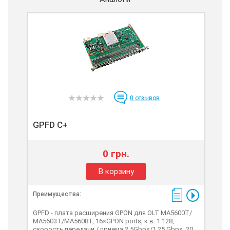
0
отзывов
GPFD С+
0 грн.
В корзину
Преимущества:
GPFD - плата расширения GPON для OLT МА5600Т/
МА5603Т/МА5608Т, 16×GPON ports, к.в. 1:128,
скорость передачи / приема 2.5Gbps/1.25 Gbps, 20