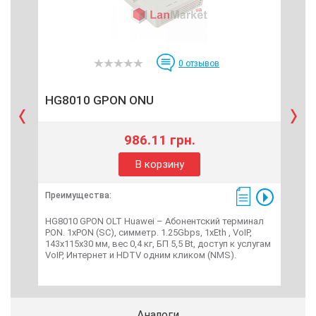
0
отзывов
HG8010 GPON ONU
HG
986.11 грн.
В корзину
Преимущества:
Пре
HG8010 GPON OLT Huawei – Абонентский терминал
HG8
PON. 1xPON (SC), симметр. 1.25Gbps, 1xEth , VoIP,
PON 
143x115x30 мм, вес 0,4 кг, БП 5,5 Bt, доступ к услугам
1490
VoIP, Интернет и HDTV одним кликом (NMS).
раб.
Аналоги