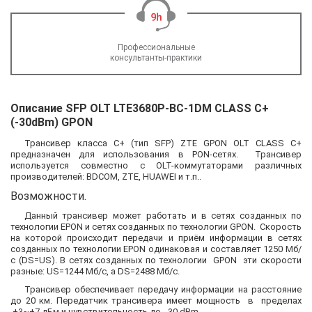
Профессиональные
консультанты-практики
Описание SFP OLT LTE3680P-BC-1DM CLASS C+
(-30dBm) GPON
Трансивер класса C+ (тип SFP) ZTE GPON OLT CLASS C+
предназначен для использования в PON-сетях. Трансивер
используется совместно с OLT-коммутаторами различных
производителей: BDCOM, ZTE, HUAWEI и т.п..
Возможности.
Данный трансивер может работать и в сетях созданных по
технологии EPON и сетях созданных по технологии GPON. Скорость
на которой происходит передачи и приём информации в сетях
созданных по технологии EPON одинаковая и составляет 1250 Мб/
с (DS=US). В сетях созданных по технологии GPON эти скорости
разные: US=1244 Мб/с, а DS=2488 Мб/с.
Трансивер обеспечивает передачу информации на расстояние
до 20 км. Передатчик трансивера имеет мощность в пределах
+3~+7 дБм и чувствительность до -30 dBm.