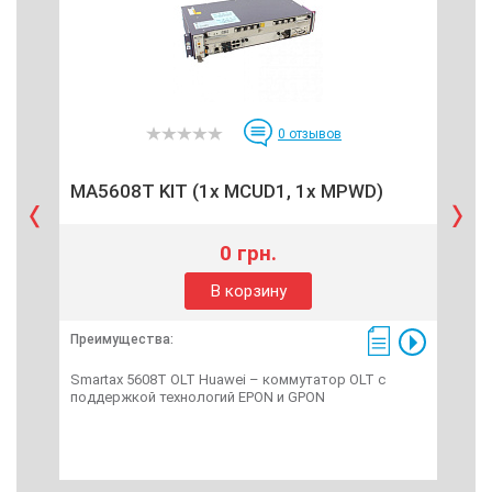
0
отзывов
MA5608T KIT (1x MCUD1, 1x MPWD)
MA
0 грн.
В корзину
Преимущества:
Пре
Smartax 5608T OLT Huawei – коммутатор OLT с
Sma
поддержкой технологий EPON и GPON
– К
Гбит
LED