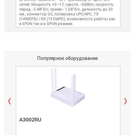
сетей. Мощность +3~+7, чувств. -30dBm, скорость:
- S
перед. -2.48Гб/с, прием - 1.24Гб/с, дальность до 20
+7dB
км., коннектор SC, полировка UPC/APC, TX
1.24
(1490DFB) / RX (1310APD), возможность работы как
(149
в EPON так и в GPON режиме.
воль
cов
Популярное оборудование
A3002RU
A3