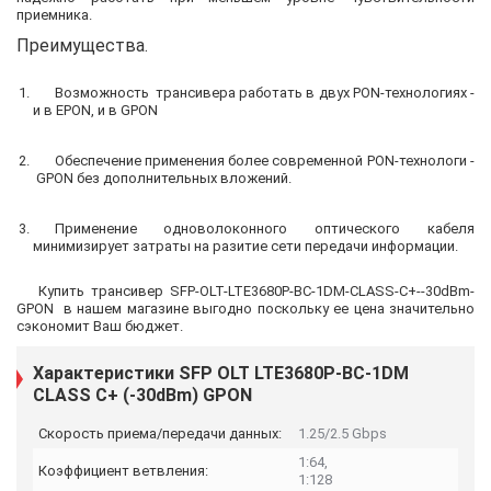
приемника.
Преимущества.
Возможность трансивера работать в двух PON-технологиях -
и в EPON, и в GPON
Обеспечение применения более современной PON-технологи -
GPON без дополнительных вложений.
Применение одноволоконного оптического кабеля
минимизирует затраты на разитие сети передачи информации.
Купить трансивер SFP-OLT-LTE3680P-BC-1DM-CLASS-C+--30dBm-
GPON в нашем магазине выгодно поскольку ее цена значительно
сэкономит Ваш бюджет.
Характеристики SFP OLT LTE3680P-BC-1DM
CLASS C+ (-30dBm) GPON
Скорость приема/передачи данных:
1.25/2.5 Gbps
1:64,
Коэффициент ветвления:
1:128