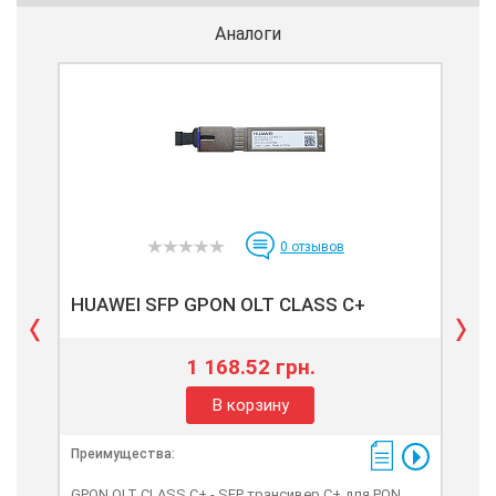
Аналоги
0
отзывов
SF
HUAWEI SFP GPON OLT CLASS C+
1 168.52 грн.
В корзину
Преимущества:
Пре
GPON OLT CLASS C+ - SFP трансивер С+ для PON
OLT