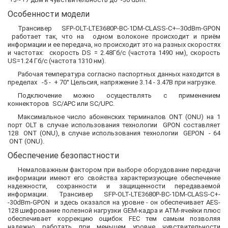
Особенности модели
Трансивер SFP-OLT-LTE3680P-BC-1DM-CLASS-C+--30dBm-GPON
работает так, что на одном волоконе происходит и приём
информации и ее передача, но происходит это на разных скоростях
и частотах: скорость DS = 2.48Гб/с (частота 1490 нм), скорость
US=1.24 Гб/с (частота 1310 нм).
Рабочая температура согласно паспортных данных находится в
пределах -5 - + 70° Цельсия, напряжение 3.14 - 3.47В при нагрузке.
Подключение можно осуществлять с применением
коннекторов SC/APC или SC/UPC.
Максимальное число абоненских терминалов ONT (ONU) на 1
порт OLT в случае использования технологии GPON составляет
128 ONT (ONU), в случае использования технологии GEPON - 64
ONT (ONU).
Обеспечение безопастности
Немаловажным фактором при выборе оборудование передачи
информации имеют его свойства характеризующие обеспечение
надежности, сохранности и защищенности передаваемой
информации. Трансивер SFP-OLT-LTE3680P-BC-1DM-CLASS-C+-
-30dBm-GPON и здесь оказался на уровне - он обеспечивает AES-
128 шифрование полезной нагрузки GEM-кадра и ATM-ячейки плюс
обеспечивает коррекцию ощибок FEC тем самым позволяя
надежно работать при меньшем уровне чувствительности