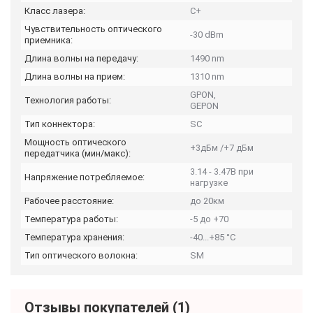
Класс лазера:
C+
Чувствительность оптического
-30 dBm
приемника:
Длина волны на передачу:
1490 nm
Длина волны на прием:
1310 nm
GPON,
Технология работы:
GEPON
Тип коннектора:
SC
Мощность оптического
+3дБм /+7 дБм
передатчика (мин/макс):
3.14 - 3.47В при
Напряжение потребляемое:
нагрузке
Рабочее расстояние:
до 20км
Температура работы:
-5 до +70
Температура хранения:
-40...+85 °C
Тип оптического волокна:
SM
Отзывы покупателей
(1)