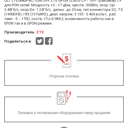
OLT LTE3680P-BC-1DM SFP ZTE GPON CLASS C+ - SFP трансивер C+
для PON сетей. Мощность +3 - +7 дБм, чувств -30dBm, скор. Up-
2.48Гб/с, скор.Dn- 1.24Гб/с, дальн. до 20 км, тип коннектора SC, TX
(1490DFB) / RX (1310APD), диап. напряж. 3.135 - 3.465 вольт, раб.
темп. -5 - +70С, соотв. ITU-G.984.2, возможность работы как в
EPON так и в GPON режиме.
Производитель:
ZTE
Поделиться в:
Отсрочка платежа
Проверка и тестирование оборудования перед продажей