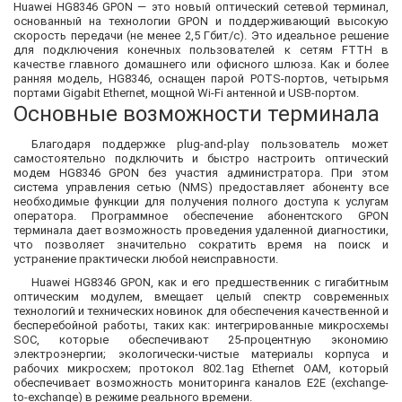
Huawei HG8346 GPON — это новый оптический сетевой терминал,
основанный на технологии GPON и поддерживающий высокую
скорость передачи (не менее 2,5 Гбит/с). Это идеальное решение
для подключения конечных пользователей к сетям FTTH в
качестве главного домашнего или офисного шлюза. Как и более
ранняя модель, HG8346, оснащен парой POTS-портов, четырьмя
портами Gigabit Ethernet, мощной Wi-Fi антенной и USB-портом.
Основные возможности терминала
Благодаря поддержке рlug-and-play пользователь может
самостоятельно подключить и быстро настроить оптический
модем HG8346 GPON без участия администратора. При этом
система управления сетью (NMS) предоставляет абоненту все
необходимые функции для получения полного доступа к услугам
оператора. Программное обеспечение абонентского GPON
терминала дает возможность проведения удаленной диагностики,
что позволяет значительно сократить время на поиск и
устранение практически любой неисправности.
Huawei HG8346 GPON, как и его предшественник с гигабитным
оптическим модулем, вмещает целый спектр современных
технологий и технических новинок для обеспечения качественной и
бесперебойной работы, таких как: интегрированные микросхемы
SOC, которые обеспечивают 25-процентную экономию
электроэнергии; экологически-чистые материалы корпуса и
рабочих микросхем; протокол 802.1ag Ethernet OAM, который
обеспечивает возможность мониторинга каналов E2E (exchange-
to-exchange) в режиме реального времени.