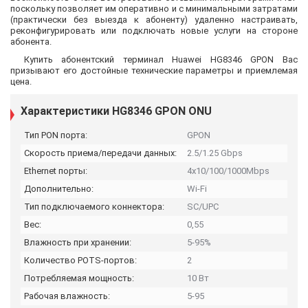
поскольку позволяет им оперативно и с минимальными затратами
(практически без выезда к абоненту) удаленно настраивать,
реконфигурировать или подключать новые услуги на стороне
абонента.
Купить абонентский терминал Huawei HG8346 GPON Вас
призывают его достойные технические параметры и приемлемая
цена.
Характеристики HG8346 GPON ONU
Тип PON порта:
GPON
Скорость приема/передачи данных:
2.5/1.25 Gbps
Ethernet порты:
4x10/100/1000Mbps
Дополнительно:
Wi-Fi
Тип подключаемого коннектора:
SC/UPC
Вес:
0,55
Влажность при хранении:
5-95%
Количество POTS-портов:
2
Потребляемая мощность:
10 Вт
Рабочая влажность:
5-95