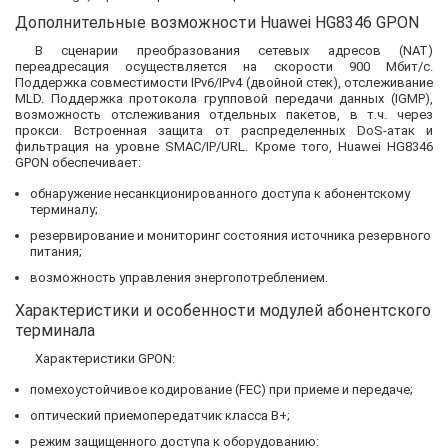
Дополнительные возможности Huawei HG8346 GPON
В сценарии преобразования сетевых адресов (NAT)
переадресация осуществляется на скорости 900 Мбит/с.
Поддержка совместимости IPv6/IPv4 (двойной стек), отслеживание
MLD. Поддержка протокола групповой передачи данных (IGMP),
возможность отслеживания отдельных пакетов, в т.ч. через
прокси. Встроенная защита от распределенных DoS-атак и
фильтрация на уровне SMAC/IP/URL. Кроме того, Huawei HG8346
GPON обеспечивает:
обнаружение несанкционированного доступа к абонентскому
терминалу;
резервирование и мониторинг состояния источника резервного
питания;
возможность управления энергопотреблением.
Характеристики и особенности модулей абонентского
терминала
Характеристики GPON:
помехоустойчивое кодирование (FEC) при приеме и передаче;
оптический приемопередатчик класса B+;
режим защищенного доступа к оборудованию: