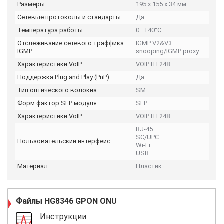
Размеры:
195 x 155 x 34 мм
Сетевые протоколы и стандарты:
Да
Температура работы:
0...+40°C
Отслеживание сетевого траффика
IGMP V2&V3
IGMP:
snooping/IGMP proxy
Характеристики VoIP:
VOIP+H.248
Поддержка Plug and Play (PnP):
Да
Тип оптического волокна:
SM
Форм фактор SFP модуля:
SFP
Характеристики VoIP:
VOIP+H.248
RJ-45
SC/UPC
Пользовательский интерфейс:
Wi-Fi
USB
Материал:
Пластик
Файлы
HG8346 GPON ONU
Инструкции