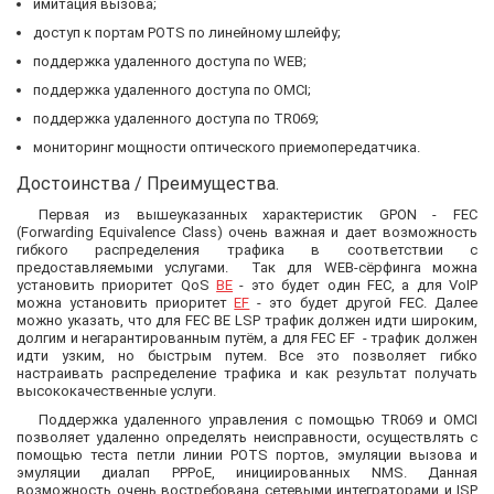
имитация вызова;
доступ к портам POTS по линейному шлейфу;
поддержка удаленного доступа по WEB;
поддержка удаленного доступа по OMCI;
поддержка удаленного доступа по TR069;
мониторинг мощности оптического приемопередатчика.
Достоинства / Преимущества.
Первая из вышеуказанных характеристик GPON - FEC
(Forwarding Equivalence Class) очень важная и дает возможность
гибкого распределения трафика в соответствии с
предоставляемыми услугами. Так для WEB-сёрфинга можна
установить приоритет QoS
BE
- это будет один FEC, а для VoIP
можна установить приоритет
EF
- это будет другой FEC. Далее
можно указать, что для FEC BE LSP трафик должен идти широким,
долгим и негарантированным путём, а для FEC EF - трафик должен
идти узким, но быстрым путем. Все это позволяет гибко
настраивать распределение трафика и как результат получать
высококачественные услуги.
Поддержка удаленного управления с помощью TR069 и OMCI
позволяет удаленно определять неисправности, осуществлять с
помощью теста петли линии POTS портов, эмуляции вызова и
эмуляции диалап PPPoE, инициированных NMS. Данная
возможность очень востребована сетевыми интеграторами и ISP