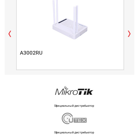
A3002RU
A3
Официальный дистрибьютор
Официальный дистрибьютор