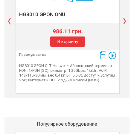
HG8010 GPON ONU
ZX
986.11 грн.
В корзину
Преимущества:
Пре
HG8010 GPON OLT Huawei – Абонентский терминал
ZXA
PON. 1xPON (SC), симметр. 1.25Gbps, 1xEth , VoIP,
PON 
143x115x30 мм, вес 0,4 кг, БП 5,5 Bt, доступ к услугам
S-VL
VoIP, Интернет и HDTV одним кликом (NMS).
дво
гро
Популярное оборудование