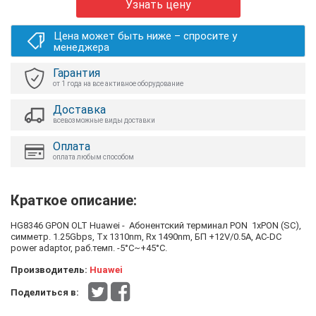
Узнать цену
Цена может быть ниже – спросите у
менеджера
Гарантия
от 1 года на все активное оборудование
Доставка
всевозможные виды доставки
Оплата
оплата любым способом
Краткое описание:
HG8346 GPON OLT Huawei - Абонентский терминал PON 1xPON (SC),
симметр. 1.25Gbps, Tx 1310nm, Rx 1490nm, БП +12V/0.5A, AC-DC
power adaptor, раб.темп. -5°C~+45°C.
Производитель:
Huawei
Поделиться в: