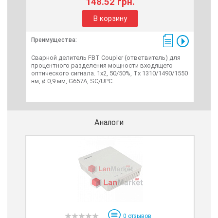
148.52 грн.
В корзину
Преимущества:
Пре
Сварной делитель FBT Сoupler (ответвитель) для
Sma
процентного разделения мощности входящего
под
оптического сигнала. 1х2, 50/50%, Tx 1310/1490/1550
нм, ø 0,9 мм, G657A, SC/UPC.
Аналоги
0
отзывов