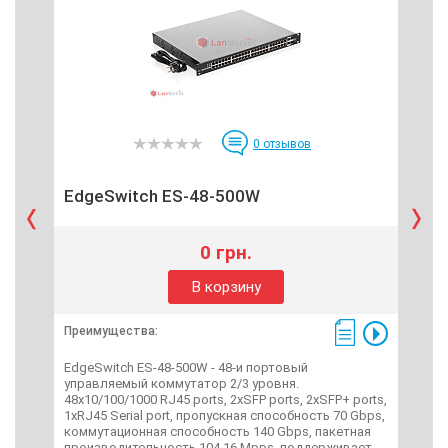
0
отзывов
EdgeSwitch ES-48-500W
Ed
0 грн.
В корзину
Преимущества:
Пре
EdgeSwitch ES-48-500W - 48-и портовый
Edg
управляемый коммутатор 2/3 уровня.
упр
48x10/100/1000 RJ45 ports, 2xSFP ports, 2хSFP+ ports,
48x1
1xRJ45 Serial port, пропускная способность 70 Gbps,
1xRJ
коммутационная способность 140 Gbps, пакетная
ком
производительность 104.16 Mpps, поддерживает
про