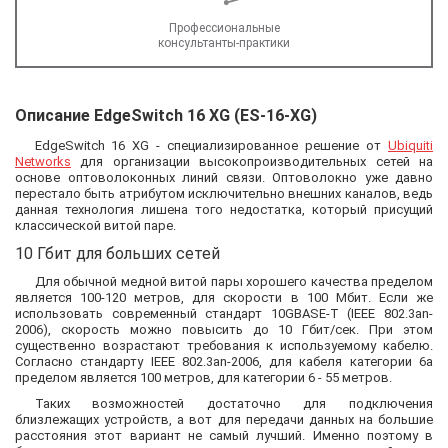
Профессиональные
консультанты-практики
Описание EdgeSwitch 16 XG (ES-16-XG)
EdgeSwitch 16 XG - специализированное решение от
Ubiquiti
Networks
для организации высокопроизводительных сетей на
основе оптоволоконных линий связи. Оптоволокно уже давно
перестало быть атрибутом исключительно внешних каналов, ведь
данная технология лишена того недостатка, который присущий
классической витой паре.
10 Гбит для больших сетей
Для обычной медной витой пары хорошего качества пределом
является 100-120 метров, для скорости в 100 Мбит. Если же
использовать современный стандарт 10GBASE-T (IEEE 802.3an-
2006), скорость можно повысить до 10 Гбит/сек. При этом
существенно возрастают требования к используемому кабелю.
Согласно стандарту IEEE 802.3an-2006, для кабеля категории 6а
пределом является 100 метров, для категории 6 - 55 метров.
Таких возможностей достаточно для подключения
близлежащих устройств, а вот для передачи данных на большие
расстояния этот вариант не самый лучший. Именно поэтому в