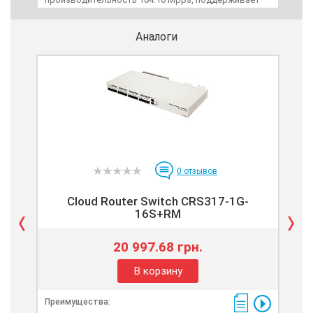
PoE+, Passive PoE. Блок питания 500W.
PoE+
Аналоги
0
отзывов
Cloud Router Switch CRS317-1G-
Uni
16S+RM
20 997.68 грн.
В корзину
Преимущества:
Пре