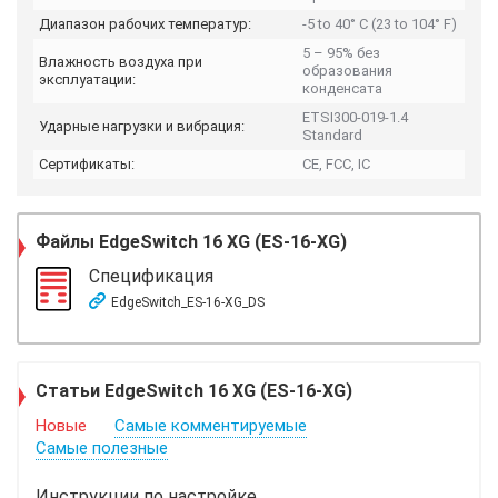
Диапазон рабочих температур:
-5 to 40° C (23 to 104° F)
5 – 95% без
Влажность воздуха при
образования
эксплуатации:
конденсата
ETSI300-019-1.4
Ударные нагрузки и вибрация:
Standard
Сертификаты:
CE, FCC, IC
Файлы
EdgeSwitch 16 XG (ES-16-XG)
Спецификация
EdgeSwitch_ES-16-XG_DS
Статьи EdgeSwitch 16 XG (ES-16-XG)
Новые
Самые комментируемые
Самые полезные
Инструкции по настройке