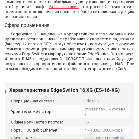
комплекте есть все необходимое для установки в серверную
стойку или шкаф.
Блок питания
встроенный, существует
возможность подключения внешнего блока питания как функцию
резервирования.
Сфера применения
EdgeSwitch XG нацелен на корпоративное использование, где
предъявляются повышенные требования к скорости и задержкам
(latency). 12 слотов SFP+ могут обеспечить коммутацию с другими
коммутаторами и центральным маршрутизатором, в частности с
свичами EdgeSwitch и маршрутизаторами EdgeRouter. Оставшиеся
4 порта RJ45 с поддержкой 10GBASE-T идеально подойдут для
подключения корпоративного файлового хранилища NAS. При
этом необходимо использовать кабель категории не ниже Cat6.
Характеристики EdgeSwitch 16 XG (ES-16-XG)
Операционная система:
EdgeOS
Управляемый уровня
Уровень коммутатора:
2
Общее количество портов:
16
Порты 10Gigabit Ethernet:
4 x 1000/10000 Mbps
Порты SFP+:
12 x 1000/10000Mbps