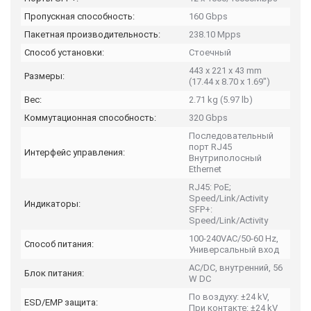
Пропускная способность:
160 Gbps
Пакетная производительность:
238.10 Mpps
Способ установки:
Стоечный
443 x 221 x 43 mm
Размеры:
(17.44 x 8.70 x 1.69")
Вес:
2.71 kg (5.97 lb)
Коммутационная способность:
320 Gbps
Последовательный
порт RJ45
Интерфейс управления:
Внутриполосный
Ethernet
RJ45: PoE;
Speed/Link/Activity
Индикаторы:
SFP+:
Speed/Link/Activity
100-240VAC/50-60 Hz,
Способ питания:
Универсальный вход
AC/DC, внутренний, 56
Блок питания:
W DC
По воздуху: ±24 kV,
ESD/EMP защита:
При контакте: ±24 kV