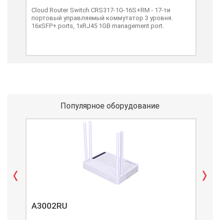
Cloud Router Switch CRS317-1G-16S+RM - 17-ти
UniF
портовый управляемый коммутатор 3 уровня.
упр
16xSFP+ ports, 1xRJ45 1GB management port.
4х10
про
спо
про
36W
Популярное оборудование
A3002RU
A3