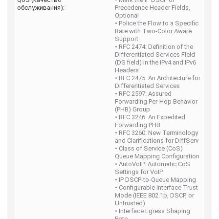
обслуживания):
Precedence Header Fields,
Optional
• Police the Flow to a Specific
Rate with Two-Color Aware
Support
• RFC 2474: Definition of the
Differentiated Services Field
(DS field) in the IPv4 and IPv6
Headers
• RFC 2475: An Architecture for
Differentiated Services
• RFC 2597: Assured
Forwarding Per-Hop Behavior
(PHB) Group
• RFC 3246: An Expedited
Forwarding PHB
• RFC 3260: New Terminology
and Clarifications for DiffServ
• Class of Service (CoS)
Queue Mapping Configuration
• AutoVoIP: Automatic CoS
Settings for VoIP
• IP DSCP-to-Queue Mapping
• Configurable Interface Trust
Mode (IEEE 802.1p, DSCP, or
Untrusted)
• Interface Egress Shaping
Rate