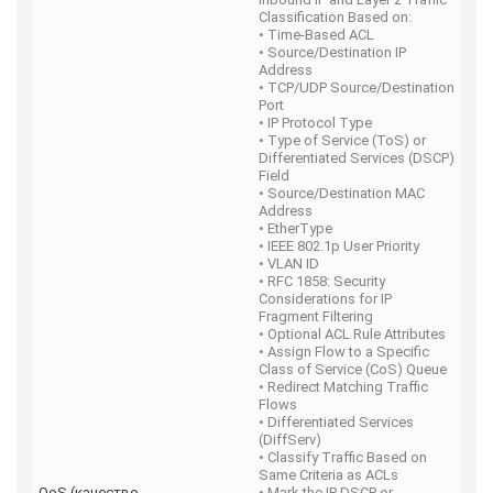
Classification Based on:
• Time-Based ACL
• Source/Destination IP
Address
• TCP/UDP Source/Destination
Port
• IP Protocol Type
• Type of Service (ToS) or
Differentiated Services (DSCP)
Field
• Source/Destination MAC
Address
• EtherType
• IEEE 802.1p User Priority
• VLAN ID
• RFC 1858: Security
Considerations for IP
Fragment Filtering
• Optional ACL Rule Attributes
• Assign Flow to a Specific
Class of Service (CoS) Queue
• Redirect Matching Traffic
Flows
• Differentiated Services
(DiffServ)
• Classify Traffic Based on
Same Criteria as ACLs
QoS (качество
• Mark the IP DSCP or