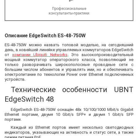
Профессиональные
консультанты-практики
Описание EdgeSwitch ES-48-750W
ES-48-750W можно назвать топовой моделью, на сегодняшний
день, в новейшей линейке управляемых коммутаторов EdgeSwitch
от
компании Ubiquiti Networks
. Это высокопроизводительный
мощный коммутатор операторского класса, позволяющий не
только разворачивать широкополосные проводные сети с
большим числом абонентов и управлять ими, но и обеспечивать
электропитание по технологии Power over Ethernet подключенных
устройств.
Технические особенности UBNT
EdgeSwitch 48
EdgeSwitch ES-48-750W оснащён 48х 10/100/1000 Mbit/s Gigabit
Ethernet портами, двумя 10 Gbit/s SFP+ и двумя 1 Gbit/s SFP
портами.
Каждый из Ethernet портов имеет несколько светодиодных
индикаторов, указывающих на активность и статус сети, а также
режим питания PoE.