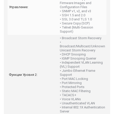
Firmware Images and
Управление:
Configuration Files
• SNMP v1, v2, and v3
• SSH 1.5 and 2.0
• SSL 3.0 and TLS 1.0
• Secure Copy (SCP)
• Telnet (Multi-Session
Support)
• Broadcast Storm Recovery
•
Broadcast/Multicast/Unknown
Unicast Storm Recovery
• DHCP Snooping
• IGMP Snooping Querier
• Independent VLAN Learning
(IVL) Support
• Jumbo Ethernet Frame
Функции Уровня 2:
Support
• Port MAC Locking
• Port Mirroring
• Protected Ports
• Static MAC Filtering
• TACACS+
• Voice VLANs
• Unauthenticated VLAN
• Internal 802.1X Authentication
Server