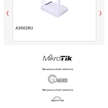
A3002RU
A3
Официальный дистрибьютор
Официальный дистрибьютор