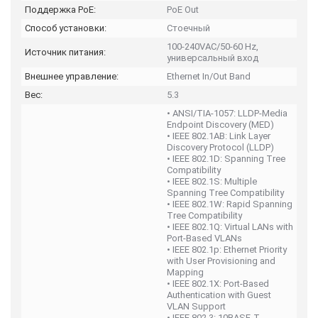
Поддержка PoE:
PoE Out
Способ установки:
Стоечный
100-240VAC/50-60 Hz,
Источник питания:
универсальный вход
Внешнее управление:
Ethernet In/Out Band
Вес:
5.3
• ANSI/TIA-1057: LLDP-Media
Endpoint Discovery (MED)
• IEEE 802.1AB: Link Layer
Discovery Protocol (LLDP)
• IEEE 802.1D: Spanning Tree
Compatibility
• IEEE 802.1S: Multiple
Spanning Tree Compatibility
• IEEE 802.1W: Rapid Spanning
Tree Compatibility
• IEEE 802.1Q: Virtual LANs with
Port-Based VLANs
• IEEE 802.1p: Ethernet Priority
with User Provisioning and
Mapping
• IEEE 802.1X: Port-Based
Authentication with Guest
VLAN Support
• IEEE 802.3: 10BASE-T