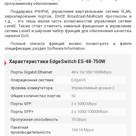
программному обеспечению.
Поддержка IP4/IPv6, управление виртуальными сетями VLAN,
зеркалирование портов, DHCP, Broadcast/Multicast протоколы и
т.д., - это лишь малая часть возможностей управления сетями
Level2. Также стоит отметить немалый функционал в управлении
сетями Level3 и широкий набор функций для обеспечения качества
сервиса QoS.
Полный спискок функций можно посмотреть в файле
спецификации, раздел Software Information.
Характеристики EdgeSwitch ES-48-750W
Порты Gigabit Ethernet:
48 x 10/100/1000Mbps
Операционная система:
EdgeOS
Уровень коммутатора:
Управляемый уровня 2
Общее количество портов:
52
Порты SFP:
2 x 1000 Mbps
Порты SFP+:
2 x 1000/10000Mbps
Пропускная способность:
70 Gbps
Пакетная
104.16 Mpps
производительность: