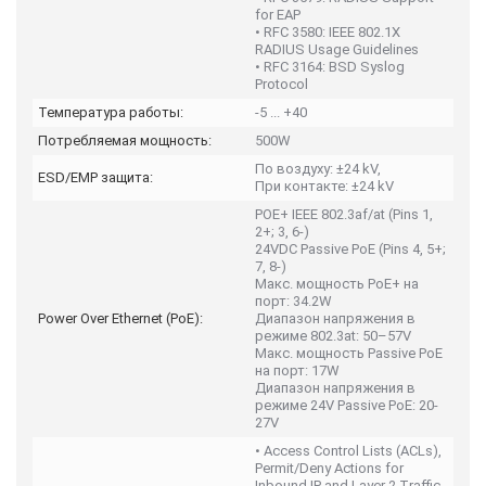
for EAP
• RFC 3580: IEEE 802.1X
RADIUS Usage Guidelines
• RFC 3164: BSD Syslog
Protocol
Температура работы:
-5 ... +40
Потребляемая мощность:
500W
По воздуху: ±24 kV,
ESD/EMP защита:
При контакте: ±24 kV
POE+ IEEE 802.3af/at (Pins 1,
2+; 3, 6-)
24VDC Passive PoE (Pins 4, 5+;
7, 8-)
Макс. мощность PoE+ на
порт: 34.2W
Power Over Ethernet (PoE):
Диапазон напряжения в
режиме 802.3at: 50–57V
Макс. мощность Passive PoE
на порт: 17W
Диапазон напряжения в
режиме 24V Passive PoE: 20-
27V
• Access Control Lists (ACLs),
Permit/Deny Actions for
Inbound IP and Layer 2 Traffic