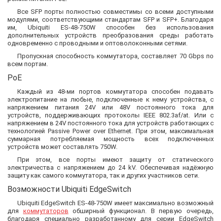
Все SFP порты полностью совместимы со всеми доступными
модулями, соответствующими стандартам SFP и SFP+. Благодаря
им, Ubiquiti ES-48-750W способен без использования
дополнительных устройств преобразования среды работать
одновременно с проводными и оптоволоконными сетями.
Пропускная способность коммутатора, составляет 70 Gbps по
всем портам.
PoE
Каждый из 48-ми портов коммутатора способен подавать
электропитание на любые, подключенные к нему устройства, с
напряжением питания 24V или 48V постоянного тока для
устройств, поддерживающих протоколы IEEE 802.3af/at. Или с
напряжением в 24V постоянного тока для устройств работающих с
технологией Passive Power over Ethernet. При этом, максимальная
суммарная потребляемая мощность всех подключенных
устройств может составлять 750W.
При этом, все порты имеют защиту от статического
электричества с напряжением до 24 kV. Обеспечивая надёжную
защиту как самого коммутатора, так и других участников сети.
Возможности Ubiquiti EdgeSwitch
Ubiquiti EdgeSwitch ES-48-750W имеет максимально возможный
для
коммутаторов
обширный функционал. В первую очередь,
благодаря специально разработанному для серии EdgeSwitch