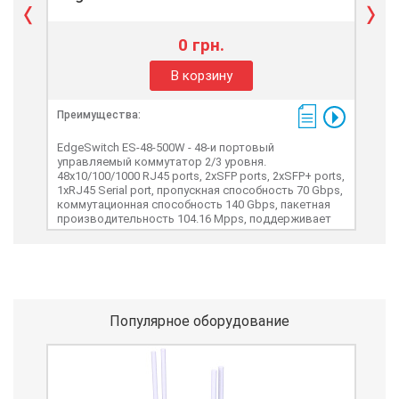
0 грн.
В корзину
Преимущества:
Пре
EdgeSwitch ES-48-500W - 48-и портовый
Edg
управляемый коммутатор 2/3 уровня.
комм
48x10/100/1000 RJ45 ports, 2xSFP ports, 2хSFP+ ports,
2xSF
1xRJ45 Serial port, пропускная способность 70 Gbps,
про
коммутационная способность 140 Gbps, пакетная
спо
производительность 104.16 Mpps, поддерживает
про
PoE+, Passive PoE. Блок питания 500W.
56W
Популярное оборудование