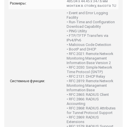
485.04 x 44.45 x 347.6 мм
Размеры:
монтаж в стойку, высота 1U
• Event and Error Logging
Facility
• Run-Time and Configuration
Download Capability
• PING Utility
• FTP/TFTP Transfers via
IPv4/IPv6
• Malicious Code Detection
• BootP and DHCP
• RFC 2021: Remote Network
Monitoring Management
Information Base Version 2
• RFC 2030: Simple Network
Time Protocol (SNTP)
• RFC 2131: DHCP Relay
Системные функции:
• RFC 2819: Remote Network
Monitoring Management
Information Base
• RFC 2865: RADIUS Client
• RFC 2866: RADIUS
Accounting
• RFC 2868: RADIUS Attributes
for Tunnel Protocol Support
• RFC 2869: RADIUS
Extensions
• RFC 3579: RADIUS Support