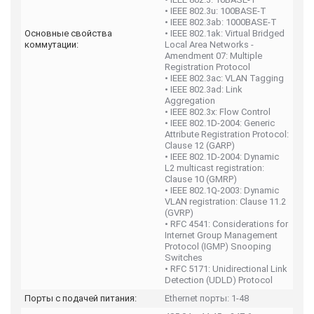
• IEEE 802.3u: 100BASE-T
• IEEE 802.3ab: 1000BASE-T
Основные свойства
• IEEE 802.1ak: Virtual Bridged
коммутации:
Local Area Networks -
Amendment 07: Multiple
Registration Protocol
• IEEE 802.3ac: VLAN Tagging
• IEEE 802.3ad: Link
Aggregation
• IEEE 802.3x: Flow Control
• IEEE 802.1D-2004: Generic
Attribute Registration Protocol:
Clause 12 (GARP)
• IEEE 802.1D-2004: Dynamic
L2 multicast registration:
Clause 10 (GMRP)
• IEEE 802.1Q-2003: Dynamic
VLAN registration: Clause 11.2
(GVRP)
• RFC 4541: Considerations for
Internet Group Management
Protocol (IGMP) Snooping
Switches
• RFC 5171: Unidirectional Link
Detection (UDLD) Protocol
Порты с подачей питания:
Ethernet порты: 1-48