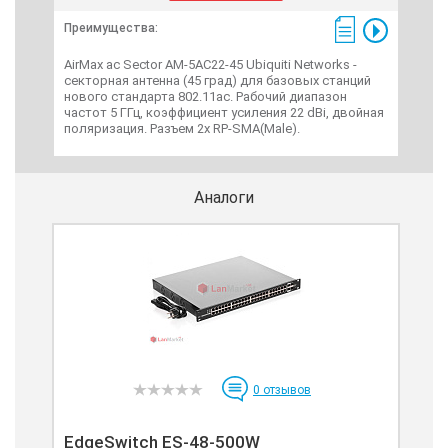
Преимущества:
Пре
AirMax ac Sector AM-5AC22-45 Ubiquiti Networks -
Edge
секторная антенна (45 град) для базовых станций
мар
нового стандарта 802.11ac. Рабочий диапазон
Про
частот 5 ГГц, коэффициент усиления 22 dBi, двойная
GB 
поляризация. Разъем 2х RP-SMA(Male).
про
или
Pass
Аналоги
0
отзывов
EdgeSwitch ES-48-500W
Ed