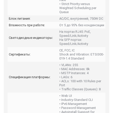
• Strict Priority versus
Weighted Scheduling per
Queue
Блок питания:
AC/DC, внутренний, 750W DC
Влажность при работе:
От 5 до 95% без конденсации
На портах RJ45: PoE,
Speed/Link/Activity
Светодиодные индикаторы:
На SFP портах:
Speed/Link/Activity
CE, FCC, IC
Сертификаты:
Shock and Vibration: ETSI300-
019-1.4 Standard
• VLANs: 255
• MAC Addresses: 8k
• MSTP Instances: 4
Спецификация платформы:
• LAGs: 6
• ACLs: 100 with 10 Rules per
Port
• Traffic Classes (Queues): 8
• Web UI
• Industry-Standard CLI
• IPv6 Management
• Password Management
• Autoinstall Support for