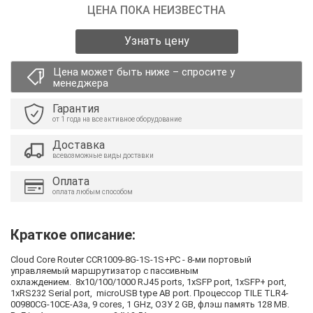
ЦЕНА ПОКА НЕИЗВЕСТНА
Узнать цену
Цена может быть ниже – спросите у
менеджера
Гарантия
от 1 года на все активное оборудование
Доставка
всевозможные виды доставки
Оплата
оплата любым способом
Краткое описание:
Cloud Core Router CCR1009-8G-1S-1S+PC - 8-ми портовый
управляемый маршрутизатор с пассивным
охлаждением. 8х10/100/1000 RJ45 ports, 1xSFP port, 1хSFP+ port,
1xRS232 Serial port, microUSB type AB port. Процессор TILE TLR4-
00980CG-10CE-A3a, 9 cores, 1 GHz, ОЗУ 2 GB, флэш память 128 MB.