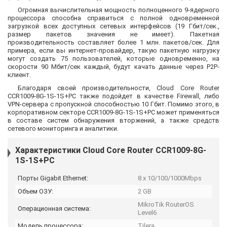
Огромная вычислительная мощность полноценного 9-ядерного
процессора способна справиться с полной одновременной
загрузкой всех доступных сетевых интерфейсов (19 Гбит/сек.,
размер пакетов значения не имеет). Пакетная
производительность составляет более 1 млн. пакетов/сек. Для
примера, если вы интернет-провайдер, такую пакетную нагрузку
могут создать 75 пользователей, которые одновременно, на
скорости 90 Мбит/сек каждый, будут качать данные через P2P-
клиент.
Благодаря своей производительности, Cloud Core Router
CCR1009-8G-1S-1S+PC также подойдет в качестве Firewall, либо
VPN-сервера с пропускной способностью 10 Гбит. Помимо этого, в
корпоративном секторе CCR1009-8G-1S-1S+PC может применяться
в составе систем обнаружения вторжений, а также средств
сетевого мониторинга и аналитики.
Характеристики Cloud Core Router CCR1009-8G-
1S-1S+PC
Порты Gigabit Ethernet:
8 x 10/100/1000Mbps
Объем ОЗУ:
2 GB
MikroTik RouterOS
Операционная система:
Level6
Модель процессора:
Tilera