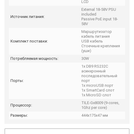
LCD
External 18-58V PSU
included
Источник питания:
Passive PoE input 18-
58V
Маршрутизатор
кабель питания
Комплект поставки:
USB кабель
Стоечные крепления
(уши)
Потребляемая мощность:
30W
1x DB9 RS232C
асинхронный
последовательный
Порты:
порт
1х microUSB порт
1х SmartCard слот
1х MicroSD слот
TILE-Gx8009 (9-cores,
Процессор:
1Ghz per core)
Размеры:
444x175x47 мм