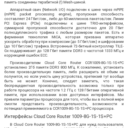
память соединены терабитной (!) Mesh-шиной.
Аппаратный свич (Network I/O) подключен к шине через mPIPE
(mPIPE packet processing engine), пропускная способность
составляет 24 Гбит/сек., либо до 60 миллионов пакетов/сек. Линии
PCI Express (PCIe) подключены к шине TRIO-интерфейсом,
суммарной пропускной способности достаточно для 20 Гбит
полнодуплексного трафика с любым размером пакетов. Есть и
фирменная технология MiCA, которая призвана аппаратно
ускорить обработку при компрессии (до 5 Гбит/сек) и шифровании
(до 10 Гбит/сек) трафика. Встроенный 72-битный контроллер TILE-
Gx поддерживает до 128 Гбит памяти DDR3 с частотой 1333 МГц и
коррекцией ошибок ECC.
Производителем Cloud Core Router CCR1009-8G-1S-1S+PC
установлено 2Гб памяти DDR3 800 МГц. К сожалению, установить
более производительную память, либо расширить её объем не
получится, но если учесть цену устройства, претензий тут вообще
быть не может. Конечно, следует заметить, что такая
беспрецедентная производительность возможна только при
работе процессора на частоте 1.2 ГГц с 128 Гбитами оперативной
памяти, при использовании всех доступных интерфейсов. Мы
привели параметры процессора для того, чтобы вы в полной мере
смогли представить производительность, возможности и
потенциал применяемого в CCR1009-8G-1S-1S+PC процессора.
Интерфейсы Cloud Core Router 1009-8G-1S-1S+PC
В Cloud Core Router 1009-8G-1S-1S+PC для нужд пользователя,