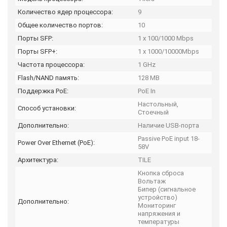
Количество ядер процессора:
9
Общее количество портов:
10
Порты SFP:
1 x 100/1000 Mbps
Порты SFP+:
1 x 1000/10000Mbps
Частота процессора:
1 GHz
Flash/NAND память:
128 MB
Поддержка PoE:
PoE In
Настольный,
Способ установки:
Стоечный
Дополнительно:
Наличие USB-порта
Passive PoE input 18-
Power Over Ethernet (PoE):
58V
Архитектура:
TILE
Кнопка сброса
Вольтаж
Бипер (сигнальное
устройство)
Дополнительно:
Мониторинг
напряжения и
температуры