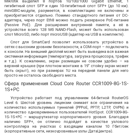
Mikrotik выделил 8 портов 10/100/1000 Gigabit Ethernet, 1
гигабитный слот SFP и один 10-гигабитный слот SFP+ (до 10 км).
miniGBIC-модули, разумеется, в комплектацию не включены и
приобретаются отдельно. Помимо стандартного питания от DC-
адаптера, через порт Eth8 можно подать резервное PoE-питание
(Passive PoE). Для расширения внутренней памяти, а её в
устройстве всего 128 Мб NAND-Flash, может быть использован
слот MicroSD, либо порт microUSB (адаптер на USB в комплекте).
Слот для SmartCard позволит использовать устройство в
сетях с высоким уровнем безопасности, а COM-порт – подключить
к консоли. На внешний дисплей может быть выведена вся важная
системная информация (температура, загрузка процессора, трафик
и т.д.). К сожалению, экран размещен не совсем удобно – на
верхней крышке (при плотном монтаже в 19” стойку экран может
быть скрыт), но при размерах 1U на передней панели для него
просто не осталось свободного места.
Сфера применения Cloud Core Router CCR1009-8G-1S-
1S+PC
Устройство работает под управлением 64-битной RouterOS
Level 6. Шестой уровень лицензии снимает все ограничения на
количество используемых туннелей (PPPoE, PPTP, L2TP, OVPN) и
количество одновременных пользователей HotSpot. CCR1009-8G-
1S-1S+PC – маршрутизатор корпоративного уровня. Благодаря
наличию SFP+, он отлично подойдет в качестве узлового
контроллера на участках с входящим каналом 10 Гбит/сек
(корпоративные сети, низкоуровневые узлы ДатаЦентра).