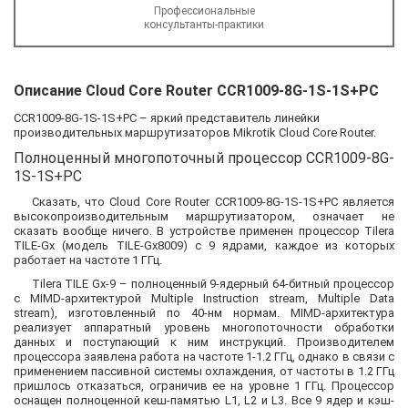
Профессиональные
консультанты-практики
Описание Cloud Core Router CCR1009-8G-1S-1S+PC
CCR1009-8G-1S-1S+PC – яркий представитель линейки
производительных маршрутизаторов Mikrotik Cloud Core Router.
Полноценный многопоточный процессор CCR1009-8G-
1S-1S+PC
Сказать, что Cloud Core Router CCR1009-8G-1S-1S+PC является
высокопроизводительным маршрутизатором, означает не
сказать вообще ничего. В устройстве применен процессор Tilera
TILE-Gx (модель TILE-Gx8009) c 9 ядрами, каждое из которых
работает на частоте 1 ГГц.
Tilera TILE Gx-9 – полноценный 9-ядерный 64-битный процессор
с MIMD-архитектурой Multiple Instruction stream, Multiple Data
stream), изготовленный по 40-нм нормам. MIMD-архитектура
реализует аппаратный уровень многопоточности обработки
данных и поступающий к ним инструкций. Производителем
процессора заявлена работа на частоте 1-1.2 ГГц, однако в связи с
применением пассивной системы охлаждения, от частоты в 1.2 ГГц
пришлось отказаться, ограничив ее на уровне 1 ГГц. Процессор
оснащен полноценной кеш-памятью L1, L2 и L3. Все 9 ядер и кэш-