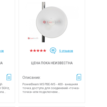
вов
5
отзывов
НА
ЦЕНА ПОКА НЕИЗВЕСТНА
Описание:
gh
PowerBeam M5 PBE-M5 - 400 - внешняя
й 5GHz,
точка доступа для соединений «точка-
na...
точка» или подключени...