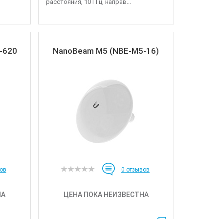
расстояния, 10 ГГц, направ...
-620
NanoBeam M5 (NBE-M5-16)
ов
0
отзывов
НА
ЦЕНА ПОКА НЕИЗВЕСТНА