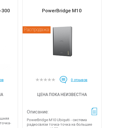
-300
PowerBridge M10
Распродажа
ов
0
отзывов
НА
ЦЕНА ПОКА НЕИЗВЕСТНА
Описание:
ешняя
PowerBridge M10 Ubiquiti - система
точка-
радиосвязи точка-точка на большие