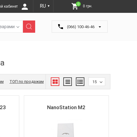
0
RU
0 грн.
й кабинет
▼
оварами
(066) 100-46-46
па
ам
ТОП по продажам
15
-23
NanoStation M2