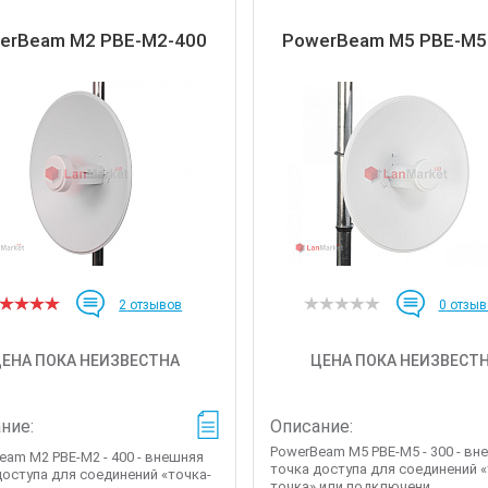
erBeam M2 PBE-M2-400
PowerBeam M5 PBE-M5
2
отзывов
0
отзыв
ЕНА ПОКА НЕИЗВЕСТНА
ЦЕНА ПОКА НЕИЗВЕСТ
ние:
Описание:
PowerBeam M5 PBE-M5 - 300 - вн
eam M2 PBE-M2 - 400 - внешняя
точка доступа для соединений «
доступа для соединений «точка-
точка» или подключени...