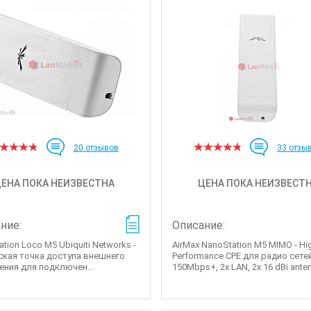
20
отзывов
33
отзы
ЕНА ПОКА НЕИЗВЕСТНА
ЦЕНА ПОКА НЕИЗВЕСТ
ние:
Описание:
tion Loco M5 Ubiquiti Networks -
AirMax NanoStation M5 MIMO - Hi
ская точка доступа внешнего
Performance CPE для радио сете
ения для подключен...
150Mbps+, 2x LAN, 2x 16 dBi anten