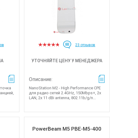
ов
23
отзывов
НА
УТОЧНЯЙТЕ ЦЕНУ У МЕНЕДЖЕРА
Описание:
 точка
NanoStation M2 - High Performance CPE
танцией,
для радио сетей 2.4GHz, 150Mbps+, 2x
LAN, 2x 11 dBi antenna, 802.11b/g/n...
PowerBeam M5 PBE-M5-400