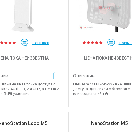
1
отзывов
1
отзыв
ЕНА ПОКА НЕИЗВЕСТНА
ЦЕНА ПОКА НЕИЗВЕСТ
ние:
Описание:
 Kit - внешняя точка доступа с
LiteBeam M LBE-M5-23 - внешння
кой 4G (LTE), 2.4 GHz, антенна 2
доступа, для связи с базовой с
 4,5 dBi усиление...
или соеденений т�...
NanoStation Loco M5
NanoStation M5