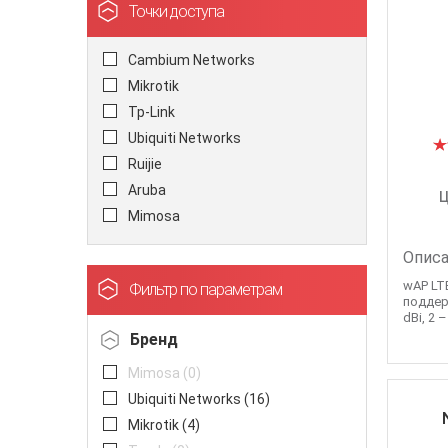
Точки доступа
Cambium Networks
Mikrotik
Tp-Link
Ubiquiti Networks
Ruijie
Aruba
Ц
Mimosa
Описа
wAP LTE
Фильтр по параметрам
поддерж
dBi, 2 –
Бренд
Mimosa (
0
)
Ubiquiti Networks (
16
)
Mikrotik (
4
)