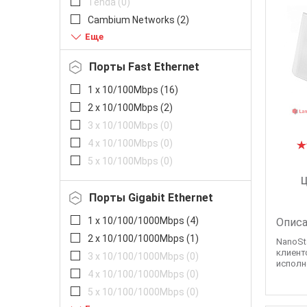
Tenda (
0
)
Cambium Networks (
2
)
TP-Link (
1
)
Zyxel (
0
)
Порты Fast Ethernet
Ruijie (
0
)
1 x 10/100Mbps (
16
)
Aruba (
0
)
2 x 10/100Mbps (
2
)
Cisco (
0
)
3 x 10/100Mbps (
0
)
4 x 10/100Mbps (
0
)
5 x 10/100Mbps (
0
)
Ц
Порты Gigabit Ethernet
1 x 10/100/1000Mbps (
4
)
Описа
2 x 10/100/1000Mbps (
1
)
NanoSta
клиент
3 x 10/100/1000Mbps (
0
)
исполн
4 x 10/100/1000Mbps (
0
)
5 x 10/100/1000Mbps (
0
)