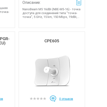
Описание:
ешняя
NanoBeam M5 16dBi (NBE-M5-16) - точка
точка-
доступа для соединений типа "точка-
точка", 5 GHz, 15 km, 150 Mbps, 19dBi,...
APGR-
CPE605
EU)
ов
0
отзывов