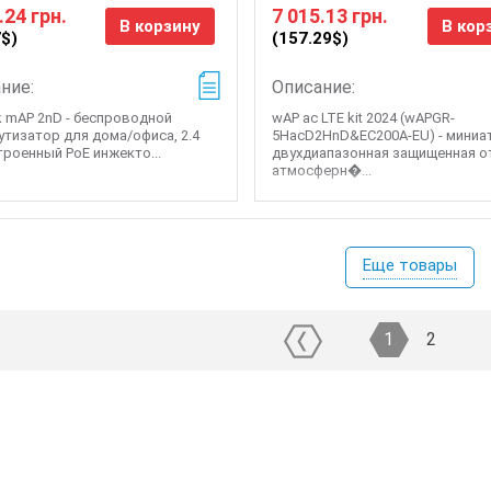
.24 грн.
7 015.13 грн.
В корзину
В кор
7$)
(157.29$)
ние:
Описание:
ik mAP 2nD - беспроводной
wAP ac LTE kit 2024 (wAPGR-
тизатор для дома/офиса, 2.4
5HacD2HnD&EC200A-EU) - мини
троенный PoE инжекто...
двухдиапазонная защищенная о
атмосферн�...
Еще товары
1
2