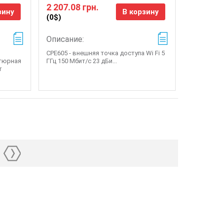
2 207.08 грн.
зину
В корзину
(0$)
Описание:
CPE605 - внешняя точка доступа Wi Fi 5
атюрная
ГГц 150 Мбит/с 23 дБи...
т