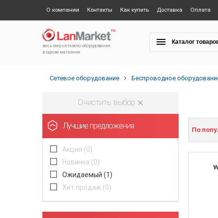
О компании
Контакты
Как купить
Доставка
Оплата
Каталог товаро
весь мир сетевого оборудования
в одном магазине
Сетевое оборудование
Беспроводное оборудовани
Очистить выбор
Лучшие предложения
По поп
Акция (
0
)
Новинка (
0
)
w
Ожидаемый (
1
)
Хит продаж (
0
)