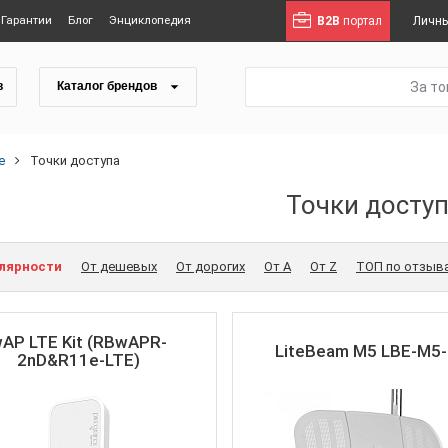
Гарантии
Блог
Энциклопедия
B2B
портал
Личны
За т
в
Каталог брендов
е
Точки доступа
Точки досту
улярности
От дешевых
От дорогих
От A
От Z
ТОП по отзыв
AP LTE Kit (RBwAPR-
LiteBeam M5 LBE-M5
2nD&R11e-LTE)