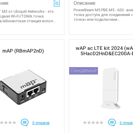
ние:
Описание:
PowerBeam M5 PBE-M5 - 620 - вн
M3 от Ubiquiti Networks - это
точка доступа для соединений «
одная Wi-Fi/TDMA точка
точка» или подключени...
а/абонентская станция испол...
wAP ac LTE kit 2024 (w
mAP (RBmAP2nD)
5HacD2HnD&EC200A-
Ожидаемый
0
отзывов
0
отзыв