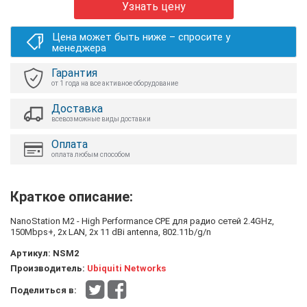
Узнать цену
Цена может быть ниже – спросите у
менеджера
Гарантия
от 1 года на все активное оборудование
Доставка
всевозможные виды доставки
Оплата
оплата любым способом
Краткое описание:
NanoStation M2 - High Performance CPE для радио сетей 2.4GHz,
150Mbps+, 2x LAN, 2x 11 dBi antenna, 802.11b/g/n
Артикул:
NSM2
Производитель:
Ubiquiti Networks
Поделиться в: