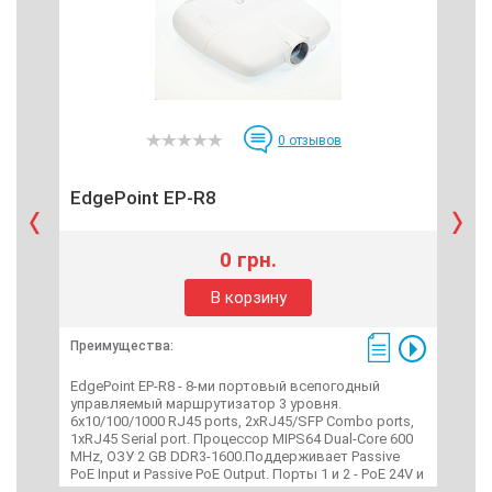
0
отзывов
EdgePoint EP-R8
Ed
0 грн.
В корзину
Преимущества:
Пре
EdgePoint EP-R8 - 8-ми портовый всепогодный
Edg
управляемый маршрутизатор 3 уровня.
упр
6x10/100/1000 RJ45 ports, 2хRJ45/SFP Combo ports,
16x1
1xRJ45 Serial port. Процессор MIPS64 Dual-Core 600
port
MHz, ОЗУ 2 GB DDR3-1600.Поддерживает Passive
ком
PoE Input и Passive PoE Output. Порты 1 и 2 - PoE 24V и
про
PoE 54V. Порты с 3 по 7 - PoE 24V.
PoE+