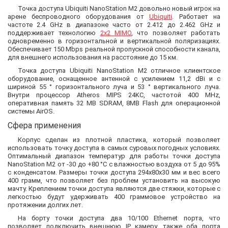
Точка доступа Ubiquiti
NanoStation M2
довольно новый игрок на
арене беспроводного оборудования от
Ubiquiti
. Работает на
частоте 2.4 GHz в диапазоне часто от 2.412 до 2.462 GHz и
поддерживает технологию
2х2 MIMO
, что позволяет работать
одновременно в горизонтальной и вертикальной поляризациях.
Обеспечивает 150 Mbps реальной пропускной способности канала,
для внешнего использования на расстояние до 15 км.
Точка доступа Ubiquiti NanoStation M2 отличное клиентское
оборудование, оснащенное антенной с усилением 11,2 dBi и с
шириной 55 ° горизонтального луча и 53 ° вертикального луча.
Внутри процессор Atheros MIPS 24KC, частотой 400 MHz,
оперативная память 32 МB SDRAM, 8MB Flash для операционной
системы AirOS.
Сфера применения
Корпус сделан из плотной пластика, который позволяет
использовать точку доступа в самых суровых погодных условиях.
Оптимальный диапазон температур для работы точки доступа
NanoStation M2 от -30 до +80 °C с влажностью воздуха от 5 до 95%
с конденсатом. Размеры точки доступа 294х80х30 мм и вес всего
400 грамм, что позволяет без проблем установить на высокую
мачту. Креплением точки доступа являются две стяжки, которые с
легкостью будут удерживать 400 граммовое устройство на
протяжении долгих лет.
На борту точки доступа два 10/100 Ethernet порта, что
позволяет подключить внешнюю IP камеру, также оба порта