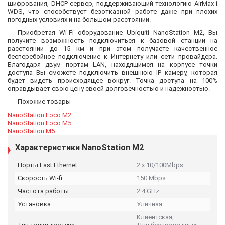
шифрования, DHCP сервер, поддерживающий технологию AirMax i
WDS, что способствует безотказной работе даже при плохих
погодных условиях и на большом расстоянии.
Приобретая Wi-Fi оборудование Ubiquiti NanoStation M2, Вы
получите возможность подключиться к базовой станции на
расстоянии до 15 км и при этом получаете качественное
бесперебойное подключение к Интернету или сети провайдера.
Благодаря двум портам LAN, находящимся на корпусе точки
доступа Вы сможете подключить внешнюю IP камеру, которая
будет видеть происходящее вокруг. Точка доступа на 100%
оправдывает свою цену своей долговечностью и надежностью.
Похожие товары
NanoStation Loco M2
NanoStation Loco M5
NanoStation M5
Характеристики NanoStation M2
Порты Fast Ethernet:
2 x 10/100Mbps
Скорость Wi-fi:
150 Mbps
Частота работы:
2.4 GHz
Установка:
Уличная
Клиентская,