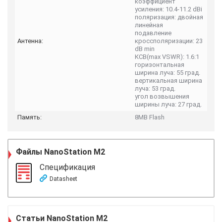
коэффициент
усиления: 10.4-11.2 dBi
поляризация: двойная
линейная
подавление
Антенна:
кроссполяризации: 23
dB min
КСВ(max VSWR): 1.6:1
горизонтальная
ширина луча: 55 град.
вертикальная ширина
луча: 53 град.
угол возвышения
ширины луча: 27 град.
Память:
8MB Flash
Файлы
NanoStation M2
Спецификация
Datasheet
Статьи NanoStation M2