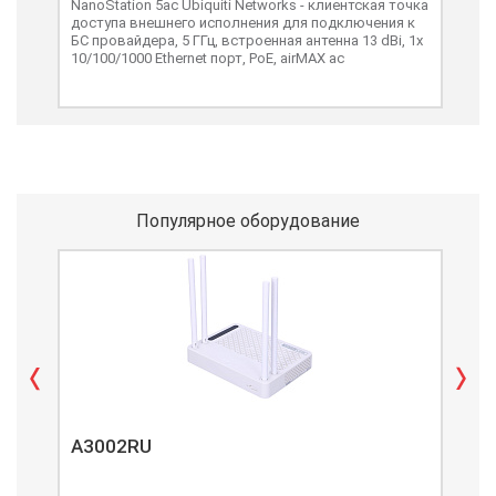
NanoStation 5ac Ubiquiti Networks - клиентская точка
доступа внешнего исполнения для подключения к
БС провайдера, 5 ГГц, встроенная антенна 13 dBi, 1х
10/100/1000 Ethernet порт, PoE, airMAX ac
Популярное оборудование
A3002RU
A3