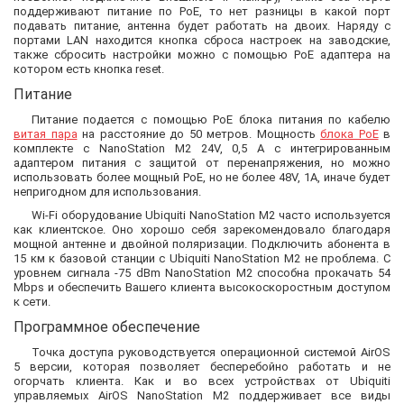
поддерживают питание по PoE, то нет разницы в какой порт
подавать питание, антенна будет работать на двоих. Наряду с
портами LAN находится кнопка сброса настроек на заводские,
также сбросить настройки можно с помощью PoE адаптера на
котором есть кнопка reset.
Питание
Питание подается с помощью PoE блока питания по кабелю
витая пара
на расстояние до 50 метров. Мощность
блока PoE
в
комплекте с NanoStation M2 24V, 0,5 А с интегрированным
адаптером питания с защитой от перенапряжения, но можно
использовать более мощный PoE, но не более 48V, 1А, иначе будет
непригодном для использования.
Wi-Fi оборудование Ubiquiti NanoStation M2 часто используется
как клиентское. Оно хорошо себя зарекомендовало благодаря
мощной антенне и двойной поляризации. Подключить абонента в
15 км к базовой станции с Ubiquiti NanoStation M2 не проблема. С
уровнем сигнала -75 dBm NanoStation M2 способна прокачать 54
Mbps и обеспечить Вашего клиента высокоскоростным доступом
к сети.
Программное обеспечение
Точка доступа руководствуется операционной системой AirOS
5 версии, которая позволяет бесперебойно работать и не
огорчать клиента. Как и во всех устройствах от Ubiquiti
управляемых AirOS NanoStation M2 поддерживает все виды