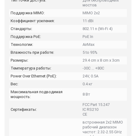
Тип точки доступа:
Для беспроводных
мостов
Поддержка MIMO:
MIMO 2x2
Коэффициент усиления:
11 dBi
Стандарты:
802.11 n (Wi-Fi 4)
Поддержка PoE:
PoE In
Технологии:
AirMax
Влажность при работе:
5 to 95%
Размеры:
29.4 cm x 8 cm x 3cm
Температура работы:
-30C ... +80C
Power Over Ethernet (PoE):
24V, 0.5A
Вес:
0.4 кг
Максимальная подводимая
8 Вт
мощность:
FCC Part 15.247
Сертификаты:
IC RS210
CE
встроенная 2x2 MIMO
рабочий диапазон
частот: 2.32-2.55 GHz