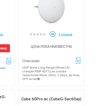
ов
0
отзывов
ЦЕНА ПОКА НЕИЗВЕСТНА
зину
Описание:
UISP Wave Long-Range (Wave-LR) -
няя/
станция PtMP 60 ГГц на основе
технологии Wave, 5GHz, 2 Gbps, до 8 км,
GPS антен�...
eG-
Cube 60Pro ac (CubeG-5ac60ay)