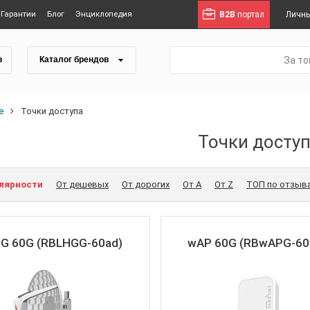
Гарантии
Блог
Энциклопедия
B2B
портал
Личны
За т
в
Каталог брендов
е
Точки доступа
Точки досту
улярности
От дешевых
От дорогих
От A
От Z
ТОП по отзыв
G 60G (RBLHGG-60ad)
wAP 60G (RBwAPG-60