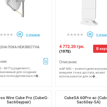
0
отзывов
0
отзыв
4 772.20 грн.
ЕНА ПОКА НЕИЗВЕСТНА
В кор
(107$)
ние:
Описание:
 - 60 ГГц радиомост,
wAP 60G – всепогодняя внутрен
значенный для создания
внешняя точка доступа, может
тных полнодуплексных л�...
использоватся для со�...
ess Wire Cube Pro (CubeG-
CubeSA 60Pro ac (Cub
5ac60aypair)
5ac60ay-SA)