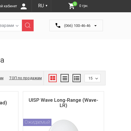
0
RU
0 грн.
й кабинет
▼
оварами
(066) 100-46-46
па
ам
ТОП по продажам
15
UISP Wave Long-Range (Wave-
ad)
LR)
Ожидаемый