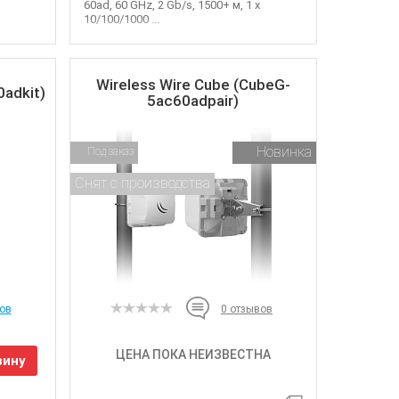
60ad, 60 GHz, 2 Gb/s, 1500+ м, 1 х
10/100/1000 ...
Wireless Wire Cube (CubeG-
0adkit)
5ac60adpair)
Новинка
Под заказ
Снят с производства
ов
0
отзывов
ЦЕНА ПОКА НЕИЗВЕСТНА
зину