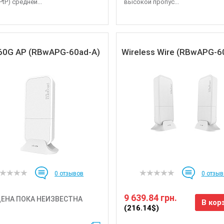
PtP) средней...
высокой пропус...
60G AP (RBwAPG-60ad-A)
Wireless Wire (RBwAPG-6
0
отзывов
0
отзыв
9 639.84 грн.
ЕНА ПОКА НЕИЗВЕСТНА
В кор
(216.14$)