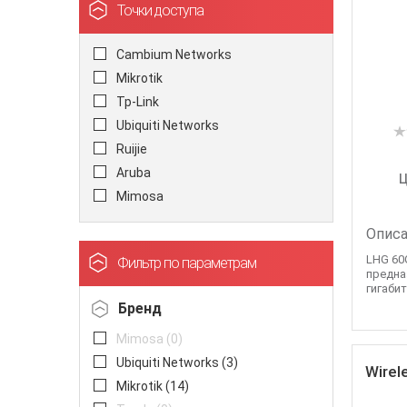
Точки доступа
Cambium Networks
Mikrotik
Tp-Link
Ubiquiti Networks
Ruijie
Aruba
Ц
Mimosa
Описа
LHG 60G
Фильтр по параметрам
предна
гигаби
Бренд
Mimosa (
0
)
Ubiquiti Networks (
3
)
Wirel
Mikrotik (
14
)