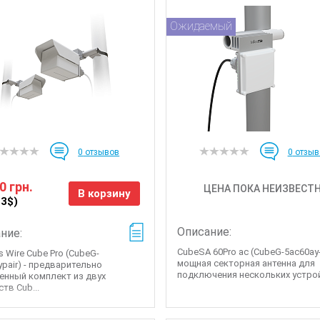
Ожидаемый
0
отзывов
0
отзыв
0 грн.
ЦЕНА ПОКА НЕИЗВЕСТ
В корзину
13$)
Описание:
ние:
CubeSA 60Pro ac (CubeG-5ac60ay-
s Wire Cube Pro (CubeG-
мощная секторная антенна для
ypair) - предварительно
подключения нескольких устрой
енный комплект из двух
тв Cub...