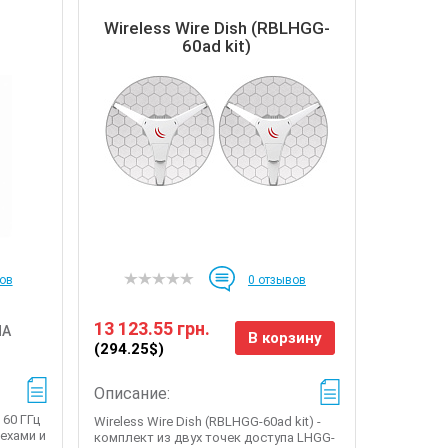
Wireless Wire Dish (RBLHGG-
60ad kit)
ов
0
отзывов
13 123.55 грн.
НА
В корзину
(294.25$)
Описание:
 60 ГГц
Wireless Wire Dish (RBLHGG-60ad kit) -
ехами и
комплект из двух точек доступа LHGG-