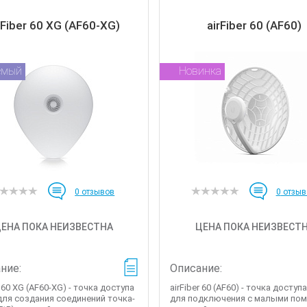
rFiber 60 XG (AF60-XG)
airFiber 60 (AF60)
емый
Новинка
0
отзывов
0
отзыв
ЕНА ПОКА НЕИЗВЕСТНА
ЦЕНА ПОКА НЕИЗВЕСТ
ние:
Описание:
r 60 XG (AF60-XG) - точка доступа
airFiber 60 (AF60) - точка доступа
 для создания соединений точка-
для подключения с малыми пом