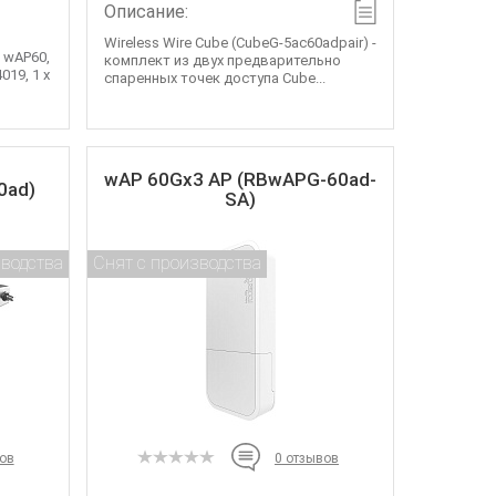
Описание:
Wireless Wire Cube (CubeG-5ac60adpair) -
 wAP60,
комплект из двух предварительно
019, 1 x
спаренных точек доступа Cube...
wAP 60Gx3 AP (RBwAPG-60ad-
0ad)
SA)
зводства
Снят с производства
ов
0
отзывов