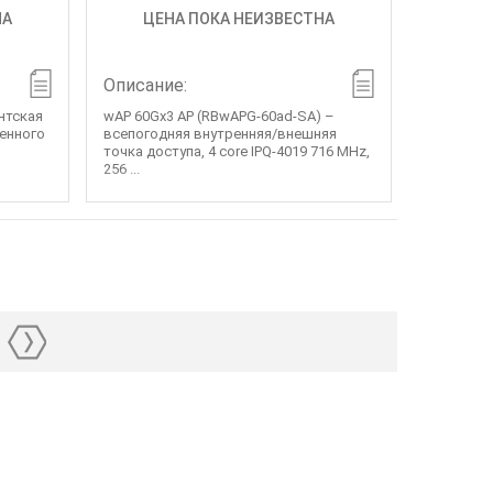
НА
ЦЕНА ПОКА НЕИЗВЕСТНА
Описание:
ентская
wAP 60Gx3 AP (RBwAPG-60ad-SA) –
щенного
всепогодняя внутренняя/внешняя
точка доступа, 4 core IPQ-4019 716 MHz,
256 ...