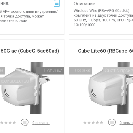
ние:
Описание:
Wireless Wire (RBwAPG-60adkit) -
G AP– всепогодняя внутренняя/
комплект из двух точек доступа
я точка доступа, может
60 GHz, 1 Gbps, 100+ m, CPU IPQ-4
оватся в каче...
10/100/1000...
 60G ac (CubeG-5ac60ad)
Cube Lite60 (RBCube-6
Новинка
Снят с прои
аз
Под заказ
 производства
0
отзывов
0
отзыв