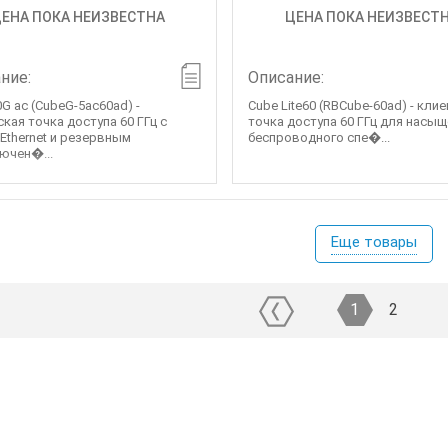
ЕНА ПОКА НЕИЗВЕСТНА
ЦЕНА ПОКА НЕИЗВЕСТ
ние:
Описание:
G ac (CubeG-5ac60ad) -
Cube Lite60 (RBCube-60ad) - кли
кая точка доступа 60 ГГц с
точка доступа 60 ГГц для насы
 Ethernet и резервным
беспроводного спе�...
ючен�...
Еще товары
1
2