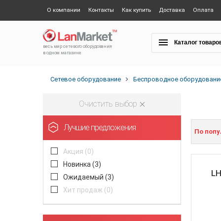
О компании
Контакты
Как купить
Доставка
Оплата
Каталог товаро
весь мир сетевого оборудования
в одном магазине
Сетевое оборудование
Беспроводное оборудовани
Очистить выбор
Лучшие предложения
По поп
Акция (
0
)
Новинка (
3
)
LH
Ожидаемый (
3
)
Хит продаж (
0
)