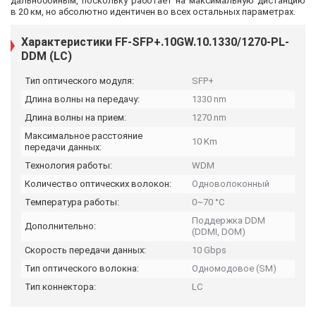
дальнобойным, поскольку работает на максимальную дистанцию
в 20 км, но абсолютно идентичен во всех остальных параметрах.
Характеристики FF-SFP+.10GW.10.1330/1270-PL-
DDM (LC)
Тип оптического модуля:
SFP+
Длина волны на передачу:
1330 nm
Длина волны на прием:
1270 nm
Максимальное расстояние
10 Km
передачи данных:
Технология работы:
WDM
Количество оптических волокон:
Одноволоконный
Температура работы:
0~70 °C
Поддержка DDM
Дополнительно:
(DDMI, DOM)
Скорость передачи данных:
10 Gbps
Тип оптического волокна:
Одномодовое (SM)
Тип коннектора:
LC