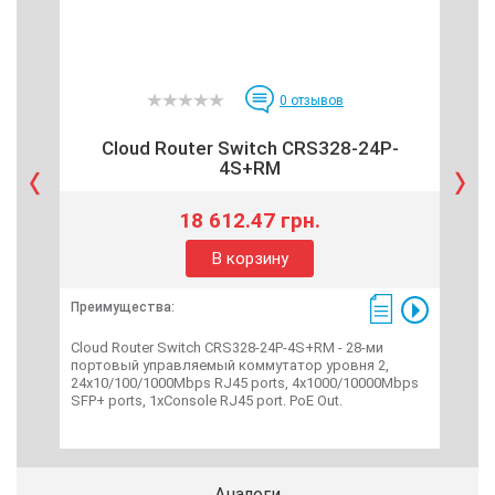
0
отзывов
Cloud Router Switch CRS328-24P-
Edg
4S+RM
18 612.47 грн.
В корзину
Преимущества:
Пре
Cloud Router Switch CRS328-24P-4S+RM - 28-ми
Edge
портовый управляемый коммутатор уровня 2,
упр
24x10/100/1000Mbps RJ45 ports, 4x1000/10000Mbps
1x10
SFP+ ports, 1xConsole RJ45 port. PoE Out.
MIPS
пит
Аналоги