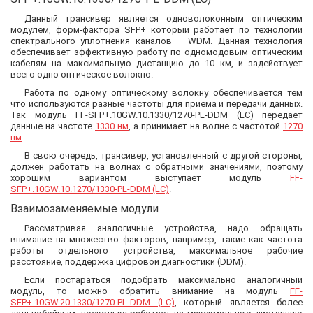
Данный трансивер является одноволоконным оптическим
модулем, форм-фактора SFP+ который работает по технологии
спектрального уплотнения каналов – WDM. Данная технология
обеспечивает эффективную работу по одномодовым оптическим
кабелям на максимальную дистанцию до 10 км, и задействует
всего одно оптическое волокно.
Работа по одному оптическому волокну обеспечивается тем
что используются разные частоты для приема и передачи данных.
Так модуль FF-SFP+.10GW.10.1330/1270-PL-DDM (LC) передает
данные на частоте
1330 нм
, а принимает на волне с частотой
1270
нм
.
В свою очередь, трансивер, установленный с другой стороны,
должен работать на волнах с обратными значениями, поэтому
хорошим вариантом выступает модуль
FF-
SFP+.10GW.10.1270/1330-PL-DDM (LC)
.
Взаимозаменяемые модули
Рассматривая аналогичные устройства, надо обращать
внимание на множество факторов, например, такие как частота
работы отдельного устройства, максимальное рабочие
расстояние, поддержка цифровой диагностики (DDM).
Если постараться подобрать максимально аналогичный
модуль, то можно обратить внимание на модуль
FF-
SFP+.10GW.20.1330/1270-PL-DDM (LC)
, который является более