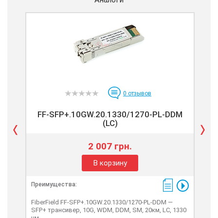
0
отзывов
FF-SFP+.10GW.20.1330/1270-PL-DDM
F
(LC)
2 007 грн.
В корзину
Преимущества:
Пре
FiberField FF-SFP+.10GW.20.1330/1270-PL-DDM —
Fibe
SFP+ трансивер, 10G, WDM, DDM, SM, 20км, LC, 1330
SFP
нм
нм