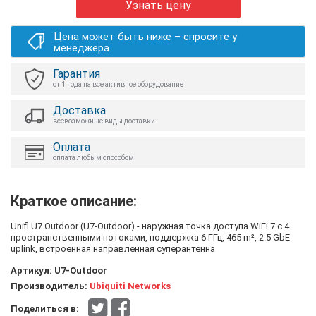
Узнать цену
Цена может быть ниже – спросите у
менеджера
Гарантия
от 1 года на все активное оборудование
Доставка
всевозможные виды доставки
Оплата
оплата любым способом
Краткое описание:
Unifi U7 Outdoor (U7-Outdoor) - наружная точка доступа WiFi 7 с 4
пространственными потоками, поддержка 6 ГГц, 465 m², 2.5 GbE
uplink, встроенная направленная суперантенна
Артикул:
U7-Outdoor
Производитель:
Ubiquiti Networks
Поделиться в: