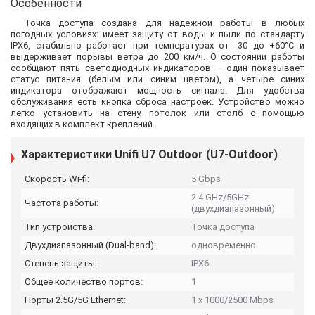
Особенности
Точка доступа создана для надежной работы в любых
погодных условиях: имеет защиту от воды и пыли по стандарту
IPX6, стабильно работает при температурах от -30 до +60°C и
выдерживает порывы ветра до 200 км/ч. О состоянии работы
сообщают пять светодиодных индикаторов – один показывает
статус питания (белым или синим цветом), а четыре синих
индикатора отображают мощность сигнала. Для удобства
обслуживания есть кнопка сброса настроек. Устройство можно
легко установить на стену, потолок или столб с помощью
входящих в комплект креплений.
Характеристики Unifi U7 Outdoor (U7-Outdoor)
Скорость Wi-fi:
5 Gbps
2.4 GHz/5GHz
Частота работы:
(двухдиапазонный)
Тип устройства:
Точка доступа
Двухдиапазонный (Dual-band):
одновременно
Степень защиты:
IPX6
Общее количество портов:
1
Порты 2.5G/5G Ethernet:
1 x 1000/2500 Mbps