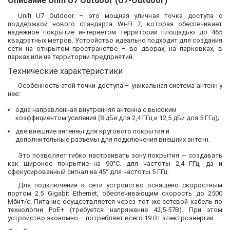
Описание Unifi U7 Outdoor (U7-Outdoor)
Unifi U7 Outdoor – это мощная уличная точка доступа с
поддержкой нового стандарта Wi-Fi 7, которая обеспечивает
надежное покрытие интернетом территории площадью до 465
квадратных метров. Устройство идеально подходит для создания
сети на открытом пространстве – во дворах, на парковках, в
парках или на территории предприятий.
Технические характеристики
Особенность этой точки доступа – уникальная система антенн у
нее:
одна направленная внутренняя антенна с высоким
коэффициентом усиления (8 дБи для 2,4 ГГц и 12,5 дБи для 5 ГГц);
две внешние антенны для кругового покрытия и
дополнительные разъемы для подключения внешних антенн.
Это позволяет гибко настраивать зону покрытия – создавать
как широкое покрытие на 90°С. для частоты 2,4 ГГц, да и
сфокусированный сигнал на 45° для частоты 5 ГГц.
Для подключения к сети устройство оснащено скоростным
портом 2.5 Gigabit Ethernet, обеспечивающим скорость до 2500
Мбит/с. Питание осуществляется через тот же сетевой кабель по
технологии PoE+ (требуется напряжение 42,5-57В). При этом
устройство экономно – потребляет всего 19 Вт электроэнергии.