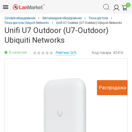
0
Сетевое оборудование
Беспроводное оборудование
Точки доступа
Точки доступа Ubiquiti Networks
Unifi U7 Outdoor (U7-Outdoor) Ubiquiti Networks
Unifi U7 Outdoor (U7-Outdoor)
Ubiquiti Networks
В наличии
Рейтинг 0/5
Код товара:
42418
Ожидаемый
Распродажа