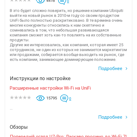
4416
0
В это будет сложно поверить, но решение компании Ubiquiti
выйти на новый рынок в 2010-м году со своим продуктом
UniFi было полностью раскритиковано. В те времена очень
многие конкуренты относились к нам скептично и
сомневались в том, что небольшая развивающаяся
компания сможет хоть как-то повлиять на их собственные
продукты.
Другие же интересовались, как компания, которая имеет 25
сотрудников, ни один из которых не занимается маркетингом
или продажами, собирается вообще выходить на рынок, где
есть компании, занимающее доминирующее положение.
Подробнее
Инструкции по настройке
Расширенные настройки Wi-Fi на UniFi
15795
0
...
Подробнее
Обзоры
Попередній огляд U7-Pro: Ласкаво просимо до Wi-Fi 7!