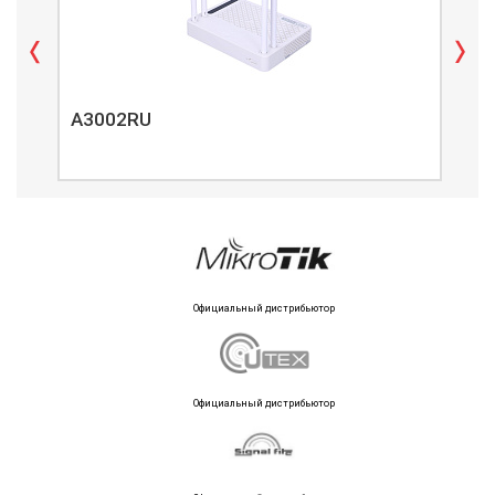
A3002RU
A3
Официальный дистрибьютор
Официальный дистрибьютор