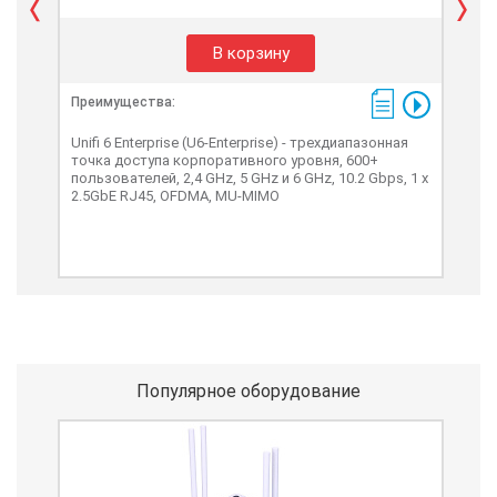
В корзину
Преимущества:
Пре
Unifi 6 Enterprise (U6-Enterprise) - трехдиапазонная
UniF
точка доступа корпоративного уровня, 600+
точ
пользователей, 2,4 GHz, 5 GHz и 6 GHz, 10.2 Gbps, 1 х
чет
2.5GbE RJ45, OFDMA, MU-MIMO
Gbp
Популярное оборудование