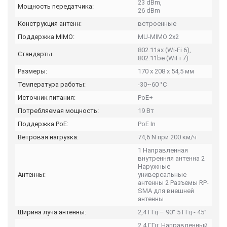
23 dBm,
Мощность передатчика:
26 dBm
Конструкция антенн:
встроенные
Поддержка MIMO:
MU-MIMO 2x2
802.11ax (Wi-Fi 6),
Стандарты:
802.11be (WiFi 7)
Размеры:
170 x 208 x 54,5 мм
Температура работы:
-30~60 °C
Источник питания:
PoE+
Потребляемая мощность:
19 Вт
Поддержка PoE:
PoE In
Ветровая нагрузка:
74,6 N при 200 км/ч
1 Направленная
внутренняя антенна 2
Наружные
Антенны:
универсальные
антенны 2 Разъемы RP-
SMA для внешней
антенны
Ширина луча антенны:
2,4 ГГц – 90° 5 ГГц - 45°
2,4 ГГц: Направленный