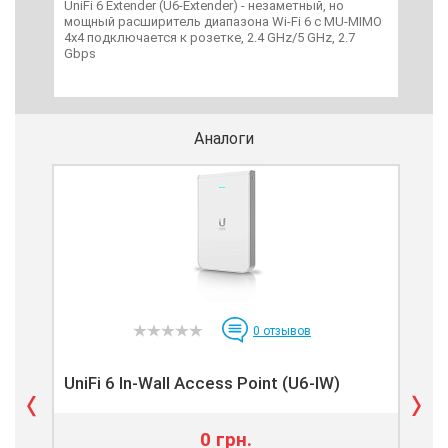
UniFi 6 Extender (U6-Extender) - незаметный, но
UniF
мощный расширитель диапазона Wi-Fi 6 с MU-MIMO
6, 5
4x4 подключается к розетке, 2.4 GHz/5 GHz, 2.7
MIMO
Gbps
Аналоги
0
отзывов
UniFi 6 In-Wall Access Point (U6-IW)
Uni
0 грн.