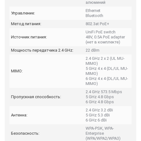
алюминий
Ethernet
Управление:
Bluetooth
Метод питания:
802.3at PoE+
UniFi PoE switch
Источник питания:
48V, 0.5A PoE adapter
(нет в комплекте)
Мощность передатчика 2.4 GHz:
22 dBm
2.4 GHz 2 x 2 (UL MU-
MIMO)
5 GHz 4 x 4 (DL/UL MU-
MIMO:
MIMO)
6 GHz 4 x 4 (DL/UL MU-
MIMO)
2.4 GHz 573.5 Mbps
Пропускная способность:
5 GHz 4.8 Gbps
6 GHz 4.8 Gbps
2.4 GHz 3.2 dBi
Антенна:
5 GHz 5.3 dBi
6 GHz 6 dBi
WPA-PSK, WPA-
Безопасность:
Enterprise
(WPA/WPA2/WPA3)