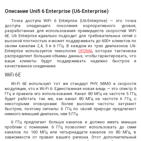
Описание Unifi 6 Enterprise (U6-Enterprise)
Точка доступа WiFi 6 Enterprise (U6-Enterprise) — это точка
доступа следующего поколения корпоративного уровня,
разработанная для использования преимуществ скоростей WiFi
6E. U6 Enterprise идеально подходит для требовательных сетей с
высокой плотностью и может поддерживать до 600+ клиентов по
своим каналам 2,4, 5 и 6 ГГц. В каждом из трех диапазонов U6-
Enterprise используется технология
OFDMA
, которая тактически
распределяет большие объемы данных, чтобы гарантировать, что
ваши клиенты будут поддерживать надежно быстрое и
качественное соединение.
WiFi 6E
Wi-Fi 6E использует тот же стандарт PHY, MIMO и скорости
модуляции, что и Wi-Fi 6. Единственная новая вещь — это спектр 6
ГГц и правила его использования. Канал 80 МГц на частоте 5 ГГц
будет работать так же, как канал 80 МГц на частоте 6 ГГц, с
некоторыми оговорками: более высокие частоты затухают
быстрее, поэтому сигналы 6 ГГц по своей природе предлагают
немного меньший диапазон, чем 5 ГГц.
6 ГГц предлагает больше каналов и должно иметь меньше
проблем с помехами. 6 ГГц позволяет использовать до семи
каналов по 160 МГц или четырнадцати каналов по 80 МГц, в
зависимости от правил вашего региона. Этот дополнительный