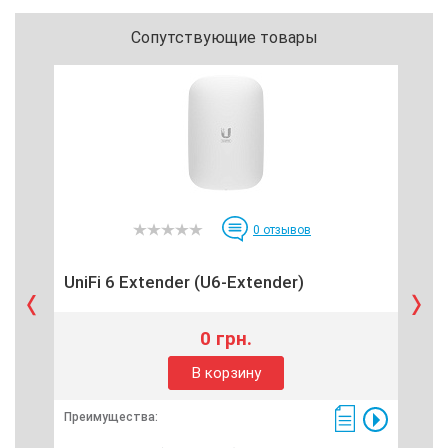
Сопутствующие товары
0
отзывов
UniFi 6 Extender (U6-Extender)
Uni
0 грн.
В корзину
Преимущества:
Пре