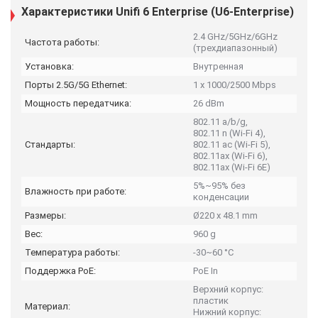
Характеристики Unifi 6 Enterprise (U6-Enterprise)
2.4 GHz/5GHz/6GHz
Частота работы:
(трехдиапазонный)
Установка:
Внутренная
Порты 2.5G/5G Ethernet:
1 x 1000/2500 Mbps
Мощность передатчика:
26 dBm
802.11 a/b/g,
802.11 n (Wi-Fi 4),
Стандарты:
802.11 ac (Wi-Fi 5),
802.11ax (Wi-Fi 6),
802.11ax (Wi-Fi 6E)
5%~95% без
Влажность при работе:
конденсации
Размеры:
Ø220 x 48.1 mm
Вес:
960 g
Температура работы:
-30~60 °C
Поддержка PoE:
PoE In
Верхний корпус:
пластик
Материал:
Нижний корпус: