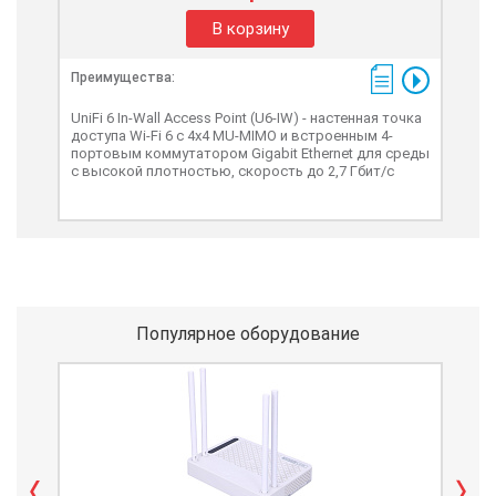
В корзину
Преимущества:
Пре
UniFi 6 In-Wall Access Point (U6-IW) - настенная точка
UniF
доступа Wi-Fi 6 с 4x4 MU-MIMO и встроенным 4-
кото
портовым коммутатором Gigabit Ethernet для среды
ГГц 
с высокой плотностью, скорость до 2,7 Гбит/с
Ethe
Популярное оборудование