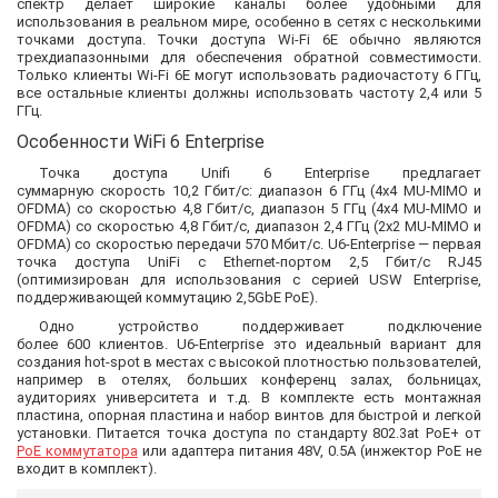
спектр делает широкие каналы более удобными для
использования в реальном мире, особенно в сетях с несколькими
точками доступа. Точки доступа Wi-Fi 6E обычно являются
трехдиапазонными для обеспечения обратной совместимости.
Только клиенты Wi-Fi 6E могут использовать радиочастоту 6 ГГц,
все остальные клиенты должны использовать частоту 2,4 или 5
ГГц.
Особенности WiFi 6 Enterprise
Точка доступа Unifi 6 Enterprise предлагает
суммарную скорость 10,2 Гбит/с: диапазон 6 ГГц (4x4 MU-MIMO и
OFDMA) со скоростью 4,8 Гбит/с, диапазон 5 ГГц (4x4 MU-MIMO и
OFDMA) со скоростью 4,8 Гбит/с, диапазон 2,4 ГГц (2x2 MU-MIMO и
OFDMA) со скоростью передачи 570 Мбит/с. U6-Enterprise — первая
точка доступа UniFi с Ethernet-портом 2,5 Гбит/с RJ45
(оптимизирован для использования с серией USW Enterprise,
поддерживающей коммутацию 2,5GbE PoE).
Одно устройство поддерживает подключение
более 600 клиентов. U6-Enterprise это идеальный вариант для
создания hot-spot в местах с высокой плотностью пользователей,
например в отелях, больших конференц залах, больницах,
аудиториях университета и т.д. В комплекте есть монтажная
пластина, опорная пластина и набор винтов для быстрой и легкой
установки. Питается точка доступа по стандарту 802.3at PoE+ от
PoE
коммутатора
или адаптера питания 48V, 0.5A (инжектор PoE не
входит в комплект).