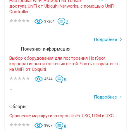
Настройка Wi-Fi HotSpot на точках
доступа UniFi от Ubiquiti Networks, с помощью UniFi
Controller
37264
2
...
Подробнее
Полезная информация
Выбор оборудования для построения HotSpot,
корпоративных и гостевых сетей. Часть вторая: сеть
на UniFi от Ubiquiti
4244
0
...
Подробнее
Обзоры
Сравнение маршрутизаторов UniFi: USG, UDM и UXG
3967
0