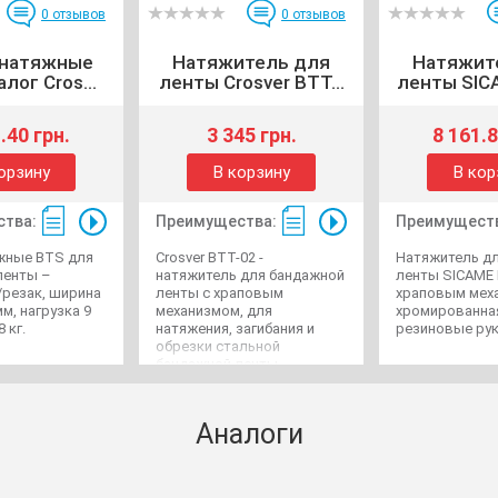
0
отзывов
0
отзывов
натяжные
Натяжитель для
Натяжит
лог Cros...
ленты Crosver BTT...
ленты SICA
.40 грн.
3 345 грн.
8 161.8
орзину
В корзину
В кор
тва:
Преимущества:
Преимущест
жные BTS для
Crosver BTT-02 -
Натяжитель д
ленты –
натяжитель для бандажной
ленты SICAME 
/резак, ширина
ленты с храповым
храповым мех
м, нагрузка 9
механизмом, для
хромированная
8 кг.
натяжения, загибания и
резиновые рук
обрезки стальной
бандажной ленты
Аналоги