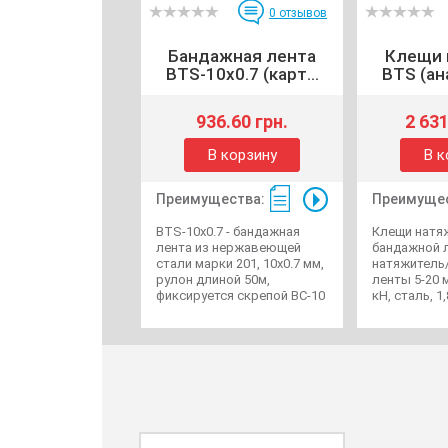
0
отзывов
Бандажная лента
Клещи 
BTS-10x0.7 (карт...
BTS (ана
936.60 грн.
2 631
В корзину
В к
Преимущества:
Преимущес
BTS-10x0.7 - бандажная
Клещи натя
лента из нержавеющей
бандажной 
стали марки 201, 10х0.7 мм,
натяжитель
рулон длиной 50м,
ленты 5-20 м
фиксируется скрепой BC-10
кН, сталь, 1,