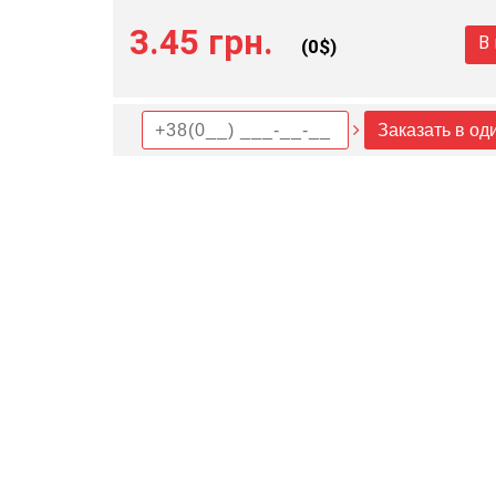
3.45 грн.
В
(
0
$)
Заказать в од