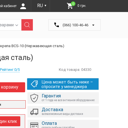
0
RU
0 грн.
й кабинет
▼
оварами
(066) 100-46-46
Скрепа BCS-10 (Нержавеющая сталь)
ая сталь)
Рейтинг 0/5
Код товара:
04330
Цена может быть ниже –
спросите у менеджера
 корзину
Гарантия
от 1 года на все активное оборудование
н
Доставка
всевозможные виды доставки
дин клик
Оплата
оплата любым способом