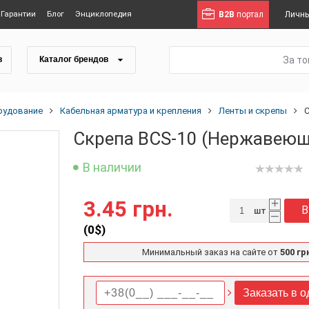
Гарантии
Блог
Энциклопедия
B2B
портал
Личны
За т
в
Каталог брендов
рудование
Кабельная арматура и крепления
Ленты и скрепы
Скрепа BCS-10 (Нержавеющ
В наличии
+
3.45 грн.
В
шт
–
(
0
$)
Минимальный заказ на сайте от
500 гр
Заказать в о