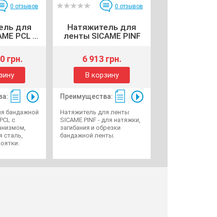
0
отзывов
0
отзывов
ель для
Натяжитель для
ME PCL ...
ленты SICAME PINF
0 грн.
6 913 грн.
зину
В корзину
ва:
Преимущества:
ля бандажной
Натяжитель для ленты
PCL с
SICAME PINF - для натяжки,
анизмом,
загибания и обрезки
 сталь,
бандажной ленты.
оятки.