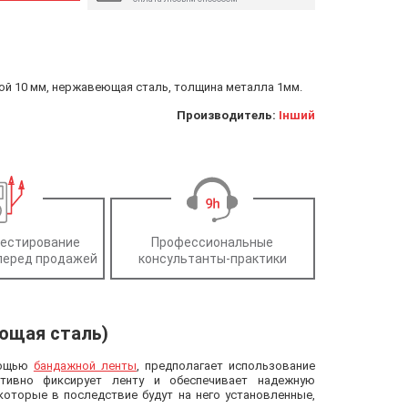
ой 10 мм, нержавеющая сталь, толщина металла 1мм.
Производитель:
Інший
тестирование
Профессиональные
перед продажей
консультанты-практики
ющая сталь)
мощью
бандажной ленты
, предполагает использование
ктивно фиксирует ленту и обеспечивает надежную
которые в последствие будут на него установленные,