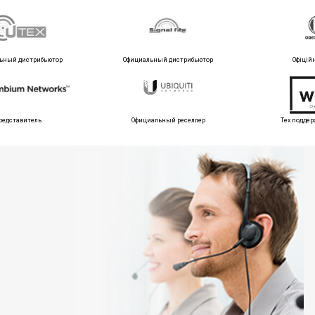
ьный дистрибьютор
Официальный дистрибьютор
Офіцій
редставитель
Официальный реселлер
Тех поддер