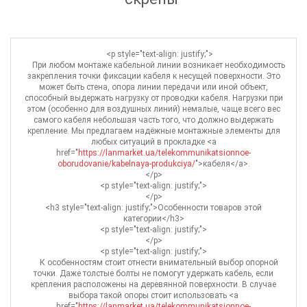
<p style="text-align: justify;">
При любом монтаже кабельной линии возникает необходимость
закрепления точки фиксации кабеля к несущей поверхности. Это
может быть стена, опора линии передачи или иной объект,
способный выдержать нагрузку от проводки кабеля. Нагрузки при
этом (особенно для воздушных линий) немалые, чаще всего вес
самого кабеля небольшая часть того, что должно выдержать
крепление. Мы предлагаем надёжные монтажные элементы для
любых ситуаций в прокладке <a
href="
https://lanmarket.ua/telekommunikatsionnoe-
oborudovanie/kabelnaya-produkciya/
">кабеля</a>.
</p>
<p style="text-align: justify;">
</p>
<h3 style="text-align: justify;">Особенности товаров этой
категории</h3>
<p style="text-align: justify;">
</p>
<p style="text-align: justify;">
К особенностям стоит отнести внимательный выбор опорной
точки. Даже толстые болты не помогут удержать кабель, если
крепления расположены на деревянной поверхности. В случае
выбора такой опоры стоит использовать <a
href="
https://lanmarket.ua/telekommunikatsionnoe-