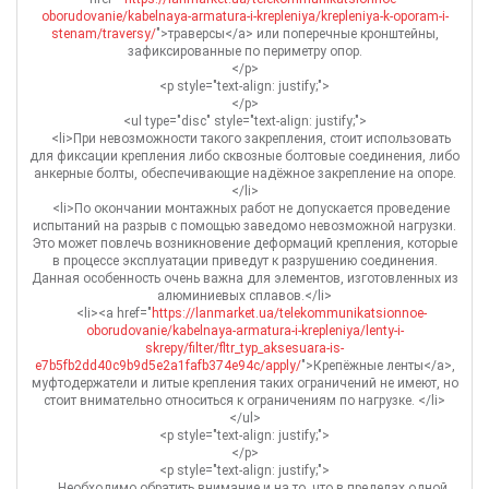
oborudovanie/kabelnaya-armatura-i-krepleniya/krepleniya-k-oporam-i-
stenam/traversy/
">траверсы</a> или поперечные кронштейны,
зафиксированные по периметру опор.
</p>
<p style="text-align: justify;">
</p>
<ul type="disc" style="text-align: justify;">
<li>При невозможности такого закрепления, стоит использовать
для фиксации крепления либо сквозные болтовые соединения, либо
анкерные болты, обеспечивающие надёжное закрепление на опоре.
</li>
<li>По окончании монтажных работ не допускается проведение
испытаний на разрыв с помощью заведомо невозможной нагрузки.
Это может повлечь возникновение деформаций крепления, которые
в процессе эксплуатации приведут к разрушению соединения.
Данная особенность очень важна для элементов, изготовленных из
алюминиевых сплавов.</li>
<li><a href="
https://lanmarket.ua/telekommunikatsionnoe-
oborudovanie/kabelnaya-armatura-i-krepleniya/lenty-i-
skrepy/filter/fltr_typ_aksesuara-is-
e7b5fb2dd40c9b9d5e2a1fafb374e94c/apply/
">Крепёжные ленты</a>,
муфтодержатели и литые крепления таких ограничений не имеют, но
стоит внимательно относиться к ограничениям по нагрузке. </li>
</ul>
<p style="text-align: justify;">
</p>
<p style="text-align: justify;">
Необходимо обратить внимание и на то, что в пределах одной