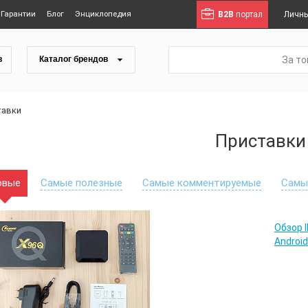
Гарантии
Блог
Энциклопедия
B2B
портал
Личны
За т
в
Каталог брендов
тавки
Приставки
овые
Самые полезные
Самые комментируемые
Самы
Обзор 
Android