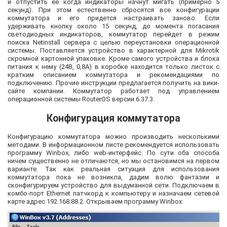
и отпустить ее когда индикаторы начнут мигать (примерно 5
секунд). При этом естественно сбросятся все конфигурации
коммутатора и его придется настраивать заново. Если
удерживать кнопку около 15 секунд, до момента погасания
светодиодных индикаторов, коммутатор перейдет в режим
поиска Netinstall сервера с целью переустановки операционной
системы. Поставляется устройство в характерной для Mikrotik
скромной картонной упаковке. Кроме самого устройства и блока
питания к нему (24В, 0,8А) в коробке находится только листок с
кратким описанием коммутатора и рекомендациями по
подключению. Прочие инструкции предлагается получить на вики-
сайте компании. Коммутатор работает под управлением
операционной системы RouterOS версии 6.37.3.
Конфигурация коммутатора
Конфигурацию коммутатора можно производить несколькими
методами. В информационном листе рекомендуется использовать
программу Winbox, либо web-интерфейс. По сути оба способа
ничем существенно не отличаются, но мы остановимся на первом
варианте. Так как реальная ситуация для использования
коммутатора пока не возникла, дадим волю фантазии и
сконфигурируем устройство для выдуманной сети. Подключаем в
комбо-порт Ethernet патчкорд к компьютеру и назначаем сетевой
карте адрес 192.168.88.2. Открываем программу Winbox: