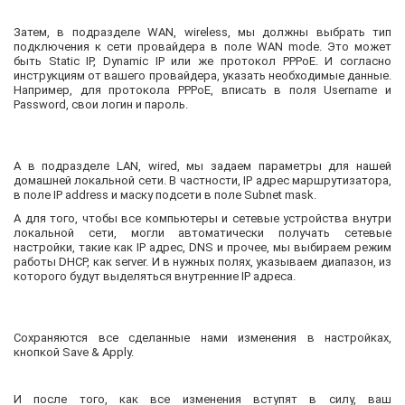
Затем, в подразделе WAN, wireless, мы должны выбрать тип
подключения к сети провайдера в поле WAN mode. Это может
быть Static IP, Dynamic IP или же протокол PPPoE. И согласно
инструкциям от вашего провайдера, указать необходимые данные.
Например, для протокола PPPoE, вписать в поля Username и
Password, свои логин и пароль.
А в подразделе LAN, wired, мы задаем параметры для нашей
домашней локальной сети. В частности, IP адрес маршрутизатора,
в поле IP address и маску подсети в поле Subnet mask.
А для того, чтобы все компьютеры и сетевые устройства внутри
локальной сети, могли автоматически получать сетевые
настройки, такие как IP адрес, DNS и прочее, мы выбираем режим
работы DHCP, как server. И в нужных полях, указываем диапазон, из
которого будут выделяться внутренние IP адреса.
Сохраняются все сделанные нами изменения в настройках,
кнопкой Save & Apply.
И после того, как все изменения вступят в силу, ваш