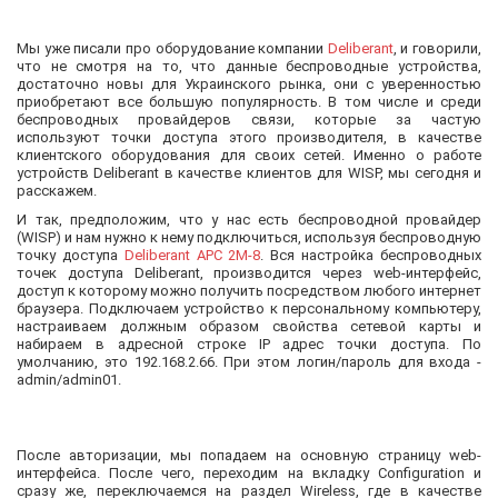
Мы уже писали про оборудование компании
Deliberant
, и говорили,
что не смотря на то, что данные беспроводные устройства,
достаточно новы для Украинского рынка, они с уверенностью
приобретают все большую популярность. В том числе и среди
беспроводных провайдеров связи, которые за частую
используют точки доступа этого производителя, в качестве
клиентского оборудования для своих сетей. Именно о работе
устройств Deliberant в качестве клиентов для WISP, мы сегодня и
расскажем.
И так, предположим, что у нас есть беспроводной провайдер
(WISP) и нам нужно к нему подключиться, используя беспроводную
точку доступа
Deliberant APC 2M-8
. Вся настройка беспроводных
точек доступа Deliberant, производится через web-интерфейс,
доступ к которому можно получить посредством любого интернет
браузера. Подключаем устройство к персональному компьютеру,
настраиваем должным образом свойства сетевой карты и
набираем в адресной строке IP адрес точки доступа. По
умолчанию, это 192.168.2.66. При этом логин/пароль для входа -
admin/admin01.
После авторизации, мы попадаем на основную страницу web-
интерфейса. После чего, переходим на вкладку Configuration и
сразу же, переключаемся на раздел Wireless, где в качестве